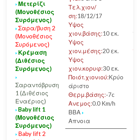
Μετερίζι
χω
Τελ.χιον/
(Μονοθέσιος
αλ
ση:
18/12/17
Συρόμενος)
Κε
Υψος
Σαρα/βυση 2
Αν
χιον.βάσης:
10 εκ.
(Μονοθέσιος
μ
Υψος
Συρόμενος)
ΑΛ
χιον.μέσης:
20 εκ.
Κρέμαση
Υψος
(Διθέσιος
χιον.κορυφ:
30 εκ.
Συρόμενος)
Ποιότ.χιονιού:
Κρύο
Σαραντόβρυση
άριστο
1 (Διθέσιος
Θερμ.βάσης:
-7c
Εναέριος)
Ανεμος:
0.0 Km/h
Baby lift 1
ΒΒΑ
(Μονοθέσιος
Απνοια
Συρόμενος)
Baby lift 2