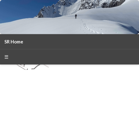
SR Home
season 2025-26
30
χρόνια Snow Report
☰