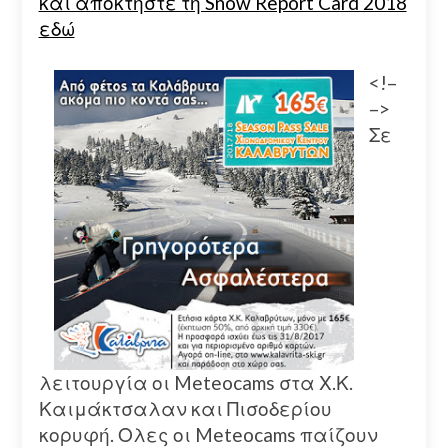
και αποκτήστε τη Snow Report Card 2018
εδώ
<!–
–>
Σε
λειτουργία οι Meteocams στα Χ.Κ.
Καιμάκτσαλαν και Πισοδερίου
κορυφή. Ολες οι Meteocams παίζουν