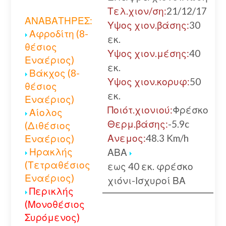
Τελ.χιον/ση:
21/12/17
ΑΝΑΒΑΤΗΡΕΣ:
Υψος χιον.βάσης:
30
Αφροδίτη (8-
εκ.
θέσιος
Υψος χιον.μέσης:
40
Εναέριος)
εκ.
Βάκχος (8-
Υψος χιον.κορυφ:
50
θέσιος
εκ.
Εναέριος)
Ποιότ.χιονιού:
Φρέσκο
Αίολος
Θερμ.βάσης:
-5.9c
(Διθέσιος
Ανεμος:
48.3 Km/h
Εναέριος)
Ηρακλής
ΑΒΑ
(Τετραθέσιος
εως 40 εκ. φρέσκο
Εναέριος)
χιόνι-Ισχυροί ΒΑ
Περικλής
(Μονοθέσιος
Συρόμενος)