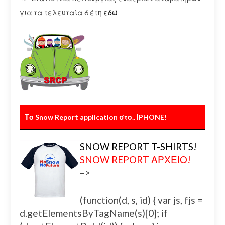
για τα τελευταία 6 έτη
εδώ
Το Snow Report application στο.. ΙPHONE!
SNOW REPORT T-SHIRTS!
SNOW REPORT ΑΡΧΕΙΟ!
–>
(function(d, s, id) { var js, fjs =
d.getElementsByTagName(s)[0]; if