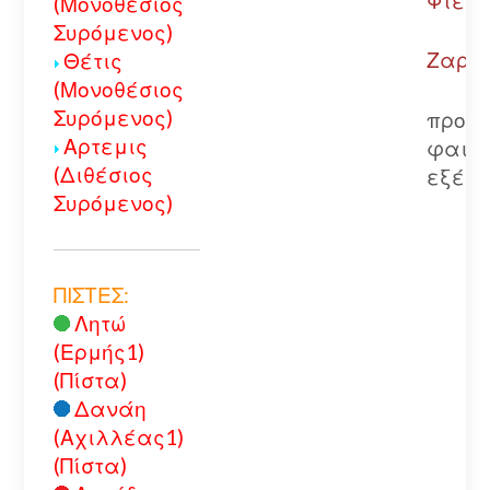
Φτερή
(Μονοθέσιος
Συρόμενος)
Ζαρού
Θέτις
(Μονοθέσιος
Συρόμενος)
προσ
Αρτεμις
φαινό
(Διθέσιος
εξέλι
Συρόμενος)
ΠΙΣΤΕΣ:
Λητώ
(Ερμής1)
(Πίστα)
Δανάη
(Αχιλλέας1)
(Πίστα)