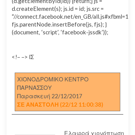
(d.getElementById(id)) {return;} js =
d.createElement(s); js.id = id; js.src =
“//connect.facebook.net/en_GB/all.js#xfbml=
fjs.parentNode.insertBefore(js, fjs); }
(document, ‘script’, ‘facebook-jssdk’));
<!– –> ΙΣ
ΧΙΟΝΟΔΡΟΜΙΚΟ ΚΕΝΤΡΟ
ΠΑΡΝΑΣΣΟΥ
Παρασκευή 22/12/2017
ΣΕ ΑΝΑΣΤΟΛΗ (22/12 11:00:38)
Ελαφρά χιονόπτωση