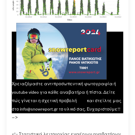
Χρειαζόμαστε αντιπροσωπευτική φωτογραφία ή
youtube video για κάθε αναβατήρα ή πίστα. Δείτε
πώς γίνεται η σχετική προβολή
εδώ
και στείλτε μας
στο info@snowreport.gr το υλικό σας. Ευχαριστούμε!!
–>
<!– Στατιστικά λειτουργίας εναέριων αναβατήρων