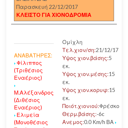
Παρασκευή 22/12/2017
ΚΛΕΙΣΤΟ ΓΙΑ ΧΙΟΝΟΔΡΟΜΙΑ
Ομίχλη
Τελ.χιον/ση:
21/12/17
ΑΝΑΒΑΤΗΡΕΣ:
Υψος χιον.βάσης:
5
Φίλιππος
εκ.
(Τριθέσιος
Υψος χιον.μέσης:
15
Εναέριος)
εκ.
Υψος χιον.κορυφ:
15
Μ.Αλέξανδρος
εκ.
(Διθέσιος
Ποιότ.χιονιού:
Φρέσκο
Εναέριος)
Θερμ.βάσης:
-6c
Ελιμεία
Ανεμος:
0.0 Km/h ΒΑ
(Μονοθέσιος