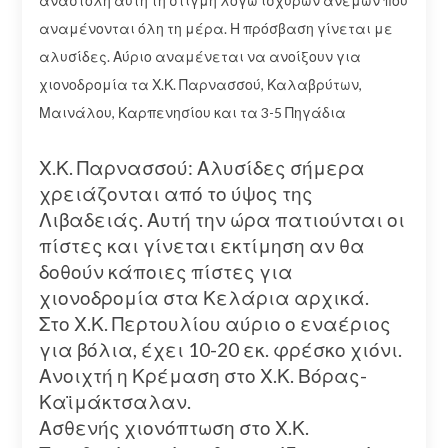
αναστολή αυτή τη στιγμή λόγω ισχυρών ανέμων που
αναμένονται όλη τη μέρα. Η πρόσβαση γίνεται με
αλυσίδες. Αύριο αναμένεται να ανοίξουν για
χιονοδρομία τα Χ.Κ. Παρνασσού, Καλαβρύτων,
Μαινάλου, Καρπενησίου και τα 3-5 Πηγάδια
Χ.Κ. Παρνασσού: Αλυσίδες σήμερα
χρειάζονται από το ύψος της
Λιβαδειάς. Αυτή την ώρα πατιούνται οι
πίστες και γίνεται εκτίμηση αν θα
δοθούν κάποιες πίστες για
χιονοδρομία στα Κελάρια αρχικά.
Στο Χ.Κ. Περτουλίου αύριο ο εναέριος
για βόλια, έχει 10-20 εκ. φρέσκο χιόνι.
Ανοιχτή η Κρέμαση στο Χ.Κ. Βόρας-
Καϊμάκτσαλαν.
Ασθενής χιονόπτωση στο Χ.Κ.