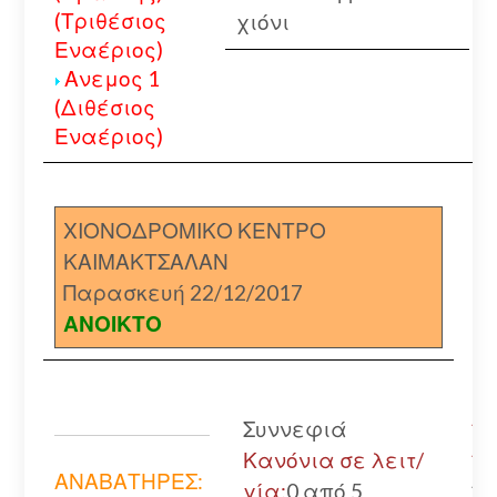
(Τριθέσιος
χιόνι
Εναέριος)
Ανεμος 1
(Διθέσιος
Εναέριος)
ΧΙΟΝΟΔΡΟΜΙΚΟ ΚΕΝΤΡΟ
ΚΑΙΜΑΚΤΣΑΛΑΝ
Παρασκευή 22/12/2017
ΑΝΟΙΚΤΟ
Αγ
Συννεφιά
Αθ
Κανόνια σε λειτ/
Αν
ΑΝΑΒΑΤΗΡΕΣ:
γία:
0 από 5