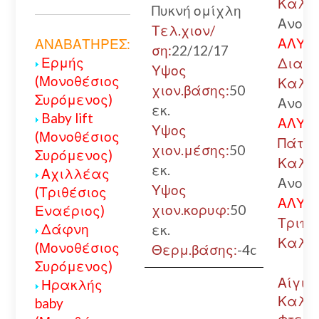
Καλάβ
Πυκνή ομίχλη
Ανοικ
Τελ.χιον/
ΑΛΥΣΙ
ΑΝΑΒΑΤΗΡΕΣ:
ση:
22/12/17
Ερμής
Διακο
Υψος
(Μονοθέσιος
Καλάβ
χιον.βάσης:
50
Συρόμενος)
Ανοικ
εκ.
Baby lift
ΑΛΥΣΙ
Υψος
(Μονοθέσιος
Πάτρα
χιον.μέσης:
50
Συρόμενος)
Καλά
εκ.
Αχιλλέας
Ανοικ
Υψος
(Τριθέσιος
ΑΛΥΣΙ
χιον.κορυφ:
50
Εναέριος)
Τριπο
Δάφνη
εκ.
Καλά
(Μονοθέσιος
Θερμ.βάσης:
-4c
Συρόμενος)
Αίγιο.
Ηρακλής
Καλά
baby