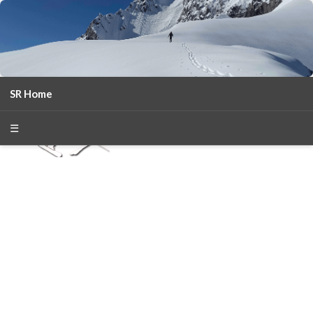
SR Home
season 2025-26
30
χρόνια Snow Report
☰