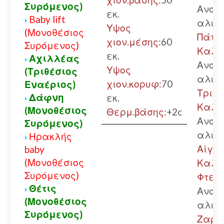
Συρόμενος)
Ανοικ
εκ.
Baby lift
αλυσ
Υψος
(Μονοθέσιος
Πάτρ
χιον.μέσης:
60
Συρόμενος)
Καλά
εκ.
Αχιλλέας
Ανοικ
Υψος
(Τριθέσιος
αλυσ
χιον.κορυφ:
70
Εναέριος)
Τριπο
Δάφνη
εκ.
Καλά
(Μονοθέσιος
Θερμ.βάσης:
+2c
Ανοικ
Συρόμενος)
αλυσ
Ηρακλής
Αίγιο.
baby
(Μονοθέσιος
Καλά
Συρόμενος)
Φτερή
Θέτις
Ανοικ
(Μονοθέσιος
αλυσ
Συρόμενος)
Ζαρού