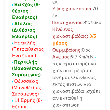
εκ.
Βάκχος (8-
Υψος χιον.κορυφ:
70
θέσιος
εκ.
Εναέριος)
Ποιότ.χιονιού:
Φρέσκο
Αίολος
Κίνδυνος
(Διθέσιος
χιονοστιβάδας:
3/5
Εναέριος)
Ηρακλής
μέσος
(Τετραθέσιος
Θερμ.βάσης:
0.6c
Εναέριος)
Ανεμος:
9.7 Km/h Ν
Περικλής
5 εκ αραιό φρέσκο
(Μονοθέσιος
χιόνι και μέτριοι
Συρόμενος)
άνεμοι. Ο κίνδυνος
Οδυσσέας
εκτός πιστών για
(Μονοθέσιος
χιονοστιβάδα ισχύει
Συρόμενος)
αν ενταθεί η
11 Ερμής (8-
χιονόπτωση.
θέσιος