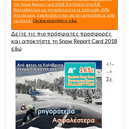
της Snow Report Card 2018. Επιπλέον στο Χ.Κ.
Καλαβρύτων με την κάρτα έχετε έκπτωση -20%
στο ski pass, ενοικιάσεις και σε ότι αγοράσετε από
τα σαλέ!
On line κρατήσεις εδώ
Δείτε τις πιο πρόσφατες προσφορές
και αποκτήστε τη Snow Report Card 2018
εδώ
<!–
–>
Σε