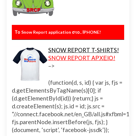
Το Snow Report application στο.. ΙPHONE!
SNOW REPORT T-SHIRTS!
SNOW REPORT ΑΡΧΕΙΟ!
–>
(function(d, s, id) { var js, fjs =
d.getElementsByTagName(s)[0]; if
(d.getElementById(id)) {return;} js =
d.createElement(s); js.id = id; js.src =
“//connect.facebook.net/en_GB/all.js#xfbml=
fjs.parentNode.insertBefore(js, fjs); }
(document, ‘script’, ‘facebook-jssdk’));