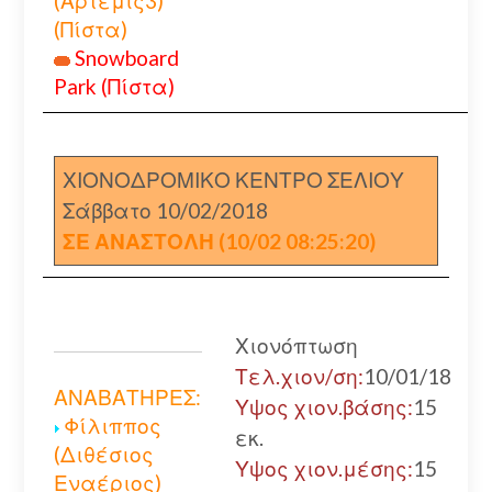
(Αρτεμις3)
(Πίστα)
Snowboard
Park (Πίστα)
ΧΙΟΝΟΔΡΟΜΙΚΟ ΚΕΝΤΡΟ ΣΕΛΙΟΥ
Σάββατο 10/02/2018
ΣΕ ΑΝΑΣΤΟΛΗ (10/02 08:25:20)
Χιονόπτωση
Τελ.χιον/ση:
10/01/18
ΑΝΑΒΑΤΗΡΕΣ:
Υψος χιον.βάσης:
15
Φίλιππος
εκ.
(Διθέσιος
Υψος χιον.μέσης:
15
Εναέριος)