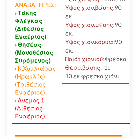
ΑΝΑΒΑΤΗΡΕΣ:
Υψος χιον.βάσης:
90
Τάκης
εκ.
Φλέγκας
Υψος χιον.μέσης:
90
(Διθέσιος
εκ.
Εναέριος)
Υψος χιον.κορυφ:
90
Θησέας
εκ.
(Μονοθέσιος
Ποιότ.χιονιού:
Φρέσκο
Συρόμενος)
Θερμ.βάσης:
-1c
Κ.Χουλιάρας
10 εκ φρέσκο χιόνι
(Ηρακλής)
(Τριθέσιος
Εναέριος)
Ανεμος 1
(Διθέσιος
Εναέριος)