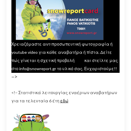
Χρειαζόμαστε αντιπροσωπευτική φωτογραφία ή
youtube video για κάθε αναβατήρα ή πίστα. Δείτε
πώς γίνεται η σχετική προβολή
εδώ
και στείλτε μας
στο info@snowreport.gr το υλικό σας. Ευχαριστούμε!!
–>
<!– Στατιστικά λειτουργίας εναέριων αναβατήρων
για τα τελευταία 6 έτη
εδώ