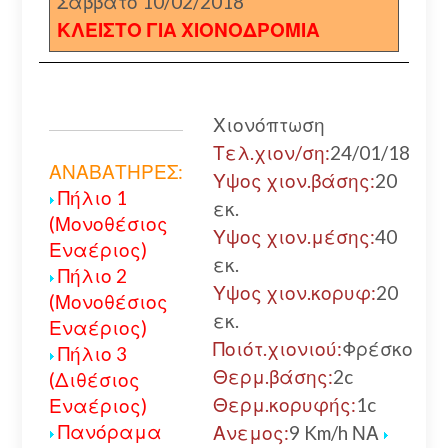
Σάββατο 10/02/2018
ΚΛΕΙΣΤΟ ΓΙΑ ΧΙΟΝΟΔΡΟΜΙΑ
Χιονόπτωση
Τελ.χιον/ση:
24/01/18
ΑΝΑΒΑΤΗΡΕΣ:
Υψος χιον.βάσης:
20
Πήλιο 1
εκ.
(Μονοθέσιος
Υψος χιον.μέσης:
40
Εναέριος)
εκ.
Πήλιο 2
Υψος χιον.κορυφ:
20
(Μονοθέσιος
εκ.
Εναέριος)
Ποιότ.χιονιού:
Φρέσκο
Πήλιο 3
Θερμ.βάσης:
2c
(Διθέσιος
Θερμ.κορυφής:
1c
Εναέριος)
Πανόραμα
Ανεμος:
9 Km/h ΝΑ