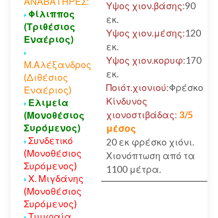
ΑΝΑΒΑΤΗΡΕΣ:
Υψος χιον.βάσης:
90
Φίλιππος
εκ.
(Τριθέσιος
Υψος χιον.μέσης:
120
Εναέριος)
εκ.
Υψος χιον.κορυφ:
170
Μ.Αλέξανδρος
εκ.
(Διθέσιος
Ποιότ.χιονιού:
Φρέσκο
Εναέριος)
Κίνδυνος
Ελιμεία
χιονοστιβάδας:
3/5
(Μονοθέσιος
Συρόμενος)
μέσος
Συνδετικό
20 εκ φρέσκο χιόνι.
(Μονοθέσιος
Χιονόπτωση από τα
Συρόμενος)
1100 μέτρα.
Χ. Μιγδάνης
(Μονοθέσιος
Συρόμενος)
Τυμφαία