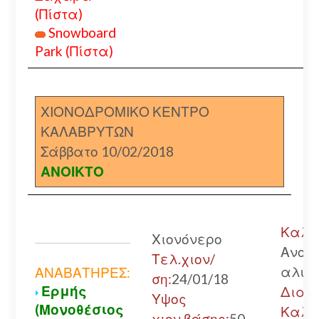
(Πίστα)
Snowboard
Park (Πίστα)
ΧΙΟΝΟΔΡΟΜΙΚΟ ΚΕΝΤΡΟ
ΚΑΛΑΒΡΥΤΩΝ
Σάββατο 10/02/2018
ΑΝΟΙΚΤΟ
Καλάβ
Χιονόνερο
Ανοικ
Τελ.χιον/
αλυσ
ΑΝΑΒΑΤΗΡΕΣ:
ση:
24/01/18
Ερμής
Διακ
Υψος
(Μονοθέσιος
Καλά
χιον.βάσης:
50