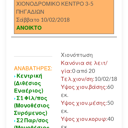
ΧΙΟΝΟΔΡΟΜΙΚΟ ΚΕΝΤΡΟ 3-5
ΠΗΓΑΔΙΩΝ
Σάββατο 10/02/2018
ΑΝΟΙΚΤΟ
Χιονόπτωση
Κανόνια σε λειτ/
ΑΝΑΒΑΤΗΡΕΣ:
γία:
0 από 20
Κεντρική
Τελ.χιον/ση:
10/02/18
(Διθέσιος
Υψος χιον.βάσης:
60
Εναέριος)
εκ.
Σ1 Φίλ/πος
Υψος χιον.μέσης:
50
(Μονοθέσιος
εκ.
Συρόμενος)
Υψος χιον.κορυφ:
40
Σ2 Παρ/σος
εκ.
(Μονοθέσιος