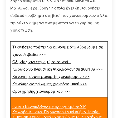
Σαββατοκύριακο το Χ.Κ. Φαλακρού. Μόνο το Χ.Κ.
Μαινάλου έχει βροχή η οποία έχει δημιουργήσει
σοβαρό πρόβλημα στη βάση του χιονοδρομικού αλλά
την νύχτα σήμερα αναμένεται να το γυρίσει σε
χιονόπτωση.
Τι κινήσεις πρέπει να κάνουμε όταν βρεθούμε σε
χιονοστιβάδα >>>
Οδηγίες για τεχνητή αναπνοή –
Καρδιοαναπνευστική Αναζωογόνηση (ΚΑΡΠΑ) >>>
Κανόνες συμπεριφοράς χιονοδρόμου >>>
Κανόνες ασφάλειας χιονοδρομικού >>>
Οροι χρήσης χιονοδρομικού >>>
Ski Bus Κλαουδάτος με προορισμό το Χ.Κ.
Καλαβρύτων και Παρνασσού από Αθήνα: Ισχύει
έκπτωση 3 ευρώ (από 15 σε 12) για τους κατόχους