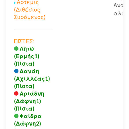
Αρτεμις
Ανοικ
(Διθέσιος
αλυσ
Συρόμενος)
ΠΙΣΤΕΣ:
Λητώ
(Ερμής1)
(Πίστα)
Δανάη
(Αχιλλέας1)
(Πίστα)
Αριάδνη
(Δάφνη1)
(Πίστα)
Φαίδρα
(Δάφνη2)