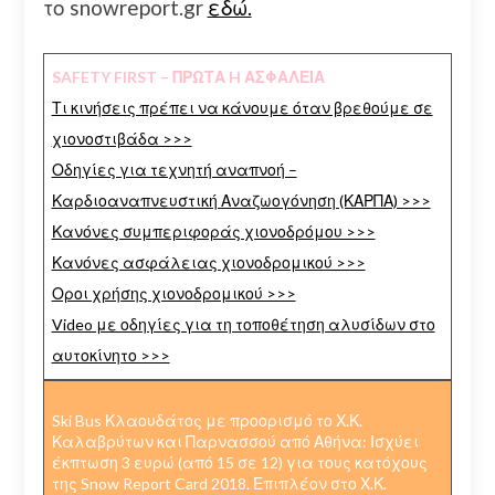
το snowreport.gr
εδώ.
SAFETY FIRST – ΠΡΩΤΑ H ΑΣΦΑΛΕΙΑ
Τι κινήσεις πρέπει να κάνουμε όταν βρεθούμε σε
χιονοστιβάδα >>>
Οδηγίες για τεχνητή αναπνοή –
Καρδιοαναπνευστική Αναζωογόνηση (ΚΑΡΠΑ) >>>
Κανόνες συμπεριφοράς χιονοδρόμου >>>
Κανόνες ασφάλειας χιονοδρομικού >>>
Οροι χρήσης χιονοδρομικού >>>
Video με οδηγίες για τη τοποθέτηση αλυσίδων στο
αυτοκίνητο >>>
Ski Bus Κλαουδάτος με προορισμό το Χ.Κ.
Καλαβρύτων και Παρνασσού από Αθήνα: Ισχύει
έκπτωση 3 ευρώ (από 15 σε 12) για τους κατόχους
της Snow Report Card 2018. Επιπλέον στο Χ.Κ.