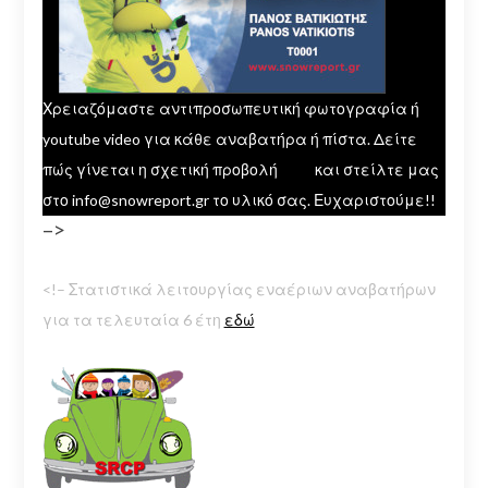
Χρειαζόμαστε αντιπροσωπευτική φωτογραφία ή
youtube video για κάθε αναβατήρα ή πίστα. Δείτε
πώς γίνεται η σχετική προβολή
εδώ
και στείλτε μας
στο info@snowreport.gr το υλικό σας. Ευχαριστούμε!!
–>
<!– Στατιστικά λειτουργίας εναέριων αναβατήρων
για τα τελευταία 6 έτη
εδώ