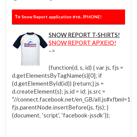
Το Snow Report application στο.. ΙPHONE!
SNOW REPORT T-SHIRTS!
SNOW REPORT ΑΡΧΕΙΟ!
–>
(function(d, s, id) { var js, fjs =
d.getElementsByTagName(s)[0]; if
(d.getElementById(id)) {return;} js =
d.createElement(s); js.id = id; js.src =
“//connect.facebook.net/en_GB/all.js#xfbml=
fjs.parentNode.insertBefore(js, fjs); }
(document, ‘script’, ‘facebook-jssdk’));