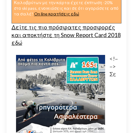
Καλαβρύτων με την κάρτα έχετε έκπτωση -20%
στο ski pass, ενοικιάσεις και σε ότι αγοράσετε από
τα σαλέ!
On line κρατήσεις εδώ
Δείτε τις πιο πρόσφατες προσφορές
και αποκτήστε τη Snow Report Card 2018
εδώ
<!–
–>
Σε