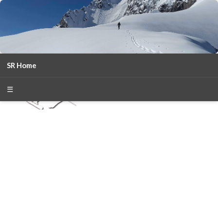
SR Home
season 2025-26
30
χρόνια Snow Report
☰