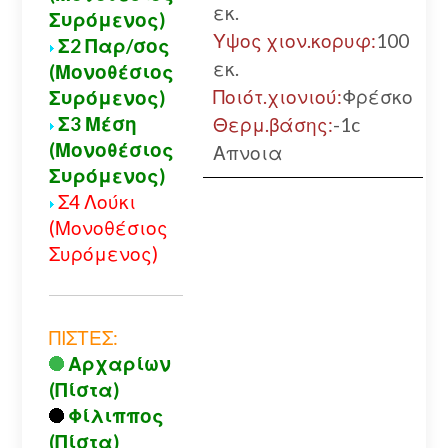
εκ.
Συρόμενος)
Υψος χιον.κορυφ:
100
Σ2 Παρ/σος
εκ.
(Μονοθέσιος
Ποιότ.χιονιού:
Φρέσκο
Συρόμενος)
Σ3 Μέση
Θερμ.βάσης:
-1c
(Μονοθέσιος
Απνοια
Συρόμενος)
Σ4 Λούκι
(Μονοθέσιος
Συρόμενος)
ΠΙΣΤΕΣ:
Αρχαρίων
(Πίστα)
Φίλιππος
(Πίστα)