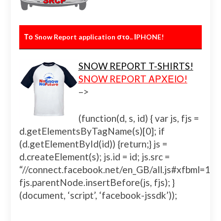
Το Snow Report application στο.. ΙPHONE!
SNOW REPORT T-SHIRTS!
SNOW REPORT ΑΡΧΕΙΟ!
–>
(function(d, s, id) { var js, fjs =
d.getElementsByTagName(s)[0]; if
(d.getElementById(id)) {return;} js =
d.createElement(s); js.id = id; js.src =
“//connect.facebook.net/en_GB/all.js#xfbml=
fjs.parentNode.insertBefore(js, fjs); }
(document, ‘script’, ‘facebook-jssdk’));