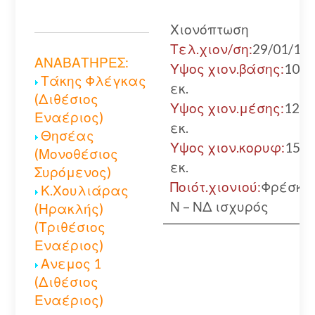
Χιονόπτωση
Τελ.χιον/ση:
29/01/19
ΑΝΑΒΑΤΗΡΕΣ:
Υψος χιον.βάσης:
100
Τάκης Φλέγκας
εκ.
(Διθέσιος
Υψος χιον.μέσης:
120
Εναέριος)
εκ.
Θησέας
Υψος χιον.κορυφ:
150
(Μονοθέσιος
εκ.
Συρόμενος)
Ποιότ.χιονιού:
Φρέσκο
Κ.Χουλιάρας
Ν – ΝΔ ισχυρός
(Ηρακλής)
(Τριθέσιος
Εναέριος)
Ανεμος 1
(Διθέσιος
Εναέριος)