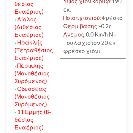
Υψος χιον.κορυφ:
190
θέσιος
εκ.
Εναέριος)
Ποιότ.χιονιού:
Φρέσκο
Αίολος
Θερμ.βάσης:
-0.2c
(Διθέσιος
Ανεμος:
0.0 Km/h Ν
Εναέριος)
Ηρακλής
Τουλάχιστον 20 εκ
(Τετραθέσιος
φρέσκο χιόνι
Εναέριος)
Περικλής
(Μονοθέσιος
Συρόμενος)
Οδυσσέας
(Μονοθέσιος
Συρόμενος)
11 Ερμής (8-
θέσιος
Εναέριος)