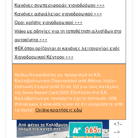
Κανόνες συμπεριφοράς χιονοδρόμου >>>
Κανόνες ασφάλειας χιονοδρομικού >>>
Οροι χρήσης χιονοδρομικού >>>
Video με οδηγίες για τη τοποθέτηση αλυσίδων στο
αυτοκίνητο >>>
ΦΕΚ όπου ορίζονται οι κανόνες λειτουργίας ενός
Χιονοδρομικού Κέντρου >>>
Ski Bus Κλαουδάτος με προορισμό το Χ.Κ.
Καλαβρύτων και Παρνασσού από Αθήνα: Ισχύει
έκπτωση 3 ευρώ (από 15 σε 12) για τους κατόχους
της Snow Report Card 2019. Επιπλέον στο Χ.Κ.
Καλαβρύτων με την κάρτα έχετε έκπτωση -20%
στο ski pass, ενοικιάσεις και σε ότι αγοράσετε από
τα σαλέ!
On line κρατήσεις εδώ
<!–
–>