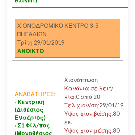
Babylift)
ΧΙΟΝΟΔΡΟΜΙΚΟ ΚΕΝΤΡΟ 3-5
ΠΗΓΑΔΙΩΝ
Τρίτη 29/01/2019
ΑΝΟΙΚΤΟ
Χιονόπτωση
Κανόνια σε λειτ/
ΑΝΑΒΑΤΗΡΕΣ:
γία:
0 από 20
Κεντρική
Τελ.χιον/ση:
29/01/19
(Διθέσιος
Υψος χιον.βάσης:
80
Εναέριος)
εκ.
Σ1 Φίλ/πος
Υψος χιον.μέσης:
80
(Μονοθέσιος