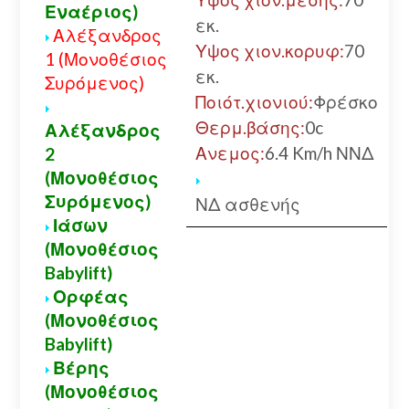
Εναέριος)
εκ.
Αλέξανδρος
Υψος χιον.κορυφ:
70
1 (Μονοθέσιος
εκ.
Συρόμενος)
Ποιότ.χιονιού:
Φρέσκο
Θερμ.βάσης:
0c
Αλέξανδρος
Ανεμος:
6.4 Km/h ΝΝΔ
2
(Μονοθέσιος
Συρόμενος)
ΝΔ ασθενής
Ιάσων
(Μονοθέσιος
Babylift)
Ορφέας
(Μονοθέσιος
Babylift)
Βέρης
(Μονοθέσιος