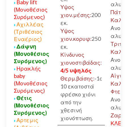
Baby lift
αλυσί
Υψος
(Μονοθέσιος
Πάτρα
χιον.μέσης:
200
Συρόμενος)
Καλά
εκ.
Αχιλλέας
Ανοικ
Υψος
(Τριθέσιος
αλυσί
χιον.κορυφ:
250
Εναέριος)
Τριπο
Δάφνη
εκ.
Καλά
(Μονοθέσιος
Κίνδυνος
Ανοικ
Συρόμενος)
χιονοστιβάδας:
αλυσί
Ηρακλής
4/5 υψηλός
Αίγιο.
baby
Θερμ.βάσης:
-1c
(Μονοθέσιος
Καλά
10 εκατοστά
Συρόμενος)
Φτερή
φρέσκο χιόνι
Θέτις
Ανοικ
από την
(Μονοθέσιος
αλυσί
χθεσινή
Συρόμενος)
Ζαρού
χιονόπτωση.
Αρτεμις
ΚΛΕΙΣ