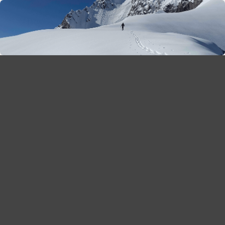
season 2025-26
30
χρόνια Snow Report