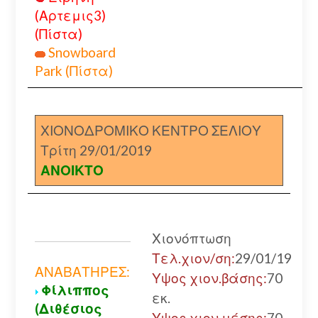
(Αρτεμις3)
(Πίστα)
Snowboard
Park (Πίστα)
ΧΙΟΝΟΔΡΟΜΙΚΟ ΚΕΝΤΡΟ ΣΕΛΙΟΥ
Τρίτη 29/01/2019
ΑΝΟΙΚΤΟ
Χιονόπτωση
Τελ.χιον/ση:
29/01/19
ΑΝΑΒΑΤΗΡΕΣ:
Υψος χιον.βάσης:
70
Φίλιππος
εκ.
(Διθέσιος
Υψος χιον.μέσης:
70