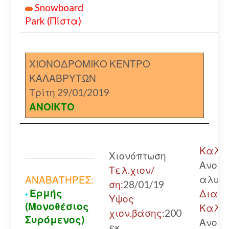
Snowboard
Park (Πίστα)
ΧΙΟΝΟΔΡΟΜΙΚΟ ΚΕΝΤΡΟ
ΚΑΛΑΒΡΥΤΩΝ
Τρίτη 29/01/2019
ΑΝΟΙΚΤΟ
Καλάβ
Χιονόπτωση
Ανοικ
Τελ.χιον/
αλυσί
ΑΝΑΒΑΤΗΡΕΣ:
ση:
28/01/19
Ερμής
Διακο
Υψος
(Μονοθέσιος
Καλάβ
χιον.βάσης:
200
Συρόμενος)
Ανοικ
εκ.