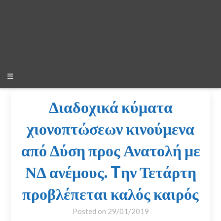
☰
Διαδοχικά κύματα
χιονοπτώσεων κινούμενα
από Δύση προς Ανατολή με
ΝΔ ανέμους. Tην Τετάρτη
προβλέπεται καλός καιρός
Posted on
29/01/2019