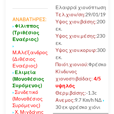
Ελαφρά χιονόπτωση
Τελ.χιον/ση:
29/01/19
ΑΝΑΒΑΤΗΡΕΣ:
Υψος χιον.βάσης:
200
Φίλιππος
εκ.
(Τριθέσιος
Υψος χιον.μέσης:
230
Εναέριος)
εκ.
Υψος χιον.κορυφ:
300
Μ.Αλέξανδρος
εκ.
(Διθέσιος
Ποιότ.χιονιού:
Φρέσκο
Εναέριος)
Κίνδυνος
Ελιμεία
χιονοστιβάδας:
4/5
(Μονοθέσιος
Συρόμενος)
υψηλός
Συνδετικό
Θερμ.βάσης:
-1.3c
(Μονοθέσιος
Ανεμος:
9.7 Km/h ΝΔ
Συρόμενος)
30 εκ φρέσκο χιόνι
Χ. Μιγδάνης