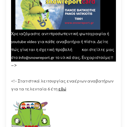
Χρειαζόμαστε αντιπροσωπευτική φωτογραφία ή
youtube video για κάθε αναβατήρα ή πίστα. Δείτε
πώς γίνεται η σχετική προβολή
εδώ
και στείλτε μας
στο info@snowreport.gr το υλικό σας. Ευχαριστούμε!!
–>
<!– Στατιστικά λειτουργίας εναέριων αναβατήρων
για τα τελευταία 6 έτη
εδώ