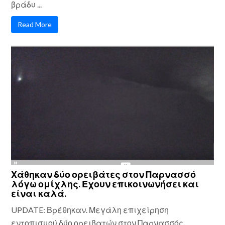
βράδυ ...
Read More
Χάθηκαν δύο ορειβάτες στον Παρνασσό
λόγω ομίχλης. Εχουν επικοινωνήσει και
είναι καλά.
UPDATE: Βρέθηκαν. Μεγάλη επιχείρηση
εντοπισμού δύο ορειβατών στον Παρνασσός