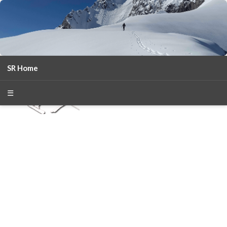
SR Home
season 2025-26
30
χρόνια Snow Report
☰