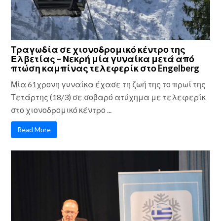
Τραγωδία σε χιονοδρομικό κέντρο της
Ελβετίας – Νεκρή μία γυναίκα μετά από
πτώση καμπίνας τελεφερίκ στο Engelberg
Μία 61χρονη γυναίκα έχασε τη ζωή της το πρωί της
Τετάρτης (18/3) σε σοβαρό ατύχημα με τελεφερίκ
στο χιονοδρομικό κέντρο ...
Read More