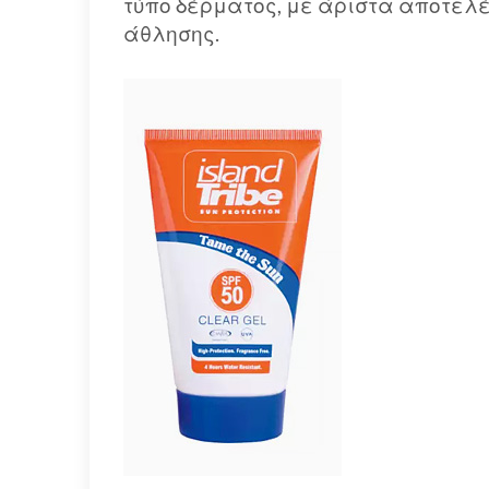
τύπο δέρματος, με άριστα αποτελ
άθλησης.