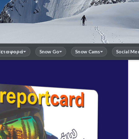
εταφορά
Snow Go
Snow Cams
Social Me