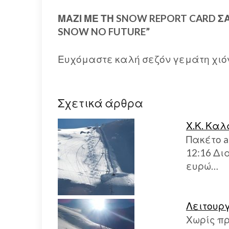
ΜΑΖΙ ΜΕ ΤΗ SNOW REPORT CARD 
SNOW NO FUTURE”
Ευχόμαστε καλή σεζόν γεμάτη χιό
Σχετικά άρθρα
Χ.Κ. Κα
Πακέτο a
12:16 Δι
ευρώ…
Λειτουρ
Χωρίς π