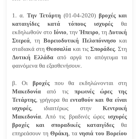
1. α.
Την Τετάρτη
(01-04-2020)
βροχές και
καταιγίδες
κατά τόπους ισχυρές
θα
εκδηλωθούν στο
Ιόνιο
, την
Ήπειρο
, τη
Δυτική
Στερεά
, τη
Βορειοδυτική
Πελοπόννησο
και
σταδιακά στη
Θεσσαλία
και τις
Σποράδες
. Στη
Δυτική
Ελλάδα
από αργά το απόγευμα τα
φαινόμενα θα εξασθενήσουν.
β. Οι
βροχές
που θα εκδηλώνονται στη
Μακεδονία
από τις
πρωινές ώρες της
Τετάρτης
, γρήγορα θα
ενταθούν και θα είναι
ισχυρές
, ιδιαιτέρως στην
Κεντρική
Μακεδονία
. Από τις βραδινές ώρες
ισχυρές
βροχές και σποραδικές καταιγίδες
θα
επηρεάσουν τη
Θράκη
, τα
νησιά του Βορείου