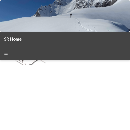
SR Home
season 2025-26
30
χρόνια Snow Report
☰