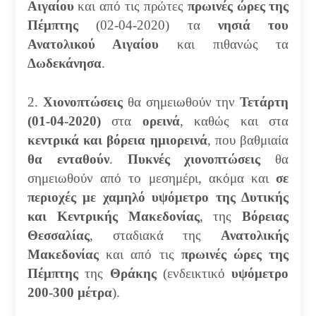
Αιγαίου
και από τις πρώτες
πρωινές ώρες της
Πέμπτης
(02-04-2020) τα
νησιά
του
Ανατολικού Αιγαίου
και πιθανώς τα
Δωδεκάνησα
.
2.
Χιονοπτώσεις
θα σημειωθούν την
Τετάρτη
(01-04-2020)
στα
ορεινά
, καθώς και στα
κεντρικά και βόρεια ημιορεινά
, που βαθμιαία
θα ενταθούν
.
Πυκνές χιονοπτώσεις
θα
σημειωθούν από το μεσημέρι, ακόμα και
σε
περιοχές με χαμηλό υψόμετρο της Δυτικής
και Κεντρικής Μακεδονίας
, της
Βόρειας
Θεσσαλίας
, σταδιακά της
Ανατολικής
Μακεδονίας
και από τις
πρωινές ώρες της
Πέμπτης
της
Θράκης
(ενδεικτικό
υψόμετρο
200-300 μέτρα
).