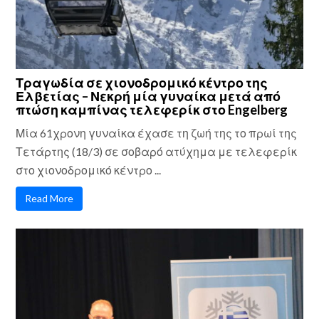
Τραγωδία σε χιονοδρομικό κέντρο της
Ελβετίας – Νεκρή μία γυναίκα μετά από
πτώση καμπίνας τελεφερίκ στο Engelberg
Μία 61χρονη γυναίκα έχασε τη ζωή της το πρωί της
Τετάρτης (18/3) σε σοβαρό ατύχημα με τελεφερίκ
στο χιονοδρομικό κέντρο ...
Read More