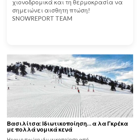
χιονοδρομικά και τη θερμοκρασία να
σημειώνει αισθητη πτώση!
SNOWREPORT TEAM
Βασιλίτσα: Ιδιωτικοποίηση… α λα Γκρέκα
με πολλά νομικά κενά
Ηταν η πρώτη ιδιωτικοποίηση από