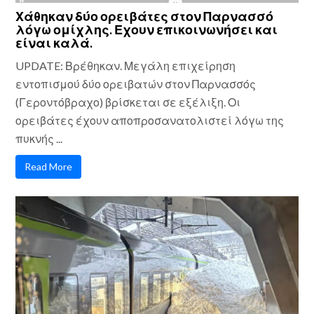
Χάθηκαν δύο ορειβάτες στον Παρνασσό
λόγω ομίχλης. Εχουν επικοινωνήσει και
είναι καλά.
UPDATE: Βρέθηκαν. Μεγάλη επιχείρηση
εντοπισμού δύο ορειβατών στον Παρνασσός
(Γεροντόβραχο) βρίσκεται σε εξέλιξη. Οι
ορειβάτες έχουν αποπροσανατολιστεί λόγω της
πυκνής ...
Read More