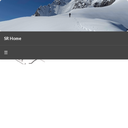
SR Home
season 2025-26
30
χρόνια Snow Report
☰