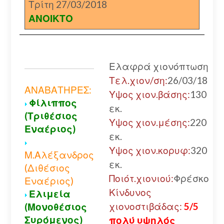
Τρίτη 27/03/2018
ΑΝΟΙΚΤΟ
Ελαφρά χιονόπτωση
Τελ.χιον/ση:
26/03/18
ΑΝΑΒΑΤΗΡΕΣ:
Υψος χιον.βάσης:
130
Φίλιππος
εκ.
(Τριθέσιος
Υψος χιον.μέσης:
220
Εναέριος)
εκ.
Υψος χιον.κορυφ:
320
Μ.Αλέξανδρος
εκ.
(Διθέσιος
Ποιότ.χιονιού:
Φρέσκο
Εναέριος)
Κίνδυνος
Ελιμεία
χιονοστιβάδας:
5/5
(Μονοθέσιος
Συρόμενος)
πολύ υψηλός