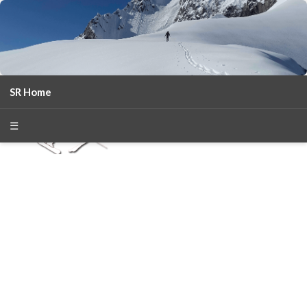
SR Home
season 2025-26
30
χρόνια Snow Report
☰