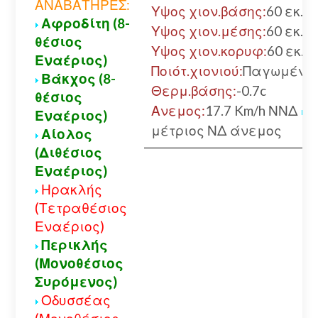
ΑΝΑΒΑΤΗΡΕΣ:
Υψος χιον.βάσης:
60 εκ.
Αφροδίτη (8-
Υψος χιον.μέσης:
60 εκ.
θέσιος
Υψος χιον.κορυφ:
60 εκ.
Εναέριος)
Ποιότ.χιονιού:
Παγωμένο
Βάκχος (8-
Θερμ.βάσης:
-0.7c
θέσιος
Ανεμος:
17.7 Km/h ΝΝΔ
Εναέριος)
μέτριος ΝΔ άνεμος
Αίολος
(Διθέσιος
Εναέριος)
Ηρακλής
(Τετραθέσιος
Εναέριος)
Περικλής
(Μονοθέσιος
Συρόμενος)
Οδυσσέας