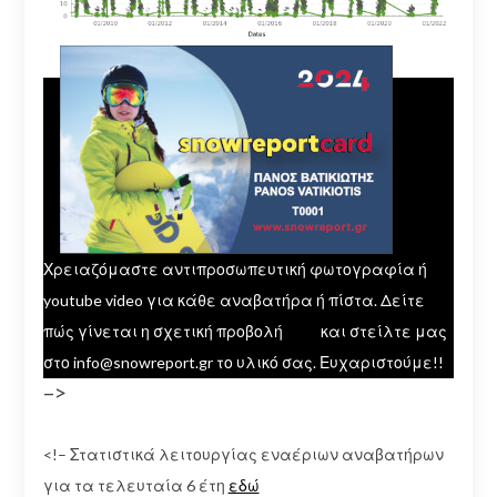
Χρειαζόμαστε αντιπροσωπευτική φωτογραφία ή
youtube video για κάθε αναβατήρα ή πίστα. Δείτε
πώς γίνεται η σχετική προβολή
εδώ
και στείλτε μας
στο info@snowreport.gr το υλικό σας. Ευχαριστούμε!!
–>
<!– Στατιστικά λειτουργίας εναέριων αναβατήρων
για τα τελευταία 6 έτη
εδώ