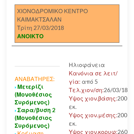
ΧΙΟΝΟΔΡΟΜΙΚΟ ΚΕΝΤΡΟ
ΚΑΙΜΑΚΤΣΑΛΑΝ
Τρίτη 27/03/2018
ΑΝΟΙΚΤΟ
Ηλιοφάνεια
Κανόνια σε λειτ/
ΑΝΑΒΑΤΗΡΕΣ:
γία:
από 5
Μετερίζι
Τελ.χιον/ση:
26/03/18
(Μονοθέσιος
Υψος χιον.βάσης:
200
Συρόμενος)
εκ.
Σαρα/βυση 2
Υψος χιον.μέσης:
200
(Μονοθέσιος
εκ.
Συρόμενος)
Υψος χιον.κορυφ:
260
Κρέμαση