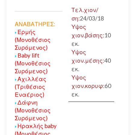
Τελ.χιον/
ση:
24/03/18
ΑΝΑΒΑΤΗΡΕΣ:
Υψος
Ερμής
χιον.βάσης:
10
(Μονοθέσιος
εκ.
Συρόμενος)
Υψος
Baby lift
χιον.μέσης:
40
(Μονοθέσιος
εκ.
Συρόμενος)
Υψος
Αχιλλέας
χιον.κορυφ:
60
(Τριθέσιος
εκ.
Εναέριος)
Δάφνη
(Μονοθέσιος
Συρόμενος)
Ηρακλής baby
(Μονοθέσιος