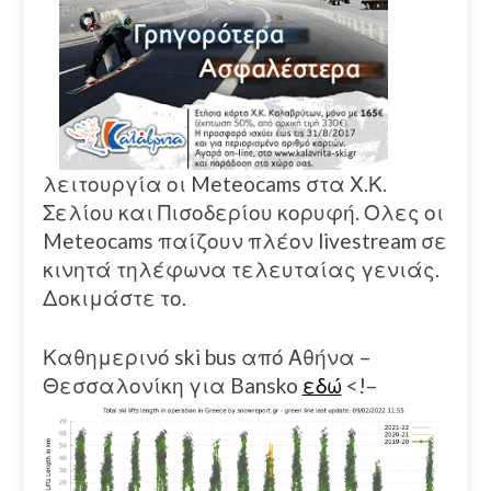
λειτουργία οι Meteocams στα Χ.Κ.
Σελίου και Πισοδερίου κορυφή. Ολες οι
Meteocams παίζουν πλέον livestream σε
κινητά τηλέφωνα τελευταίας γενιάς.
Δοκιμάστε το.
Καθημερινό ski bus από Αθήνα –
Θεσσαλονίκη για Bansko
εδώ
<!–