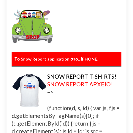
Το Snow Report application στο.. ΙPHONE!
SNOW REPORT T-SHIRTS!
SNOW REPORT ΑΡΧΕΙΟ!
–>
(function(d, s, id) { var js, fjs =
d.getElementsByTagName(s)[0]; if
(d.getElementById(id)) {return;} js =
d.createElement(s); js.id = id; js.src =