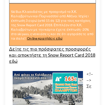
Ski Bus Κλαουδάτος με προορισμό το Χ.Κ.
Καλαβρύτων και Παρνασσού από Αθήνα: Ισχύει
έκπτωση 3 ευρώ (από 15 σε 12) για τους κατόχους
της Snow Report Card 2018. Επιπλέον στο Χ.Κ.
Καλαβρύτων με την κάρτα έχετε έκπτωση -20%
στο ski pass, ενοικιάσεις και σε ότι αγοράσετε από
τα σαλέ!
On line κρατήσεις εδώ
Δείτε τις πιο πρόσφατες προσφορές
και αποκτήστε τη Snow Report Card 2018
εδώ
<!–
–>
Σε