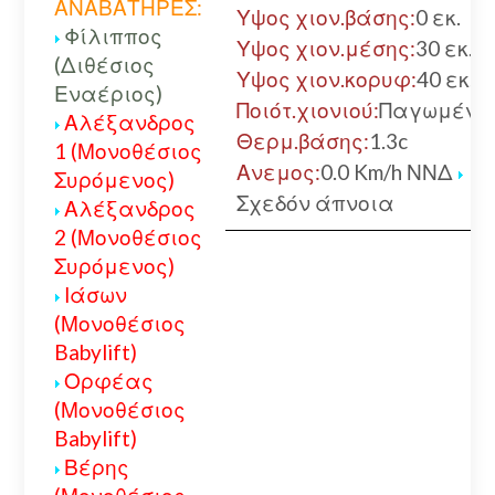
ΑΝΑΒΑΤΗΡΕΣ:
Υψος χιον.βάσης:
0 εκ.
Φίλιππος
Υψος χιον.μέσης:
30 εκ.
(Διθέσιος
Υψος χιον.κορυφ:
40 εκ.
Εναέριος)
Ποιότ.χιονιού:
Παγωμένο
Αλέξανδρος
Θερμ.βάσης:
1.3c
1 (Μονοθέσιος
Ανεμος:
0.0 Km/h ΝΝΔ
Συρόμενος)
Σχεδόν άπνοια
Αλέξανδρος
2 (Μονοθέσιος
Συρόμενος)
Ιάσων
(Μονοθέσιος
Babylift)
Ορφέας
(Μονοθέσιος
Babylift)
Βέρης