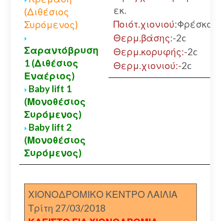
εκ.
(Διθέσιος
Ποιότ.χιονιού:
Φρέσκο
Συρόμενος)
Θερμ.βάσης:
-2c
Σαραντόβρυση
Θερμ.κορυφής:
-2c
1 (Διθέσιος
Θερμ.χιονιού:
-2c
Εναέριος)
Baby lift 1
(Μονοθέσιος
Συρόμενος)
Baby lift 2
(Μονοθέσιος
Συρόμενος)
ΧΙΟΝΟΔΡΟΜΙΚΟ ΚΕΝΤΡΟ ΛΑΙΛΙΑ
Τρίτη 27/03/2018