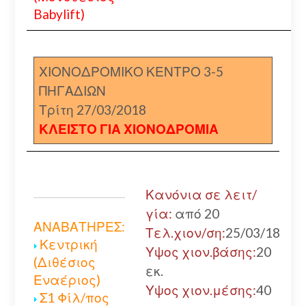
Babylift)
ΧΙΟΝΟΔΡΟΜΙΚΟ ΚΕΝΤΡΟ 3-5
ΠΗΓΑΔΙΩΝ
Τρίτη 27/03/2018
ΚΛΕΙΣΤΟ ΓΙΑ ΧΙΟΝΟΔΡΟΜΙΑ
Κανόνια σε λειτ/
γία:
από 20
ΑΝΑΒΑΤΗΡΕΣ:
Τελ.χιον/ση:
25/03/18
Κεντρική
Υψος χιον.βάσης:
20
(Διθέσιος
εκ.
Εναέριος)
Υψος χιον.μέσης:
40
Σ1 Φίλ/πος