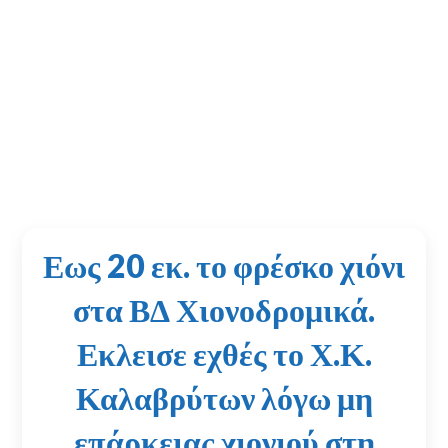
Εως 20 εκ. το φρέσκο χιόνι
στα ΒΔ Χιονοδρομικά.
Εκλεισε εχθές το Χ.Κ.
Καλαβρύτων λόγω μη
επάρκειας χιονιού στη