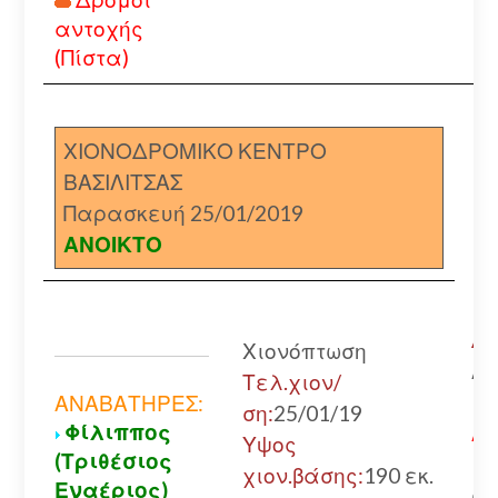
αντοχής
(Πίστα)
ΧΙΟΝΟΔΡΟΜΙΚΟ ΚΕΝΤΡΟ
ΒΑΣΙΛΙΤΣΑΣ
Παρασκευή 25/01/2019
ΑΝΟΙΚΤΟ
Δρ
Χιονόπτωση
Αν
Τελ.χιον/
μ
ΑΝΑΒΑΤΗΡΕΣ:
ση:
25/01/19
Φίλιππος
ΑΛ
Υψος
(Τριθέσιος
χιον.βάσης:
190 εκ.
Εναέριος)
απ