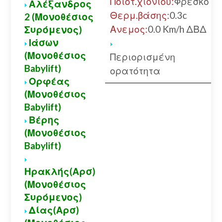
Ποιότ.χιονιού:
Φρέσκο
Αλέξανδρος
Θερμ.βάσης:
0.3c
2 (Μονοθέσιος
Ανεμος:
0.0 Km/h ΔΒΔ
Συρόμενος)
Ιάσων
(Μονοθέσιος
Περιορισμένη
Babylift)
ορατότητα
Ορφέας
(Μονοθέσιος
Babylift)
Βέρης
(Μονοθέσιος
Babylift)
Ηρακλής(Αρσ)
(Μονοθέσιος
Συρόμενος)
Δίας(Αρσ)