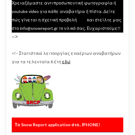
Χρειαζόμαστε αντιπροσωπευτική φωτογραφία ή
youtube video για κάθε αναβατήρα ή πίστα. Δείτε
πώς γίνεται η σχετική προβολή
εδώ
και στείλτε μας
στο info@snowreport.gr το υλικό σας. Ευχαριστούμε!!
–>
<!– Στατιστικά λειτουργίας εναέριων αναβατήρων
για τα τελευταία 6 έτη
εδώ
Το Snow Report application στο.. ΙPHONE!