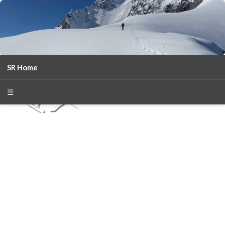
SR Home
season 2025-26
30
χρόνια Snow Report
☰