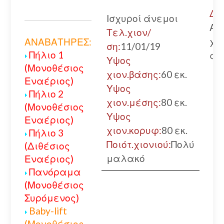
Δρ
Ισχυροί άνεμοι
Αν
Τελ.χιον/
χω
ΑΝΑΒΑΤΗΡΕΣ:
ση:
11/01/19
Πήλιο 1
αλ
Υψος
(Μονοθέσιος
χιον.βάσης:
60 εκ.
Εναέριος)
Υψος
Πήλιο 2
χιον.μέσης:
80 εκ.
(Μονοθέσιος
Υψος
Εναέριος)
χιον.κορυφ:
80 εκ.
Πήλιο 3
Ποιότ.χιονιού:
Πολύ
(Διθέσιος
μαλακό
Εναέριος)
Πανόραμα
(Μονοθέσιος
Συρόμενος)
Baby-lift
(Μονοθέσιος