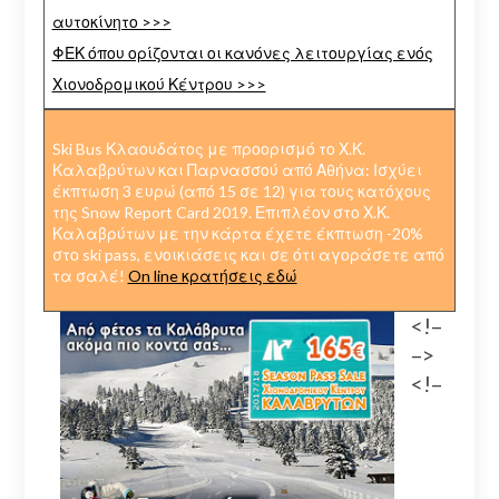
αυτοκίνητο >>>
ΦΕΚ όπου ορίζονται οι κανόνες λειτουργίας ενός
Χιονοδρομικού Κέντρου >>>
Ski Bus Κλαουδάτος με προορισμό το Χ.Κ.
Καλαβρύτων και Παρνασσού από Αθήνα: Ισχύει
έκπτωση 3 ευρώ (από 15 σε 12) για τους κατόχους
της Snow Report Card 2019. Επιπλέον στο Χ.Κ.
Καλαβρύτων με την κάρτα έχετε έκπτωση -20%
στο ski pass, ενοικιάσεις και σε ότι αγοράσετε από
τα σαλέ!
On line κρατήσεις εδώ
<!–
–>
<!–