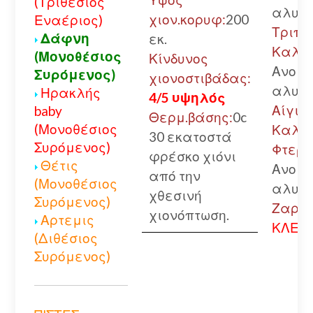
(Τριθέσιος
αλυσί
χιον.κορυφ:
200
Εναέριος)
Τριπο
Δάφνη
εκ.
Καλάβ
(Μονοθέσιος
Κίνδυνος
Ανοικ
Συρόμενος)
χιονοστιβάδας:
αλυσί
Ηρακλής
4/5 υψηλός
Αίγιο.
baby
Θερμ.βάσης:
0c
(Μονοθέσιος
Καλά
30 εκατοστά
Συρόμενος)
Φτερή
φρέσκο χιόνι
Θέτις
Ανοικ
από την
(Μονοθέσιος
αλυσί
χθεσινή
Συρόμενος)
Ζαρού
χιονόπτωση.
Αρτεμις
ΚΛΕΙΣ
(Διθέσιος
Συρόμενος)