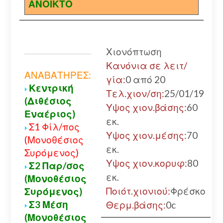
ΑΝΟΙΚΤΟ
Χιονόπτωση
Κανόνια σε λειτ/
ΑΝΑΒΑΤΗΡΕΣ:
γία:
0 από 20
Κεντρική
Τελ.χιον/ση:
25/01/19
(Διθέσιος
Υψος χιον.βάσης:
60
Εναέριος)
εκ.
Σ1 Φίλ/πος
Υψος χιον.μέσης:
70
(Μονοθέσιος
εκ.
Συρόμενος)
Υψος χιον.κορυφ:
80
Σ2 Παρ/σος
εκ.
(Μονοθέσιος
Ποιότ.χιονιού:
Φρέσκο
Συρόμενος)
Σ3 Μέση
Θερμ.βάσης:
0c
(Μονοθέσιος