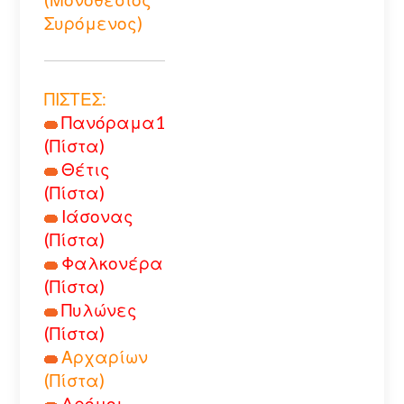
Συρόμενος)
ΠΙΣΤΕΣ:
Πανόραμα1
(Πίστα)
Θέτις
(Πίστα)
Ιάσονας
(Πίστα)
Φαλκονέρα
(Πίστα)
Πυλώνες
(Πίστα)
Αρχαρίων
(Πίστα)
Δρόμοι