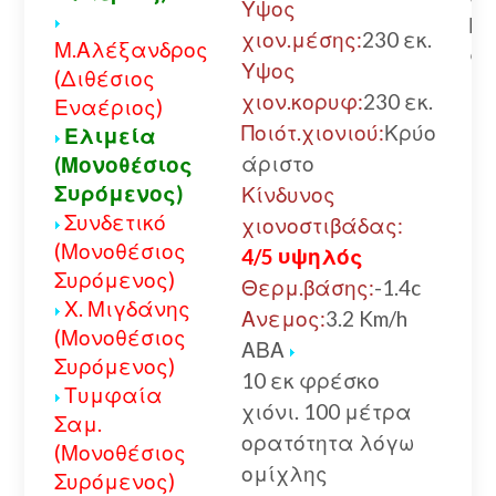
Υψος
Πο
χιον.μέσης:
230 εκ.
Μ.Αλέξανδρος
αλ
Υψος
(Διθέσιος
χιον.κορυφ:
230 εκ.
Εναέριος)
Ποιότ.χιονιού:
Κρύο
Ελιμεία
άριστο
(Μονοθέσιος
Συρόμενος)
Κίνδυνος
Συνδετικό
χιονοστιβάδας:
(Μονοθέσιος
4/5 υψηλός
Συρόμενος)
Θερμ.βάσης:
-1.4c
Χ. Μιγδάνης
Ανεμος:
3.2 Km/h
(Μονοθέσιος
ΑΒΑ
Συρόμενος)
10 εκ φρέσκο
Τυμφαία
χιόνι. 100 μέτρα
Σαμ.
ορατότητα λόγω
(Μονοθέσιος
ομίχλης
Συρόμενος)