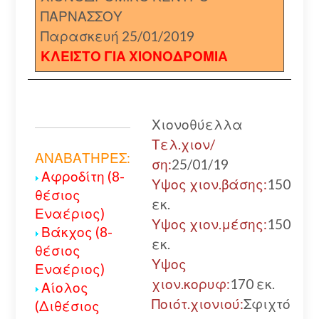
ΠΑΡΝΑΣΣΟΥ
Παρασκευή 25/01/2019
ΚΛΕΙΣΤΟ ΓΙΑ ΧΙΟΝΟΔΡΟΜΙΑ
Χιονοθύελλα
Τελ.χιον/
ΑΝΑΒΑΤΗΡΕΣ:
ση:
25/01/19
Αφροδίτη (8-
Υψος χιον.βάσης:
150
θέσιος
εκ.
Εναέριος)
Υψος χιον.μέσης:
150
Βάκχος (8-
Α
εκ.
θέσιος
Υψος
Εναέριος)
χιον.κορυφ:
170 εκ.
Αίολος
Ποιότ.χιονιού:
Σφιχτό
(Διθέσιος