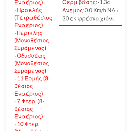
Θερμ.βάσης:
-1.3c
Εναέριος)
Π
Ηρακλής
Ανεμος:
0.0 Km/h ΝΔ
(Τετραθέσιος
30 εκ φρέσκο χιόνι
Εναέριος)
Περικλής
(Μονοθέσιος
Συρόμενος)
Οδυσσέας
(Μονοθέσιος
Συρόμενος)
11 Ερμής (8-
θέσιος
Εναέριος)
7 Φτερ. (8-
θέσιος
Εναέριος)
10 Φτερ.