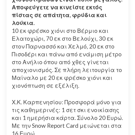
Αποφεύγετε να κινείστε εκτός
πίστας σε απάτητα, φρύδια και
λούκια.
10 εκ φρέσκο χιόνι στο Βέρμιο και
Ελατοχώρι, 70 εκ στο Βελούχι, 30 εκ
στον Παρνασσό και Χελμό, 20 εκ στο
Πισοδέρι και πάνω από ενάμιση μέτρο
στο Ανήλιο όπου από χθες γίνεται
αποχιονισμός. Σε πλήρη λειτουργία το
Μαίναλο με 20 εκ φρέσκο χιόνι και
χιονόπτωση σε εξέλιξη.
Χ.Κ. Καρπενησίου: Προσφορά μόνο για
τις καθημερινές: 1 σετ σκι ενοικίασης
και 1 ημερήσια κάρτα. Σύνολο 20 Ευρώ.
Με την Snow Report Card μειώνεται στα
16 Ευρώ.