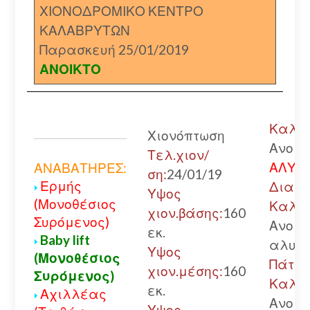
ΧΙΟΝΟΔΡΟΜΙΚΟ ΚΕΝΤΡΟ
ΚΑΛΑΒΡΥΤΩΝ
Παρασκευή 25/01/2019
ΑΝΟΙΚΤΟ
Καλάβ
Χιονόπτωση
Ανοικ
Τελ.χιον/
ΑΛΥΣΙ
ΑΝΑΒΑΤΗΡΕΣ:
ση:
24/01/19
Ερμής
Διακο
Υψος
(Μονοθέσιος
Καλάβ
χιον.βάσης:
160
Συρόμενος)
Ανοικ
εκ.
Baby lift
αλυσί
Υψος
(Μονοθέσιος
Πάτρα
χιον.μέσης:
160
Συρόμενος)
Καλάβ
εκ.
Αχιλλέας
Ανοικ
Υψος