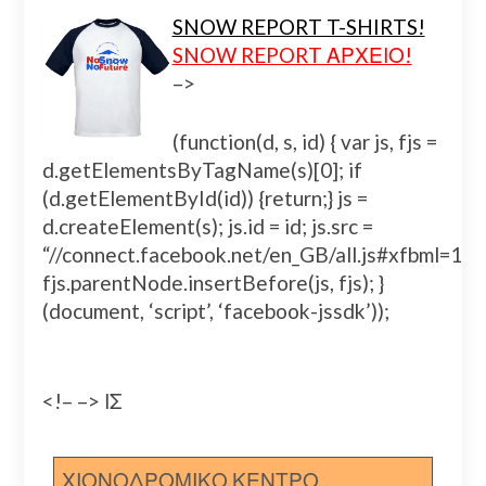
SNOW REPORT T-SHIRTS!
SNOW REPORT ΑΡΧΕΙΟ!
–>
(function(d, s, id) { var js, fjs =
d.getElementsByTagName(s)[0]; if
(d.getElementById(id)) {return;} js =
d.createElement(s); js.id = id; js.src =
“//connect.facebook.net/en_GB/all.js#xfbml=
fjs.parentNode.insertBefore(js, fjs); }
(document, ‘script’, ‘facebook-jssdk’));
<!– –> ΙΣ
ΧΙΟΝΟΔΡΟΜΙΚΟ ΚΕΝΤΡΟ