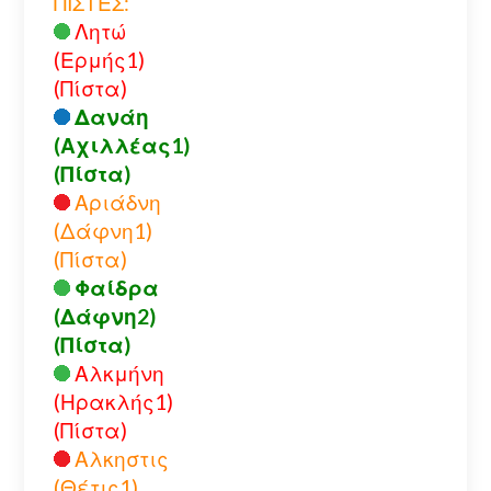
ΠΙΣΤΕΣ:
Λητώ
(Ερμής1)
(Πίστα)
Δανάη
(Αχιλλέας1)
(Πίστα)
Αριάδνη
(Δάφνη1)
(Πίστα)
Φαίδρα
(Δάφνη2)
(Πίστα)
Αλκμήνη
(Ηρακλής1)
(Πίστα)
Αλκηστις
(Θέτις1)