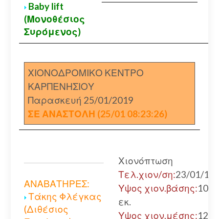
Baby lift
(Μονοθέσιος
Συρόμενος)
ΧΙΟΝΟΔΡΟΜΙΚΟ ΚΕΝΤΡΟ
ΚΑΡΠΕΝΗΣΙΟΥ
Παρασκευή 25/01/2019
ΣΕ ΑΝΑΣΤΟΛΗ (25/01 08:23:26)
Χιονόπτωση
Τελ.χιον/ση:
23/01/19
ΑΝΑΒΑΤΗΡΕΣ:
Υψος χιον.βάσης:
100
Τάκης Φλέγκας
εκ.
(Διθέσιος
Υψος χιον.μέσης:
120