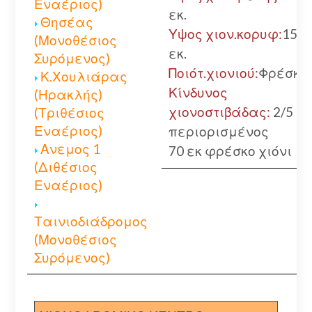
Εναέριος)
εκ.
Θησέας
Υψος χιον.κορυφ:
150
(Μονοθέσιος
εκ.
Συρόμενος)
Ποιότ.χιονιού:
Φρέσκο
Κ.Χουλιάρας
Κίνδυνος
(Ηρακλής)
χιονοστιβάδας:
2/5
(Τριθέσιος
Εναέριος)
περιορισμένος
Ανεμος 1
70 εκ φρέσκο χιόνι
(Διθέσιος
Εναέριος)
Ταινιοδιάδρομος
(Μονοθέσιος
Συρόμενος)