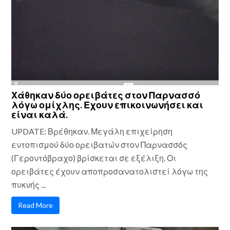
Χάθηκαν δύο ορειβάτες στον Παρνασσό
λόγω ομίχλης. Εχουν επικοινωνήσει και
είναι καλά.
UPDATE: Βρέθηκαν. Μεγάλη επιχείρηση
εντοπισμού δύο ορειβατών στον Παρνασσός
(Γεροντόβραχο) βρίσκεται σε εξέλιξη. Οι
ορειβάτες έχουν αποπροσανατολιστεί λόγω της
πυκνής ...
Read More