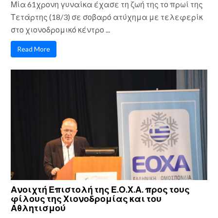
Μία 61χρονη γυναίκα έχασε τη ζωή της το πρωί της
Τετάρτης (18/3) σε σοβαρό ατύχημα με τελεφερίκ
στο χιονοδρομικό κέντρο ...
Read More
Ανοιχτή Επιστολή της Ε.Ο.Χ.Α. προς τους
φίλους της Χιονοδρομίας και του
Αθλητισμού