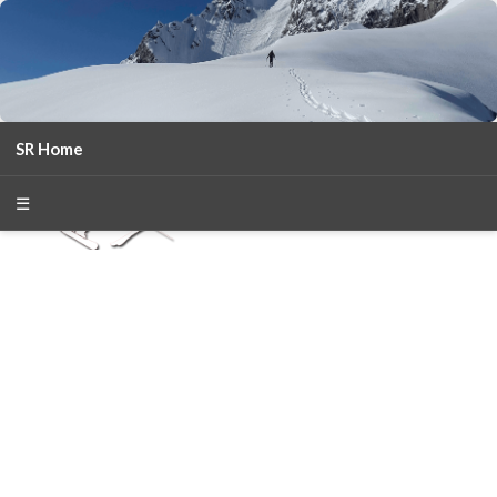
SR Home
season 2025-26
30
χρόνια Snow Report
☰