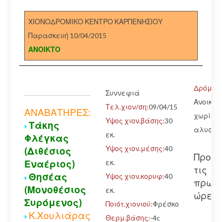
ΧΙΟΝΟΔΡΟΜΙΚΟ ΚΕΝΤΡΟ ΚΑΡΠΕΝΗΣΙΟΥ
Παρασκευή 10/04/2015
ΑΝΟΙΚΤΟ
Δρόμος:
Συννεφιά
Ανοικτό
Τελ.χιον/ση:
09/04/15
ΑΝΑΒΑΤΗΡΕΣ:
χωρίς
Υψος χιον.βάσης:
30
Τάκης
αλυσίδ
εκ.
Φλέγκας
Υψος χιον.μέσης:
40
(Διθέσιος
Προσ
εκ.
Εναέριος)
τις
Θησέας
Υψος χιον.κορυφ:
40
πρωιν
(Μονοθέσιος
εκ.
ώρες
Συρόμενος)
Ποιότ.χιονιού:
Φρέσκο
Κ.Χουλιάρας
Θερμ.βάσης:
-4c