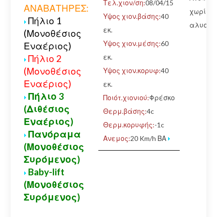
Τελ.χιον/ση:
08/04/15
ΑΝΑΒΑΤΗΡΕΣ:
χωρίς
Υψος χιον.βάσης:
40
Πήλιο 1
αλυσίδ
εκ.
(Μονοθέσιος
Υψος χιον.μέσης:
60
Εναέριος)
εκ.
Πήλιο 2
(Μονοθέσιος
Υψος χιον.κορυφ:
40
Εναέριος)
εκ.
Πήλιο 3
Ποιότ.χιονιού:
Φρέσκο
(Διθέσιος
Θερμ.βάσης:
4c
Εναέριος)
Θερμ.κορυφής:
-1c
Πανόραμα
Ανεμος:
20 Km/h ΒΑ
(Μονοθέσιος
Συρόμενος)
Baby-lift
(Μονοθέσιος
Συρόμενος)