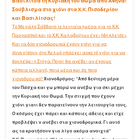
Βασιλίτσα τη Κυριακή του Θωμά από Αθήνα!
Σούβλισμα στο χιόνι στα X.K. Πισοδερίου
και Βασιλίτσας!
Το Μεγάλο Σάββατο τελευταία ημέρα για το Χ.Κ.
Παρνασσού και το Χ.Κ. Καλαβρύτων έχει ήδη κλείσει.
Και τα δύο χιονοδρομικά έχουν χιόνι για να
συνεχίσουν, στο Χελμό υπάρχει αρκετό χιόνι για να
δουλέψει η Στύγα. Ποιος θα ανέβει αν έχουμε
κάποια αλλαγή, ποια μέρα και σε ποιο
χιονοδρομικό?
Χιονοδρόμος: “Από δεύτερη μέρα
του Πάσχα και γω μπορώ να ανέβω για σκι μέχρι
την Κυριακή του Θωμά. Την στιγμή που έχουν
χιόνι γιατι δεν παρατείνουν την λειτουργία τους.
Ο κόσμος έχει πάρει και κάποιες άδειες και είχε
προβλέψει ν ανέβει στα χιονοδρομικά. Γι αυτό
ας τα κρατήσουν για λίγο ακόμα ανοιχτά”