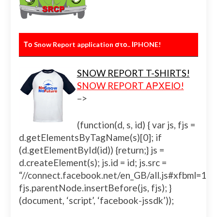
Το Snow Report application στο.. ΙPHONE!
SNOW REPORT T-SHIRTS!
SNOW REPORT ΑΡΧΕΙΟ!
–>
(function(d, s, id) { var js, fjs =
d.getElementsByTagName(s)[0]; if
(d.getElementById(id)) {return;} js =
d.createElement(s); js.id = id; js.src =
“//connect.facebook.net/en_GB/all.js#xfbml=
fjs.parentNode.insertBefore(js, fjs); }
(document, ‘script’, ‘facebook-jssdk’));