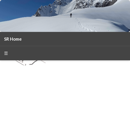
SR Home
season 2025-26
30
χρόνια Snow Report
☰