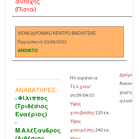
αντοχής
(Πίστα)
ΧΙΟΝΟΔΡΟΜΙΚΟ ΚΕΝΤΡΟ ΒΑΣΙΛΙΤΣΑΣ
Παρασκευή 10/04/2015
ΑΝΟΙΚΤΟ
Δρόμος:
Ηλιοφάνεια
Ανοικτός
Τελ.χιον/
ΑΝΑΒΑΤΗΡΕΣ:
χωρίς
ση:
09/04/15
Φίλιππος
αλυσίδε
Υψος
(Τριθέσιος
χιον.βάσης:
120 εκ.
Εναέριος)
Υψος
Μ.Αλέξανδρος
χιον.μέσης:
240 εκ.
(Διθέσιος
Υψος