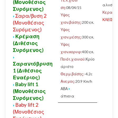
Τελ.χιον/
(Μονοθέσιος
αλυσίδ
ση:
08/04/15
Συρόμενος)
Κερασιά
Υψος
Σαρα/βυση 2
ΚΛΕΙΣΤΟ
(Μονοθέσιος
χιον.βάσης:
200 εκ.
Συρόμενος)
Υψος
Κρέμαση
χιον.μέσης:
300 εκ.
(Διθέσιος
Υψος
Συρόμενος)
χιον.κορυφ:
400 εκ.
Ποιότ.χιονιού:
Κρύο
Σαραντόβρυση
άριστο
1 (Διθέσιος
Θερμ.βάσης:
-4.2c
Εναέριος)
Ανεμος:
20.9 Km/h
Baby lift 1
ΑΒΑ
(Μονοθέσιος
άπνοια
Συρόμενος)
Baby lift 2
(Μονοθέσιος