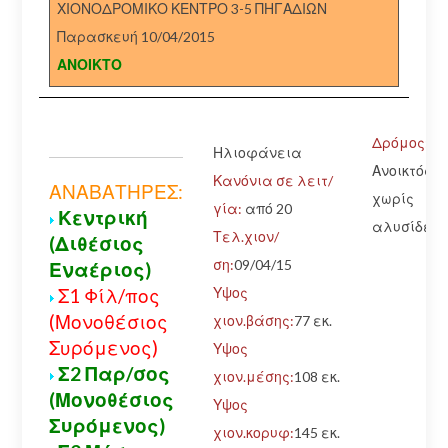
ΧΙΟΝΟΔΡΟΜΙΚΟ ΚΕΝΤΡΟ 3-5 ΠΗΓΑΔΙΩΝ
Παρασκευή 10/04/2015
ΑΝΟΙΚΤΟ
Δρόμος:
Ηλιοφάνεια
Ανοικτός
Κανόνια σε λειτ/
ΑΝΑΒΑΤΗΡΕΣ:
χωρίς
γία:
από 20
Κεντρική
αλυσίδες
Τελ.χιον/
(Διθέσιος
ση:
09/04/15
Εναέριος)
Υψος
Σ1 Φίλ/πος
(Μονοθέσιος
χιον.βάσης:
77 εκ.
Συρόμενος)
Υψος
Σ2 Παρ/σος
χιον.μέσης:
108 εκ.
(Μονοθέσιος
Υψος
Συρόμενος)
χιον.κορυφ:
145 εκ.