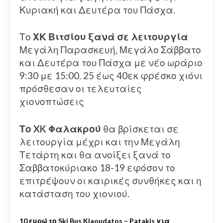
Κυριακή και Δευτέρα του Πάσχα.
Το
ΧΚ Βιτσίου ξανά σε λειτουργία
Μεγάλη Παρασκευή, Μεγάλο Σάββατο
και Δευτέρα του Πάσχα με νέο ωράριο
9:30 με 15:00. 25 έως 40εκ φρέσκο χιόνι
πρόσθεσαν οι τελευταίες
χιονοπτώσεις
Το XK Φαλακρού
θα βρίσκεται σε
λειτουργία μέχρι και την Μεγάλη
Τετάρτη και θα ανοίξει ξανά το
Σαββατοκύριακο 18-19 εφόσον το
επιτρέψουν οι καιρικές συνθήκες και η
κατάσταση του χιονιού.
10 ευρώ το Ski Bus Klaoudatos – Patakis για