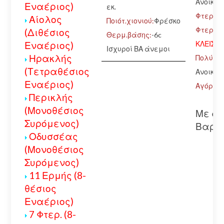
Ανοικτό
Εναέριος)
εκ.
Φτερ.Κά
Αίολος
Ποιότ.χιονιού:
Φρέσκο
Φτερ.Πά
(Διθέσιος
Θερμ.βάσης:
-6c
ΚΛΕΙΣΤ
Εναέριος)
Ισχυροί ΒΑ άνεμοι
Ηρακλής
Πολύδ.-
(Τετραθέσιος
Ανοικτό
Εναέριος)
Αγόριαν
Περικλής
(Μονοθέσιος
Με αλ
Συρόμενος)
Βαρκό
Οδυσσέας
(Μονοθέσιος
Συρόμενος)
11 Ερμής (8-
θέσιος
Εναέριος)
7 Φτερ. (8-