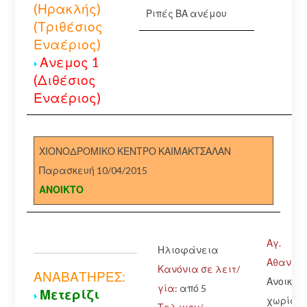
(Ηρακλής)
Ριπές ΒΑ ανέμου
(Τριθέσιος
Εναέριος)
Ανεμος 1
(Διθέσιος
Εναέριος)
ΧΙΟΝΟΔΡΟΜΙΚΟ ΚΕΝΤΡΟ ΚΑΙΜΑΚΤΣΑΛΑΝ
Παρασκευή 10/04/2015
ΑΝΟΙΚΤΟ
Αγ.
Ηλιοφάνεια
Αθανάσι
Κανόνια σε λειτ/
ΑΝΑΒΑΤΗΡΕΣ:
Ανοικτό
γία:
από 5
Μετερίζι
χωρίς