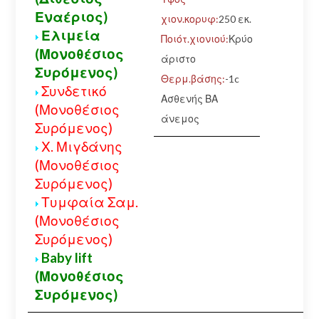
Εναέριος)
χιον.κορυφ:
250 εκ.
Ελιμεία
Ποιότ.χιονιού:
Κρύο
(Μονοθέσιος
άριστο
Συρόμενος)
Θερμ.βάσης:
-1c
Συνδετικό
Ασθενής ΒΑ
(Μονοθέσιος
άνεμος
Συρόμενος)
Χ. Μιγδάνης
(Μονοθέσιος
Συρόμενος)
Τυμφαία Σαμ.
(Μονοθέσιος
Συρόμενος)
Baby lift
(Μονοθέσιος
Συρόμενος)