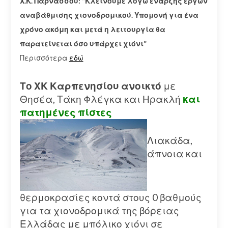
Χ.Κ. Παρνασσού: “Κλείνουμε λόγω έναρξης έργων
αναβάθμισης χιονοδρομικού. Υπομονή για ένα
χρόνο ακόμη και μετά η λειτουργία θα
παρατείνεται όσο υπάρχει χιόνι”
Περισσότερα
εδώ
Το ΧΚ Καρπενησίου ανοικτό
με
Θησέα, Τάκη Φλέγκα και Ηρακλή
και
πατημένες πίστες
Λιακάδα,
άπνοια και
θερμοκρασίες κοντά στους 0 βαθμούς
για τα χιονοδρομικά της βόρειας
Ελλάδας με μπόλικο χιόνι σε