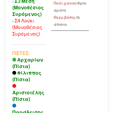
Σ3 Μέση
Ποιότ.χιονιού:
Κρύο
(Μονοθέσιος
άριστο
Συρόμενος)
Θερμ.βάσης:
0c
Σ4 Λούκι
άπνοια
(Μονοθέσιος
Συρόμενος)
ΠΙΣΤΕΣ:
Αρχαρίων
(Πίστα)
Φίλιππος
(Πίστα)
Αριστοτέλης
(Πίστα)
Παράδεισος