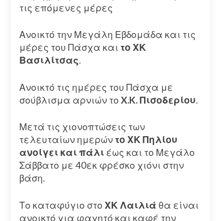
τις επόμενες μέρες
Ανοικτό την Μεγάλη Εβδομάδα και τις
μέρες του Πάσχα και
το ΧΚ
Βασιλίτσας
.
Ανοικτό τις ημέρες του Πάσχα με
σούβλισμα αρνιών το
X.K. Πισοδερίου
.
Μετά τις χιονοπτώσεις των
τελευταίων ημερών
το ΧΚ Πηλίου
ανοίγει και πάλι
έως και το Μεγάλο
Σάββατο με 40εκ φρέσκο χιόνι στην
βάση.
Το καταφύγιο στο
ΧΚ Λαιλιά
θα είναι
ανοικτό για φαγητό και καφέ την