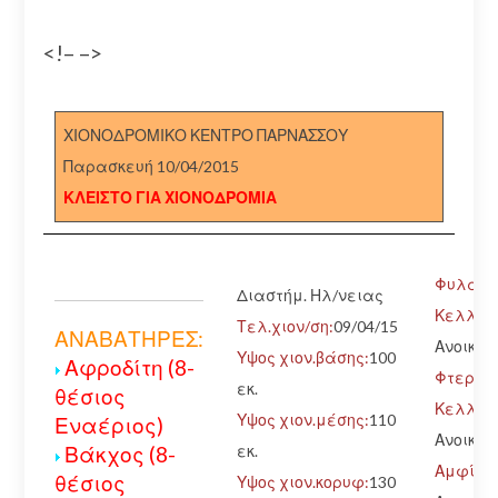
<!– –>
ΧΙΟΝΟΔΡΟΜΙΚΟ ΚΕΝΤΡΟ ΠΑΡΝΑΣΣΟΥ
Παρασκευή 10/04/2015
ΚΛΕΙΣΤΟ ΓΙΑ ΧΙΟΝΟΔΡΟΜΙΑ
Φυλάκιο
Διαστήμ. Ηλ/νειας
Κελλάρ
Τελ.χιον/ση:
09/04/15
ΑΝΑΒΑΤΗΡΕΣ:
Ανοικτό
Υψος χιον.βάσης:
100
Αφροδίτη (8-
Φτερ.Κά
εκ.
θέσιος
Κελλάρ
Υψος χιον.μέσης:
110
Εναέριος)
Ανοικτό
εκ.
Βάκχος (8-
Αμφίκ.-
θέσιος
Υψος χιον.κορυφ:
130