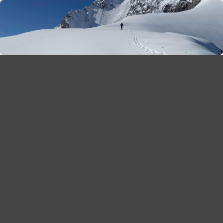
season 2025-26
30
χρόνια Snow Report