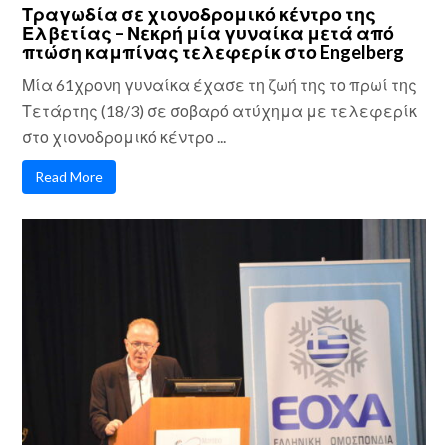
Τραγωδία σε χιονοδρομικό κέντρο της
Ελβετίας – Νεκρή μία γυναίκα μετά από
πτώση καμπίνας τελεφερίκ στο Engelberg
Μία 61χρονη γυναίκα έχασε τη ζωή της το πρωί της
Τετάρτης (18/3) σε σοβαρό ατύχημα με τελεφερίκ
στο χιονοδρομικό κέντρο ...
Read More