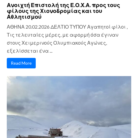
Ανοιχτή Επιστολή της Ε.Ο.Χ.Α. προς τους
φίλους της Χιονοδρομίας και του
Αθλητισμού
ΑΘΗΝΑ 20.02.2026 ΔΕΛΤΙΟ ΤΥΠΟΥ Αγαπητοί φίλοι ,
Τις τελευταίες μέρες, με αφορμή όσα έγιναν
στους Χειμερινούς Ολυμπιακούς Αγώνες,
εξελίσσεται ένα ...
Read More