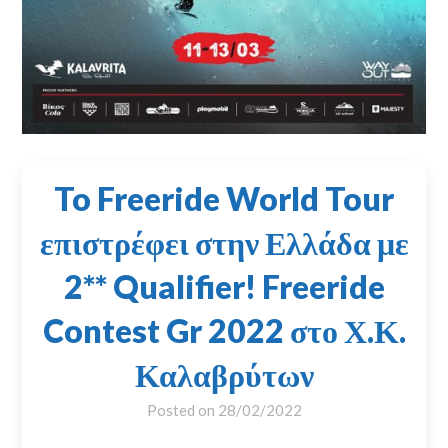
To Freeride World Tour
επιστρέφει στην Ελλάδα με
2** Qualifier! Freeride
Contest Gr 2022 στο Χ.Κ.
Καλαβρύτων
Posted on
28/02/2022