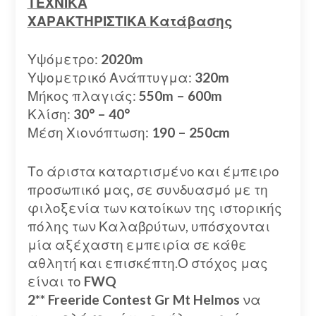
ΤΕΧΝΙΚΑ
ΧΑΡΑΚΤΗΡΙΣΤΙΚΑ
Κατάβασης
Υψόμετρο:
2020m
Υψομετρικό Ανάπτυγμα:
320m
Μήκος πλαγιάς:
550
m
– 600
m
Κλίση:
30
°
– 40
°
Μέση Χιονόπτωση:
190 – 250cm
Το άριστα καταρτισμένο και έμπειρο
προσωπικό μας, σε συνδυασμό με τη
φιλοξενία των κατοίκων της ιστορικής
πόλης των Καλαβρύτων, υπόσχονται
μία αξέχαστη εμπειρία σε κάθε
αθλητή και επισκέπτη.Ο στόχος μας
είναι το
FWQ
2**
Freeride
Contest
Gr
Mt
Helmos
να