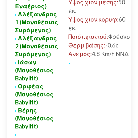
Υψος χιον.μέσης:
50
Εναέριος)
εκ.
Αλέξανδρος
Υψος χιον.κορυφ:
60
1 (Μονοθέσιος
εκ.
Συρόμενος)
Ποιότ.χιονιού:
Φρέσκο
Αλέξανδρος
Θερμ.βάσης:
-0.6c
2 (Μονοθέσιος
Ανεμος:
4.8 Km/h ΝΝΔ
Συρόμενος)
Ιάσων
(Μονοθέσιος
Babylift)
Ορφέας
(Μονοθέσιος
Babylift)
Βέρης
(Μονοθέσιος
Babylift)