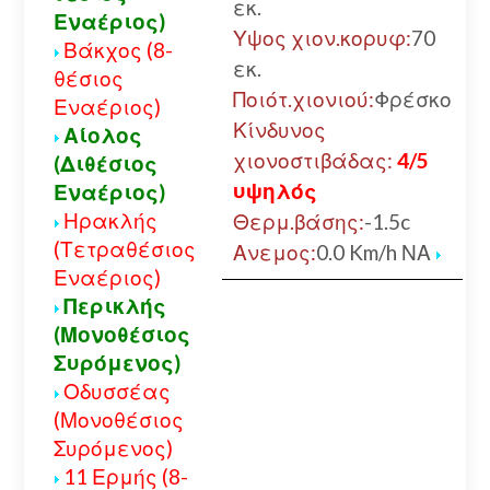
εκ.
Εναέριος)
Υψος χιον.κορυφ:
70
Βάκχος (8-
εκ.
θέσιος
Ποιότ.χιονιού:
Φρέσκο
Εναέριος)
Κίνδυνος
Αίολος
χιονοστιβάδας:
4/5
(Διθέσιος
υψηλός
Εναέριος)
Ηρακλής
Θερμ.βάσης:
-1.5c
(Τετραθέσιος
Ανεμος:
0.0 Km/h ΝΑ
Εναέριος)
Περικλής
(Μονοθέσιος
Συρόμενος)
Οδυσσέας
(Μονοθέσιος
Συρόμενος)
11 Ερμής (8-