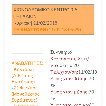
ΧΙΟΝΟΔΡΟΜΙΚΟ ΚΕΝΤΡΟ 3-5
ΠΗΓΑΔΙΩΝ
Κυριακή 11/02/2018
ΣΕ ΑΝΑΣΤΟΛΗ (11/02 18:05:29)
Συννεφιά
Κανόνια σε λειτ/
ΑΝΑΒΑΤΗΡΕΣ:
γία:
0 από 20
Κεντρική
Τελ.χιον/ση:
11/02/18
(Διθέσιος
Υψος χιον.βάσης:
70
Εναέριος)
εκ.
Σ1 Φίλ/πος
Υψος χιον.μέσης:
70
(Μονοθέσιος
εκ.
Συρόμενος)
Υψος χιον.κορυφ:
60