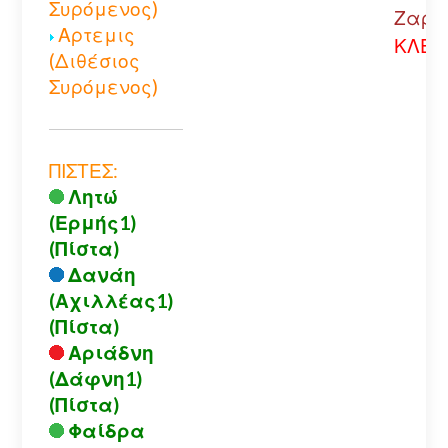
Συρόμενος)
Ζαρού
Αρτεμις
ΚΛΕΙ
(Διθέσιος
Συρόμενος)
ΠΙΣΤΕΣ:
Λητώ
(Ερμής1)
(Πίστα)
Δανάη
(Αχιλλέας1)
(Πίστα)
Αριάδνη
(Δάφνη1)
(Πίστα)
Φαίδρα