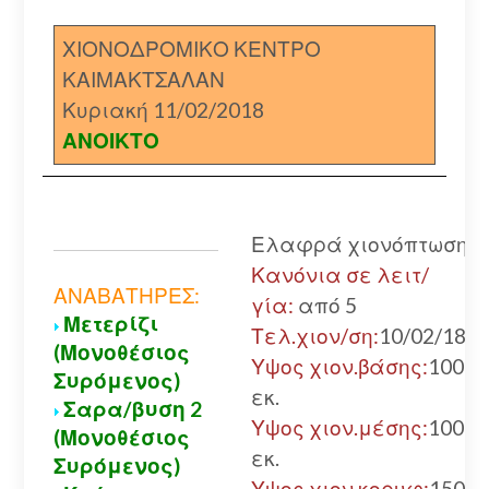
ΧΙΟΝΟΔΡΟΜΙΚΟ ΚΕΝΤΡΟ
ΚΑΙΜΑΚΤΣΑΛΑΝ
Κυριακή 11/02/2018
ΑΝΟΙΚΤΟ
Ελαφρά χιονόπτωση
Κανόνια σε λειτ/
ΑΝΑΒΑΤΗΡΕΣ:
γία:
από 5
Μετερίζι
Τελ.χιον/ση:
10/02/18
(Μονοθέσιος
Υψος χιον.βάσης:
100
Συρόμενος)
εκ.
Σαρα/βυση 2
Υψος χιον.μέσης:
100
(Μονοθέσιος
εκ.
Συρόμενος)
Υψος χιον.κορυφ:
150