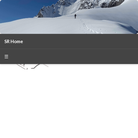
SR Home
season 2025-26
30
χρόνια Snow Report
☰