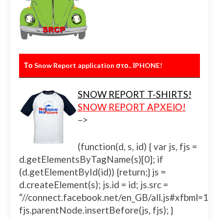
Το Snow Report application στο.. ΙPHONE!
SNOW REPORT T-SHIRTS!
SNOW REPORT ΑΡΧΕΙΟ!
–>
(function(d, s, id) { var js, fjs =
d.getElementsByTagName(s)[0]; if
(d.getElementById(id)) {return;} js =
d.createElement(s); js.id = id; js.src =
“//connect.facebook.net/en_GB/all.js#xfbml=
fjs.parentNode.insertBefore(js, fjs); }