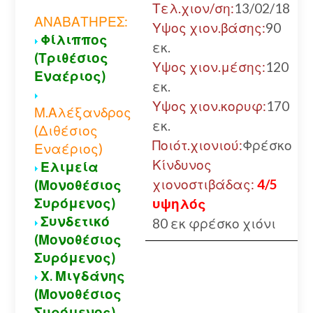
Τελ.χιον/ση:
13/02/18
ΑΝΑΒΑΤΗΡΕΣ:
Υψος χιον.βάσης:
90
Φίλιππος
εκ.
(Τριθέσιος
Υψος χιον.μέσης:
120
Εναέριος)
εκ.
Υψος χιον.κορυφ:
170
Μ.Αλέξανδρος
εκ.
(Διθέσιος
Ποιότ.χιονιού:
Φρέσκο
Εναέριος)
Κίνδυνος
Ελιμεία
χιονοστιβάδας:
4/5
(Μονοθέσιος
Συρόμενος)
υψηλός
Συνδετικό
80 εκ φρέσκο χιόνι
(Μονοθέσιος
Συρόμενος)
Χ. Μιγδάνης
(Μονοθέσιος
Συρόμενος)