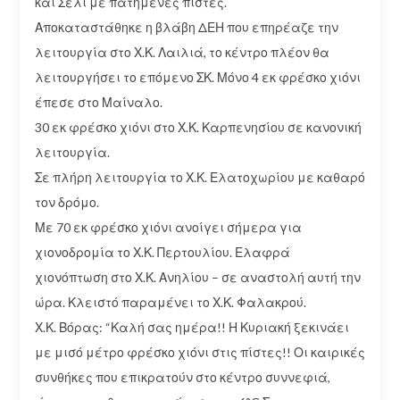
και Σέλι με πατημένες πίστες.
Αποκαταστάθηκε η βλάβη ΔΕΗ που επηρέαζε την
λειτουργία στο Χ.Κ. Λαιλιά, το κέντρο πλέον θα
λειτουργήσει το επόμενο ΣΚ. Μόνο 4 εκ φρέσκο χιόνι
έπεσε στο Μαίναλο.
30 εκ φρέσκο χιόνι στο Χ.Κ. Καρπενησίου σε κανονική
λειτουργία.
Σε πλήρη λειτουργία το Χ.Κ. Ελατοχωρίου με καθαρό
τον δρόμο.
Με 70 εκ φρέσκο χιόνι ανοίγει σήμερα για
χιονοδρομία το Χ.Κ. Περτουλίου. Ελαφρά
χιονόπτωση στο Χ.Κ. Ανηλίου – σε αναστολή αυτή την
ώρα. Κλειστό παραμένει το Χ.Κ. Φαλακρού.
Χ.Κ. Βόρας: “Καλή σας ημέρα!! Η Κυριακή ξεκινάει
με μισό μέτρο φρέσκο χιόνι στις πίστες!! Οι καιρικές
συνθήκες που επικρατούν στο κέντρο συννεφιά,