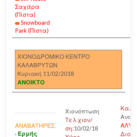
Σαχάρα
(Πίστα)
Snowboard
Park (Πίστα)
ΧΙΟΝΟΔΡΟΜΙΚΟ ΚΕΝΤΡΟ
ΚΑΛΑΒΡΥΤΩΝ
Κυριακή 11/02/2018
ΑΝΟΙΚΤΟ
Καλάβ
Χιονόπτωση
Ανοικ
Τελ.χιον/
ΑΛΥΣ
ΑΝΑΒΑΤΗΡΕΣ:
ση:
10/02/18
Ερμής
Διακ
Υψος