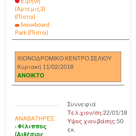
Ειρήνη
(Αρτεμις3)
(Πίστα)
Snowboard
Park (Πίστα)
ΧΙΟΝΟΔΡΟΜΙΚΟ ΚΕΝΤΡΟ ΣΕΛΙΟΥ
Κυριακή 11/02/2018
ΑΝΟΙΚΤΟ
Συννεφιά
Τελ.χιον/ση:
22/01/18
ΑΝΑΒΑΤΗΡΕΣ:
Υψος χιον.βάσης:
50
Φίλιππος
εκ.
(Διθέσιος