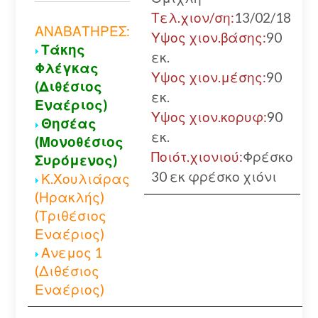
Τελ.χιον/ση:
13/02/18
ΑΝΑΒΑΤΗΡΕΣ:
Υψος χιον.βάσης:
90
Τάκης
εκ.
Φλέγκας
Υψος χιον.μέσης:
90
(Διθέσιος
εκ.
Εναέριος)
Υψος χιον.κορυφ:
90
Θησέας
εκ.
(Μονοθέσιος
Ποιότ.χιονιού:
Φρέσκο
Συρόμενος)
30 εκ φρέσκο χιόνι
Κ.Χουλιάρας
(Ηρακλής)
(Τριθέσιος
Εναέριος)
Ανεμος 1
(Διθέσιος
Εναέριος)