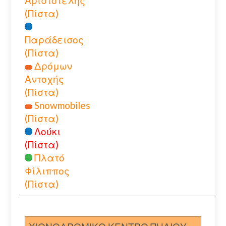
Αριστοτέλης
(Πίστα)
Παράδεισος
(Πίστα)
Δρόμων
Αντοχής
(Πίστα)
Snowmobiles
(Πίστα)
Λούκι
(Πίστα)
Πλατό
Φίλιππος
(Πίστα)