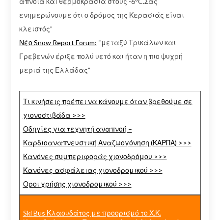
άπνοια και θερμοκρασία στους -6°C.Σας
ενημερώνουμε ότι ο δρόμος της Κερασιάς είναι
κλειστός”
Νέο Snow Report Forum:
“μεταξύ Τρικάλων και
Γρεβενών έριξε πολύ υετό και ήταν η πιο ψυχρή
μεριά της Ελλάδας”
Τι κινήσεις πρέπει να κάνουμε όταν βρεθούμε σε
χιονοστιβάδα >>>
Οδηγίες για τεχνητή αναπνοή –
Καρδιοαναπνευστική Αναζωογόνηση (ΚΑΡΠΑ) >>>
Κανόνες συμπεριφοράς χιονοδρόμου >>>
Κανόνες ασφάλειας χιονοδρομικού >>>
Οροι χρήσης χιονοδρομικού >>>
Ski Bus Κλαουδάτος με προορισμό το Χ.Κ.