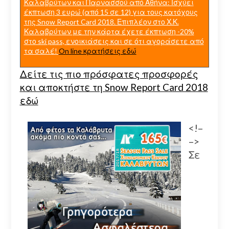
Καλαβρύτων και Παρνασσού από Αθήνα: Ισχύει
έκπτωση 3 ευρώ (από 15 σε 12) για τους κατόχους
της Snow Report Card 2018. Επιπλέον στο Χ.Κ.
Καλαβρύτων με την κάρτα έχετε έκπτωση -20%
στο ski pass, ενοικιάσεις και σε ότι αγοράσετε από
τα σαλέ!
On line κρατήσεις εδώ
Δείτε τις πιο πρόσφατες προσφορές
και αποκτήστε τη Snow Report Card 2018
εδώ
<!–
–>
Σε