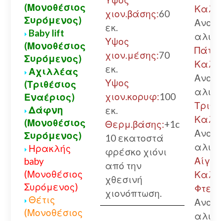
(Μονοθέσιος
Καλά
χιον.βάσης:
60
Συρόμενος)
Ανοικ
εκ.
Baby lift
αλυσ
Υψος
(Μονοθέσιος
Πάτρ
χιον.μέσης:
70
Συρόμενος)
Καλά
εκ.
Αχιλλέας
Ανοικ
Υψος
(Τριθέσιος
αλυσ
χιον.κορυφ:
100
Εναέριος)
Τριπο
Δάφνη
εκ.
Καλά
(Μονοθέσιος
Θερμ.βάσης:
+1c
Ανοικ
Συρόμενος)
10 εκατοστά
αλυσ
Ηρακλής
φρέσκο χιόνι
Αίγιο.
baby
από την
(Μονοθέσιος
Καλά
χθεσινή
Συρόμενος)
Φτερή
χιονόπτωση.
Θέτις
Ανοικ
(Μονοθέσιος
αλυσ