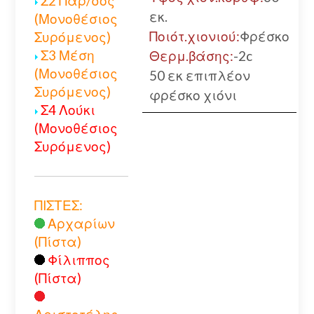
Σ2 Παρ/σος
εκ.
(Μονοθέσιος
Ποιότ.χιονιού:
Φρέσκο
Συρόμενος)
Σ3 Μέση
Θερμ.βάσης:
-2c
(Μονοθέσιος
50 εκ επιπλέον
Συρόμενος)
φρέσκο χιόνι
Σ4 Λούκι
(Μονοθέσιος
Συρόμενος)
ΠΙΣΤΕΣ:
Αρχαρίων
(Πίστα)
Φίλιππος
(Πίστα)