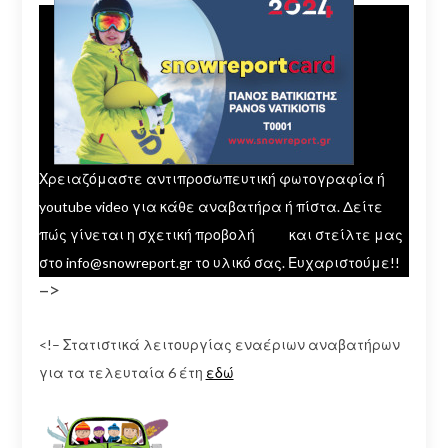
Χρειαζόμαστε αντιπροσωπευτική φωτογραφία ή
youtube video για κάθε αναβατήρα ή πίστα. Δείτε
πώς γίνεται η σχετική προβολή
εδώ
και στείλτε μας
στο info@snowreport.gr το υλικό σας. Ευχαριστούμε!!
–>
<!– Στατιστικά λειτουργίας εναέριων αναβατήρων
για τα τελευταία 6 έτη
εδώ