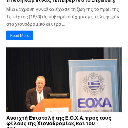
Μία 61χρονη γυναίκα έχασε τη ζωή της το πρωί της
Τετάρτης (18/3) σε σοβαρό ατύχημα με τελεφερίκ
στο χιονοδρομικό κέντρο ...
Read More
Ανοιχτή Επιστολή της Ε.Ο.Χ.Α. προς τους
φίλους της Χιονοδρομίας και του