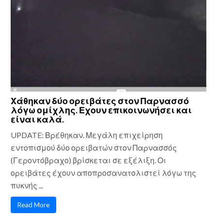
Χάθηκαν δύο ορειβάτες στον Παρνασσό
λόγω ομίχλης. Εχουν επικοινωνήσει και
είναι καλά.
UPDATE: Βρέθηκαν. Μεγάλη επιχείρηση
εντοπισμού δύο ορειβατών στον Παρνασσός
(Γεροντόβραχο) βρίσκεται σε εξέλιξη. Οι
ορειβάτες έχουν αποπροσανατολιστεί λόγω της
πυκνής ...
Read More