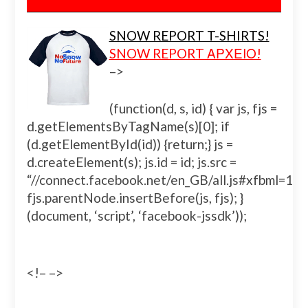
SNOW REPORT T-SHIRTS!
SNOW REPORT ΑΡΧΕΙΟ!
–>
(function(d, s, id) { var js, fjs =
d.getElementsByTagName(s)[0]; if
(d.getElementById(id)) {return;} js =
d.createElement(s); js.id = id; js.src =
“//connect.facebook.net/en_GB/all.js#xfbml=
fjs.parentNode.insertBefore(js, fjs); }
(document, ‘script’, ‘facebook-jssdk’));
<!– –>