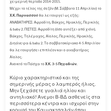
χειμερινή περίοδο 2014-2015.
Μέχρι το τέλος της σεζόν (Μ. Σάββατο 11 Απριλίου) το
Χ.Κ. Παρνασσού
θα λειτουργεί ως εξής:
ΑΝΑΒΑΤΗΡΕΣ: Αφροδίτη, Βάκχος, Ηρακλής, Περικλής
& baby 2. ΠΙΣΤΕΣ: Αφροδίτη (όσο αντέξει από χιόνι),
Βάκχος, Τηλέμαχος, Αίολος, Περικλής, Ηρακλής,
Διηάνειρα & baby 2. Το σαββατοκύριακο 4-5 Απριλίου
θα λειτουργήσει επιπλέον και ο αναβατήρας
Αίολος.
Ανοικτό το Πάσχα το
Χ.Κ. 3-5 Πηγαδιών.
Κύριο χαρακτηριστικό και της
σημερινής μέρας ο λαμπερός ήλιος.
Μην ξεχάσετε γυαλιά ηλίου και
αντηλιακό! Ανεμοι Β-ΒΔ ασθενείς στα
περισσότερα κέντρα και ισχυροί στην
κορυφή του Καιμακτσαλάν όπου