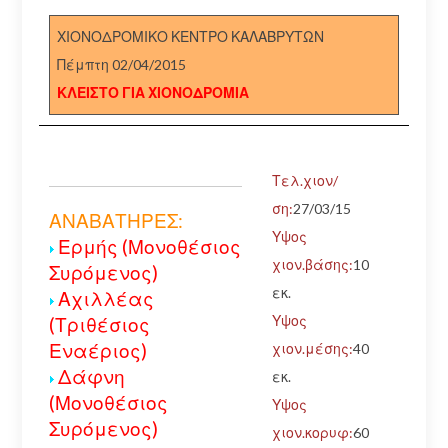
ΧΙΟΝΟΔΡΟΜΙΚΟ ΚΕΝΤΡΟ ΚΑΛΑΒΡΥΤΩΝ
Πέμπτη 02/04/2015
ΚΛΕΙΣΤΟ ΓΙΑ ΧΙΟΝΟΔΡΟΜΙΑ
Τελ.χιον/
ση:
27/03/15
ΑΝΑΒΑΤΗΡΕΣ:
Υψος
Ερμής (Μονοθέσιος
χιον.βάσης:
10
Συρόμενος)
εκ.
Αχιλλέας
Υψος
(Τριθέσιος
Εναέριος)
χιον.μέσης:
40
Δάφνη
εκ.
(Μονοθέσιος
Υψος
Συρόμενος)
χιον.κορυφ:
60