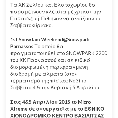
Τα ΧΚ Σελίου και Ελατοχωρίου θα
παραμείνουν κλειστά μέχρι και την
Παρασκευή. Πιθανόν να ανοίξουν το
Σαββατοκύριακο.
1st SnowJam Weekend@Snowpark
Parnassos
Το οποίο θα
πραγματοποιηθεί στο SNOWPARK 2200
του ΧΚ Παρνασσού και σε ειδικά
διαμορφωμένη περιφραγμένη
διαδρομή με άλματα (στον
τερματισμό της πίστας Νο3) το
Σάββατο 4 & την Κυριακή 5 Απριλίου.
Στις 4&5 Απριλίου 2015 το Micro
Xtreme σε συνεργασία με το ΕΘΝΙΚΟ
ΧΙΟΝΟΔΡΟΜΙΚΟ ΚΕΝΤΡΟ ΒΑΣΙΛΙΤΣΑΣ