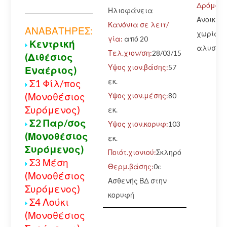
Δρόμος:
Ηλιοφάνεια
Ανοικτός
Κανόνια σε λειτ/
ΑΝΑΒΑΤΗΡΕΣ:
χωρίς
γία:
από 20
Κεντρική
αλυσίδε
Τελ.χιον/ση:
28/03/15
(Διθέσιος
Υψος χιον.βάσης:
57
Εναέριος)
εκ.
Σ1 Φίλ/πος
(Μονοθέσιος
Υψος χιον.μέσης:
80
Συρόμενος)
εκ.
Σ2 Παρ/σος
Υψος χιον.κορυφ:
103
(Μονοθέσιος
εκ.
Συρόμενος)
Ποιότ.χιονιού:
Σκληρό
Σ3 Μέση
Θερμ.βάσης:
0c
(Μονοθέσιος
Ασθενής ΒΔ στην
Συρόμενος)
κορυφή
Σ4 Λούκι
(Μονοθέσιος