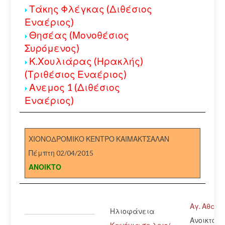
Τάκης Φλέγκας (Διθέσιος
Εναέριος)
Θησέας (Μονοθέσιος
Συρόμενος)
Κ.Χουλιάρας (Ηρακλής)
(Τριθέσιος Εναέριος)
Ανεμος 1 (Διθέσιος
Εναέριος)
ΧΙΟΝΟΔΡΟΜΙΚΟ ΚΕΝΤΡΟ ΚΑΙΜΑΚΤΣΑΛΑΝ
Πέμπτη 02/04/2015
ΑΝΟΙΚΤΟ
Αγ. Αθανά
Ηλιοφάνεια
Ανοικτός 