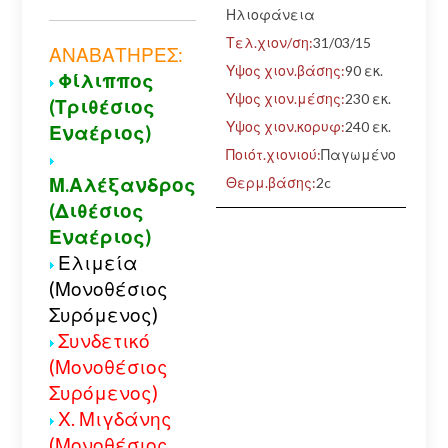
Δρ
Ηλιοφάνεια
Αν
Τελ.χιον/ση:
31/03/15
ΑΝΑΒΑΤΗΡΕΣ:
χω
Υψος χιον.βάσης:
90 εκ.
Φίλιππος
αλ
Υψος χιον.μέσης:
230 εκ.
(Τριθέσιος
Υψος χιον.κορυφ:
240 εκ.
Εναέριος)
Ποιότ.χιονιού:
Παγωμένο
Μ.Αλέξανδρος
Θερμ.βάσης:
2c
(Διθέσιος
Εναέριος)
Ελιμεία
(Μονοθέσιος
Συρόμενος)
Συνδετικό
(Μονοθέσιος
Συρόμενος)
Χ. Μιγδάνης
(Μονοθέσιος