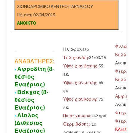
ΧΙΟΝΟΔΡΟΜΙΚΟ ΚΕΝΤΡΟ ΠΑΡΝΑΣΣΟΥ
Πέμπτη 02/04/2015
ΑΝΟΙΚΤΟ
Φυλάκιο
Ηλιοφάνεια
Κελλάρ
Τελ.χιον/ση:
31/03/15
ΑΝΑΒΑΤΗΡΕΣ:
Ανοικτό
Υψος χιον.βάσης:
55
Αφροδίτη (8-
Φτερ.Κά
εκ.
θέσιος
Κελλάρ
Υψος χιον.μέσης:
65
Εναέριος)
Ανοικτό
εκ.
Βάκχος (8-
Αμφίκ.-
θέσιος
Υψος χιον.κορυφ:
75
Ανοικτό
Εναέριος)
εκ.
Φτερ.Κά
Αίολος
Ποιότ.χιονιού:
Σκληρό
Φτερ.Πά
(Διθέσιος
Θερμ.βάσης:
-1c
ΚΛΕΙΣΤΟ
Εναέριος)
Ασθενής Δ άνεμος