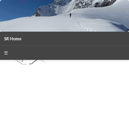
SR Home
season 2025-26
30
χρόνια Snow Report
☰