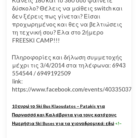
Κάνεις 180 και το 360 σου φαίνετε
δύσκολο? Θέλεις να μάθεις switch και
δεν ξέρεις πως γίνεται? Είσαι
προχωρημένος και θες να βελτιώσεις
τη τεχνική σου? Έλα στο 2ήμερο
FREESKI CAMP!!!
Πληροφορίες και δήλωση συμμετοχής
μέχρι τις 3/4/2014 στα τηλέφωνα: 6943
554544 / 6949192509
link:
https://www.facebook.com/events/403350373
10 ευρώ το Ski Bus Klaoudatos – Patakis για
Παρνασσό και Καλάβρυτα για τους κατόχους
Ημερήσια Ski Buses για τα χιονοδρομικά:
εδώ
<!–