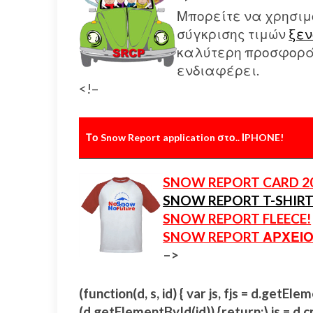
Μπορείτε να χρησιμ
σύγκρισης τιμών
ξεν
καλύτερη προσφορά 
ενδιαφέρει.
<!–
Το Snow Report application στο.. ΙPHONE!
SNOW REPORT CARD 2
SNOW REPORT T-SHIRT
SNOW REPORT FLEECE!
SNOW REPORT ΑΡΧΕΙΟ
–>
(function(d, s, id) { var js, fjs = d.getE
(d.getElementById(id)) {return;} js = d.cr