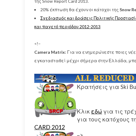
της Snow Report Card 2013.
20% έκπτωση θα έχουν οι κάτοχοι της
Snow Re
Σχεδιασμός και δράσεις Πολιτικής Προστασί
και παγετό περιόδου 2012-2013
<!–
Camera Matrix:
Για να ενημερώνεστε ποιες νέες
εγκατασταθεί μέχρι σήμερα στην Ελλάδα, μπε
Κρατήσεις για Ski B
Κλικ
εδώ
για τις τρ
για τους κατόχους τ
CARD 2012
–>