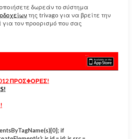
οποιήσετε δωρεάν το σύστημα
οδοχείων
της trivago για να βρείτε την
για τον προορισμό που σας
012 ΠΡΟΣΦΟΡΕΣ!
S!
!
lementsByTagName(s)[0]; if
eateElement(s); js.id = id; js.src =