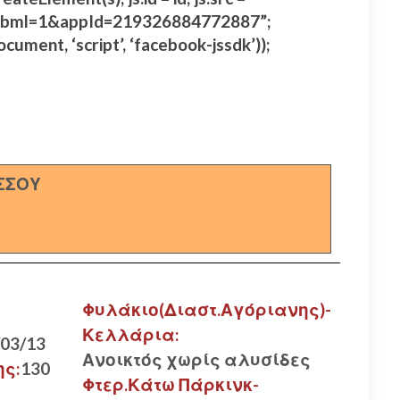
s#xfbml=1&appId=219326884772887”;
ocument, ‘script’, ‘facebook-jssdk’));
ΣΣΟΥ
Φυλάκιο(Διαστ.Αγόριανης)-
Κελλάρια:
/03/13
Ανοικτός χωρίς αλυσίδες
ης:
130
Φτερ.Κάτω Πάρκινκ-