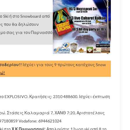
 Ski ή στο Snowboard από
υς που θα δηλώσουν
όμο σας για τον Παρνασσό
ισοδερίου!!
Ισχύει για τους 9 πρώτους κατόχους Snow
δώ!
το EXPLOSIVO. Κρατήσεις: 2310 488600. Ισχύει έκπτωση
ρώ. Στάσεις Καλαμαριά 7, ΧΑΝΘ 7:20, Αριστοτέλους
 6997180859 Vodafone: 6944621024
ki στο
Χ.Κ.Παρνασσού
! Απολαύστε 12ωρο ski από 8 το