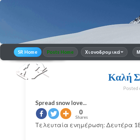
SR Home
Posts Home
Χιονοδρομικά
Μ
30
χρόνια Snow Report
season 2025-26
Καλή Σ
Posted
Spread snow love...
0
Shares
Τελευταία ενημέρωση: Δευτέρα 18