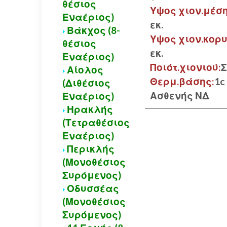
θέσιος
Υψος χιον.μέση
Εναέριος)
εκ.
Βάκχος (8-
Υψος χιον.κορ
θέσιος
εκ.
Εναέριος)
Ποιότ.χιονιού:
Αίολος
Θερμ.βάσης:
1c
(Διθέσιος
Ασθενής ΝΔ
Εναέριος)
Ηρακλής
(Τετραθέσιος
Εναέριος)
Περικλής
(Μονοθέσιος
Συρόμενος)
Οδυσσέας
(Μονοθέσιος
Συρόμενος)