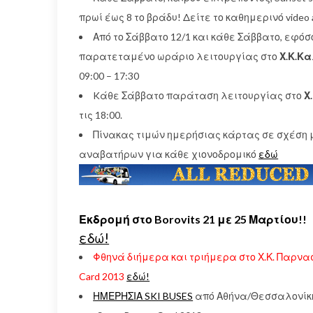
πρωί έως 8 το βράδυ! Δείτε το καθημερινό video
Από το Σάββατο 12/1 και κάθε Σάββατο, εφόσο
παρατεταμένο ωράριο λειτουργίας στο
Χ.Κ.Κ
09:00 – 17:30
Kάθε Σάββατο παράταση λειτουργίας στο
Χ
τις 18:00.
Πίνακας τιμών ημερήσιας κάρτας σε σχέση μ
αναβατήρων για κάθε χιονοδρομικό
εδώ
Εκδρομή στο Borovits 21 με 25 Μαρτίου!!
εδώ!
Φθηνά διήμερα και τριήμερα στο Χ.Κ. Παρνα
Card 2013
εδώ!
ΗΜΕΡΗΣΙΑ SKI BUSES
από Αθήνα/Θεσσαλονίκη 