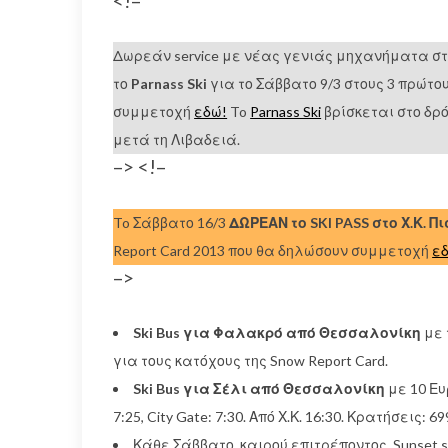
<!–
Δωρεάν service με νέας γενιάς μηχανήματα στο
το
Parnass Ski
για το Σάββατο 9/3 στους 3 πρώτο
συμμετοχή
εδώ!
To
Parnass Ski
βρίσκεται στο δρ
μετά τη Λιβαδειά.
–> <!–
To Σάββατο 16/3
ΔΩΡΕΑΝ το SKI PASS στο Χ.Κ. Π
Report Card 2013 που θα δηλώσουν συμμετοχή
ε
–>
Ski Bus για Φαλακρό από Θεσσαλονίκη
με 
για τους κατόχους της Snow Report Card.
Ski Bus για Σέλι από Θεσσαλονίκη
με 10 Ευ
7:25, City Gate: 7:30. Από Χ.Κ. 16:30. Κρατήσεις:
Κάθε Σάββατο, καιρού επιτρέποντος, Sunset s