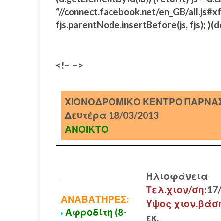
“//connect.facebook.net/en_GB/all.j
fjs.parentNode.insertBefore(js, fjs); }(d
<!– –>
ΧΙΟΝΟΔΡΟΜΙΚΟ ΚΕΝΤΡΟ ΠΑΡΝΑ
Δευτέρα 18/03/2013
ΑΝΟΙΚΤΟ
Ηλιοφάνεια
Τελ.χιον/ση:
17
ΑΝΑΒΑΤΗΡΕΣ:
Υψος χιον.βάσ
Αφροδίτη (8-
εκ.