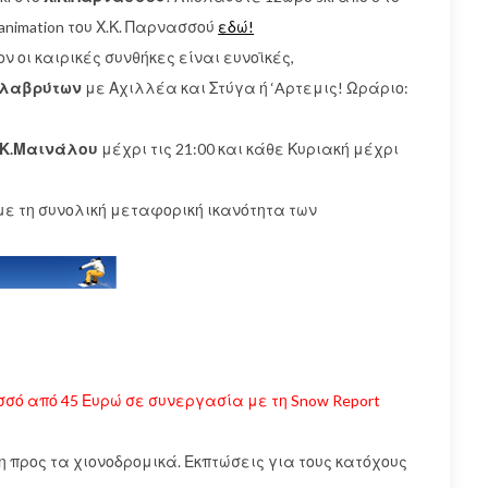
 animation του Χ.Κ. Παρνασσού
εδώ!
ν οι καιρικές συνθήκες είναι ευνοϊκές,
αλαβρύτων
με Αχιλλέα και Στύγα ή ‘Aρτεμις! Ωράριο:
.Κ.Μαινάλου
μέχρι τις 21:00 και κάθε Κυριακή μέχρι
ε τη συνολική μεταφορική ικανότητα των
σσό από 45 Ευρώ σε συνεργασία με τη Snow Report
προς τα χιονοδρομικά. Εκπτώσεις για τους κατόχους