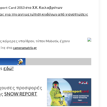
port Card 2013 στο Χ.Κ. Καλαβρύτων
ας για την αντιμετώπιση κινδύνων από χιονοπτώσεις
 κάμερες υπαίθρου, τύπου Mobotix, έχουν
ίτε στο
cameramatrix.gr
us
εδώ!
έχουσες προσφορές
ης
SNOW REPORT