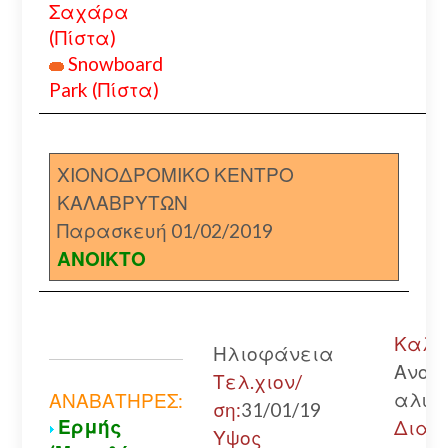
Σαχάρα
(Πίστα)
Snowboard
Park (Πίστα)
ΧΙΟΝΟΔΡΟΜΙΚΟ ΚΕΝΤΡΟ
ΚΑΛΑΒΡΥΤΩΝ
Παρασκευή 01/02/2019
ΑΝΟΙΚΤΟ
Καλάβ
Ηλιοφάνεια
Ανοικ
Τελ.χιον/
αλυσ
ΑΝΑΒΑΤΗΡΕΣ:
ση:
31/01/19
Ερμής
Διακ
Υψος