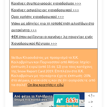
Κανόνες συμπεριφοράς χιονοδρόμου >>>
Κανόνες ασφάλειας χιονοδρομικού >>>
Οροι χρήσης χιονοδρομικού >>>
Video με οδηγίες για τη τοποθέτηση αλυσίδων στο
αυτοκίνητο >>>
ΦΕΚ όπου ορίζονται οι κανόνες λειτουργίας ενός
Χιονοδρομικού Κέντρου >>>
Ski Bus Κλαουδάτος με προορισμό το Χ.Κ.
Καλαβρύτων και Παρνασσού από Αθήνα: Ισχύει
έκπτωση 3 ευρώ (από 15 σε 12) για τους κατόχους
της Snow Report Card 2019. Επιπλέον στο Χ.Κ.
Καλαβρύτων με την κάρτα έχετε έκπτωση -20%
στο ski pass, ενοικιάσεις και σε ότι αγοράσετε από
τα σαλέ!
On line κρατήσεις εδώ
<!–
–>