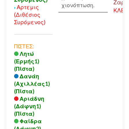
Ζαρού
χιονόπτωση.
Αρτεμις
ΚΛΕΙ
(Διθέσιος
Συρόμενος)
ΠΙΣΤΕΣ:
Λητώ
(Ερμής1)
(Πίστα)
Δανάη
(Αχιλλέας1)
(Πίστα)
Αριάδνη
(Δάφνη1)
(Πίστα)
Φαίδρα
(Δάφνη2)