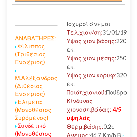
Ισχυροί άνεμοι
Τελ.χιον/ση:
31/01/19
ΑΝΑΒΑΤΗΡΕΣ:
Υψος χιον.βάσης:
220
Φίλιππος
εκ.
(Τριθέσιος
Υψος χιον.μέσης:
250
Εναέριος)
εκ.
Υψος χιον.κορυφ:
320
Μ.Αλέξανδρος
εκ.
(Διθέσιος
Ποιότ.χιονιού:
Πούδρα
Εναέριος)
Κίνδυνος
Ελιμεία
χιονοστιβάδας:
4/5
(Μονοθέσιος
Συρόμενος)
υψηλός
Συνδετικό
Θερμ.βάσης:
0.2c
(Μονοθέσιος
Ανεμος:
46.7 Km/h Β