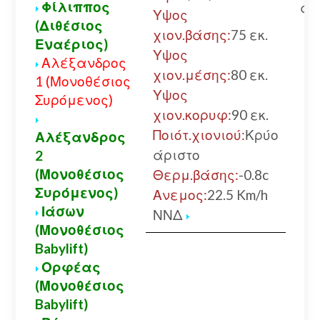
Φίλιππος
αλ
Υψος
(Διθέσιος
χιον.βάσης:
75 εκ.
Εναέριος)
Υψος
Αλέξανδρος
χιον.μέσης:
80 εκ.
1 (Μονοθέσιος
Υψος
Συρόμενος)
χιον.κορυφ:
90 εκ.
Ποιότ.χιονιού:
Κρύο
Αλέξανδρος
άριστο
2
(Μονοθέσιος
Θερμ.βάσης:
-0.8c
Συρόμενος)
Ανεμος:
22.5 Km/h
Ιάσων
ΝΝΔ
(Μονοθέσιος
Babylift)
Ορφέας
(Μονοθέσιος
Babylift)