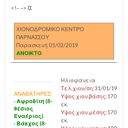
<!– –> ΙΣ
ΧΙΟΝΟΔΡΟΜΙΚΟ ΚΕΝΤΡΟ
ΠΑΡΝΑΣΣΟΥ
Παρασκευή 01/02/2019
ΑΝΟΙΚΤΟ
Ηλιοφάνεια
Τελ.χιον/ση:
31/01/19
ΑΝΑΒΑΤΗΡΕΣ:
Υψος χιον.βάσης:
170
Αφροδίτη (8-
εκ.
θέσιος
Υψος χιον.μέσης:
170
Εναέριος)
εκ.
Βάκχος (8-