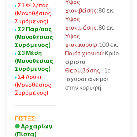
Υψος
Σ1 Φίλ/πος
χιον.βάσης:
80 εκ.
(Μονοθέσιος
Υψος
Συρόμενος)
χιον.μέσης:
80 εκ.
Σ2 Παρ/σος
Υψος
(Μονοθέσιος
χιον.κορυφ:
100 εκ.
Συρόμενος)
Σ3 Μέση
Ποιότ.χιονιού:
Κρύο
(Μονοθέσιος
άριστο
Συρόμενος)
Θερμ.βάσης:
-1c
Σ4 Λούκι
Ισχυροί άνεμοι
(Μονοθέσιος
στην κορυφή
Συρόμενος)
ΠΙΣΤΕΣ:
Αρχαρίων
(Πίστα)