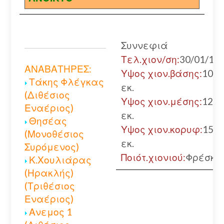
Συννεφιά
Τελ.χιον/ση:
30/01/19
ΑΝΑΒΑΤΗΡΕΣ:
Υψος χιον.βάσης:
100
Τάκης Φλέγκας
εκ.
(Διθέσιος
Υψος χιον.μέσης:
120
Εναέριος)
εκ.
Θησέας
Υψος χιον.κορυφ:
150
(Μονοθέσιος
εκ.
Συρόμενος)
Ποιότ.χιονιού:
Φρέσκο
Κ.Χουλιάρας
(Ηρακλής)
(Τριθέσιος
Εναέριος)
Ανεμος 1