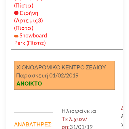
(Πίστα)
Ειρήνη
(Αρτεμις3)
(Πίστα)
Snowboard
Park (Πίστα)
ΧΙΟΝΟΔΡΟΜΙΚΟ ΚΕΝΤΡΟ ΣΕΛΙΟΥ
Παρασκευή 01/02/2019
ΑΝΟΙΚΤΟ
Δρ
Ηλιοφάνεια
Αν
Τελ.χιον/
χω
ΑΝΑΒΑΤΗΡΕΣ:
ση:
31/01/19