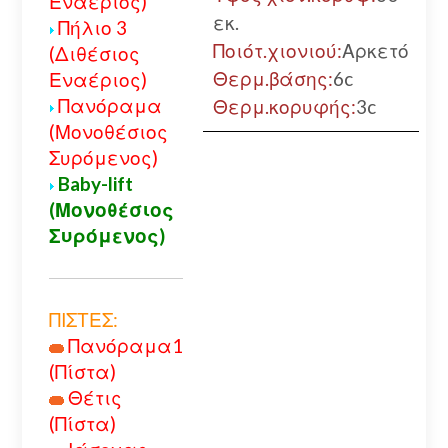
Εναέριος)
εκ.
Πήλιο 3
Ποιότ.χιονιού:
Αρκετό
(Διθέσιος
Θερμ.βάσης:
6c
Εναέριος)
Πανόραμα
Θερμ.κορυφής:
3c
(Μονοθέσιος
Συρόμενος)
Baby-lift
(Μονοθέσιος
Συρόμενος)
ΠΙΣΤΕΣ:
Πανόραμα1
(Πίστα)
Θέτις
(Πίστα)