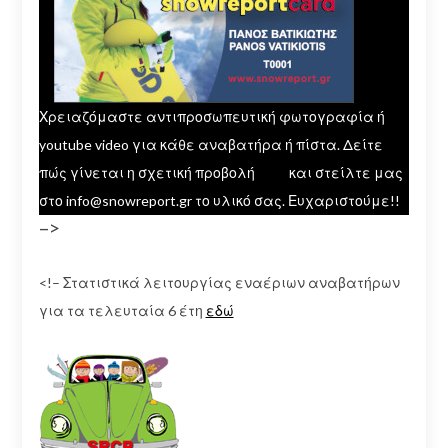
Χρειαζόμαστε αντιπροσωπευτική φωτογραφία ή
youtube video για κάθε αναβατήρα ή πίστα. Δείτε
πώς γίνεται η σχετική προβολή
εδώ
και στείλτε μας
στο info@snowreport.gr το υλικό σας. Ευχαριστούμε!!
–>
<!– Στατιστικά λειτουργίας εναέριων αναβατήρων
για τα τελευταία 6 έτη
εδώ