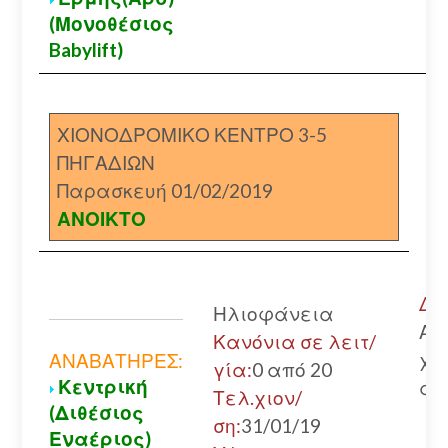
(Μονοθέσιος
Babylift)
ΧΙΟΝΟΔΡΟΜΙΚΟ ΚΕΝΤΡΟ 3-5
ΠΗΓΑΔΙΩΝ
Παρασκευή 01/02/2019
ΑΝΟΙΚΤΟ
Δρ
Ηλιοφάνεια
Αν
Κανόνια σε λειτ/
χω
ΑΝΑΒΑΤΗΡΕΣ:
γία:
0 από 20
Κεντρική
αλ
Τελ.χιον/
(Διθέσιος
ση:
31/01/19
Εναέριος)