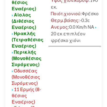
Υψος χιον.κορυφ:
190
θέσιος
εκ.
Εναέριος)
Ποιότ.χιονιού:
Φρέσκο
Αίολος
Θερμ.βάσης:
-0.3c
(Διθέσιος
Ανεμος:
0.0 Km/h ΝΑ
Εναέριος)
Ηρακλής
20 εκ επιπλέον
(Τετραθέσιος
φρέσκο χιόνι
Εναέριος)
Περικλής
(Μονοθέσιος
Συρόμενος)
Οδυσσέας
(Μονοθέσιος
Συρόμενος)
11 Ερμής (8-
θέσιος
Εναέριος)