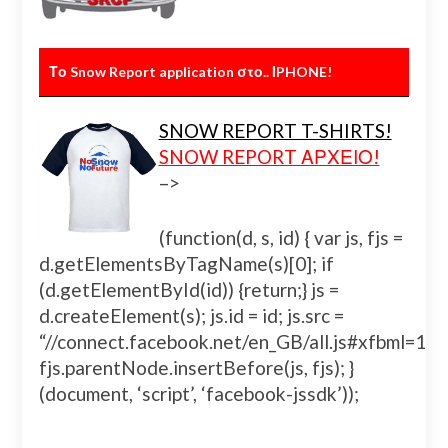
Το Snow Report application στο.. ΙPHONE!
SNOW REPORT T-SHIRTS!
SNOW REPORT ΑΡΧΕΙΟ!
–>
(function(d, s, id) { var js, fjs =
d.getElementsByTagName(s)[0]; if
(d.getElementById(id)) {return;} js =
d.createElement(s); js.id = id; js.src =
“//connect.facebook.net/en_GB/all.js#xfbml=
fjs.parentNode.insertBefore(js, fjs); }
(document, ‘script’, ‘facebook-jssdk’));