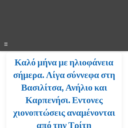
☰
Καλό μήνα με ηλιοφάνεια
σήμερα. Λίγα σύννεφα στη
Βασιλίτσα, Ανήλιο και
Καρπενήσι. Εντονες
χιονοπτώσεις αναμένονται
από την Τρίτη