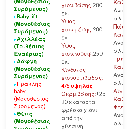
(Μονοθέσιος
Καλά
χιον.βάσης:
200
Συρόμενος)
Ανοικ
εκ.
Baby lift
αλυσ
Υψος
(Μονοθέσιος
Πάτρ
χιον.μέσης:
200
Συρόμενος)
Καλά
εκ.
Αχιλλέας
Ανοικ
Υψος
(Τριθέσιος
αλυσ
χιον.κορυφ:
250
Εναέριος)
Τριπο
Δάφνη
εκ.
Καλά
(Μονοθέσιος
Κίνδυνος
Ανοικ
Συρόμενος)
χιονοστιβάδας:
αλυσ
Ηρακλής
4/5 υψηλός
Αίγιο.
baby
Θερμ.βάσης:
+2c
(Μονοθέσιος
Καλά
20 εκατοστά
Συρόμενος)
Φτερή
φρέσκο χιόνι
Θέτις
Ανοικ
από την
(Μονοθέσιος
αλυσ
χθεσινή
Συρόμενος)