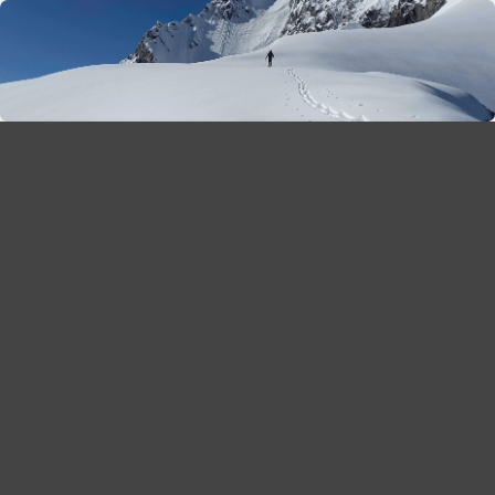
season 2025-26
30
χρόνια Snow Report