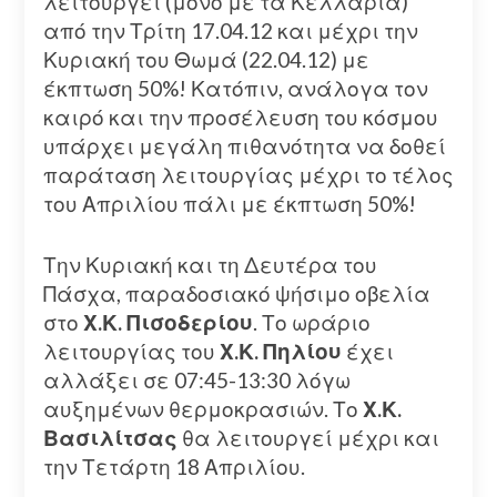
λειτουργεί (μόνο με τα Κελλάρια)
από την Τρίτη 17.04.12 και μέχρι την
Κυριακή του Θωμά (22.04.12) με
έκπτωση 50%! Κατόπιν, ανάλογα τον
καιρό και την προσέλευση του κόσμου
υπάρχει μεγάλη πιθανότητα να δοθεί
παράταση λειτουργίας μέχρι το τέλος
του Απριλίου πάλι με έκπτωση 50%!
Την Κυριακή και τη Δευτέρα του
Πάσχα, παραδοσιακό ψήσιμο οβελία
στο
Χ.Κ. Πισοδερίου
. Το ωράριο
λειτουργίας του
Χ.Κ. Πηλίου
έχει
αλλάξει σε 07:45-13:30 λόγω
αυξημένων θερμοκρασιών. Το
Χ.Κ.
Βασιλίτσας
θα λειτουργεί μέχρι και
την Τετάρτη 18 Απριλίου.