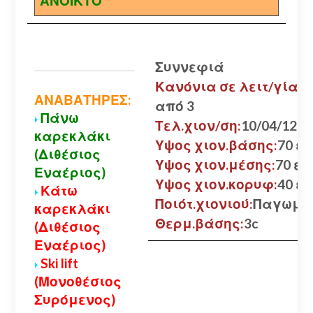
ΑΝΟΙΚΤΟ
Συννεφιά
Κανόνια σε λειτ/γία:
ΑΝΑΒΑΤΗΡΕΣ:
από 3
Πάνω
Τελ.χιον/ση:
10/04/12
καρεκλάκι
Υψος χιον.βάσης:
70 εκ
(Διθέσιος
Υψος χιον.μέσης:
70 εκ.
Εναέριος)
Υψος χιον.κορυφ:
40 εκ
Κάτω
Ποιότ.χιονιού:
Παγωμέ
καρεκλάκι
Θερμ.βάσης:
3c
(Διθέσιος
Εναέριος)
Ski lift
(Μονοθέσιος
Συρόμενος)