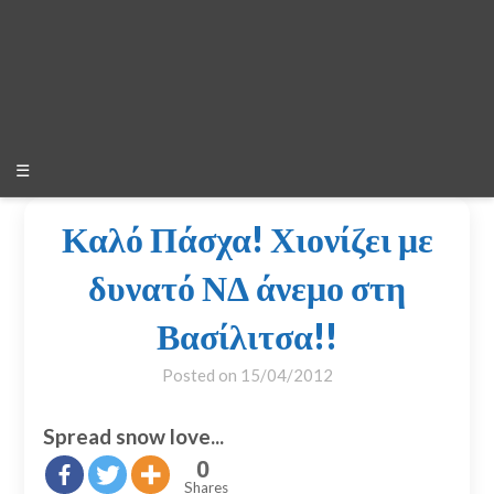
☰
Καλό Πάσχα! Χιονίζει με
δυνατό ΝΔ άνεμο στη
Βασίλιτσα!!
Posted on
15/04/2012
Spread snow love...
0
Shares