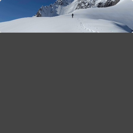
season 2025-26
30
χρόνια Snow Report