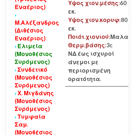
Υψος χιον.μέσης:
60
Εναέριος)
εκ.
Υψος χιον.κορυφ:
80
Μ.Αλέξανδρος
εκ.
(Διθέσιος
Ποιότ.χιονιού:
Μαλακ
Εναέριος)
Θερμ.βάσης:
3c
Ελιμεία
ΝΔ έως ισχυροί
(Μονοθέσιος
Συρόμενος)
άνεμοι με
Συνδετικό
περιορισμένη
(Μονοθέσιος
ορατότητα.
Συρόμενος)
Χ. Μιγδάνης
(Μονοθέσιος
Συρόμενος)
Τυμφαία
Σαμ.
(Μονοθέσιος