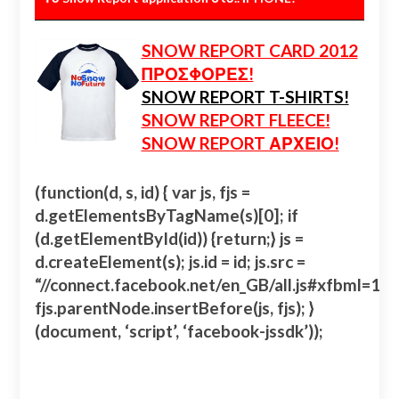
SNOW REPORT CARD 2012
ΠΡΟΣΦΟΡΕΣ!
SNOW REPORT T-SHIRTS!
SNOW REPORT FLEECE!
SNOW REPORT ΑΡΧΕΙΟ!
(function(d, s, id) { var js, fjs =
d.getElementsByTagName(s)[0]; if
(d.getElementById(id)) {return;} js =
d.createElement(s); js.id = id; js.src =
“//connect.facebook.net/en_GB/all.js#xfbml=
fjs.parentNode.insertBefore(js, fjs); }
(document, ‘script’, ‘facebook-jssdk’));