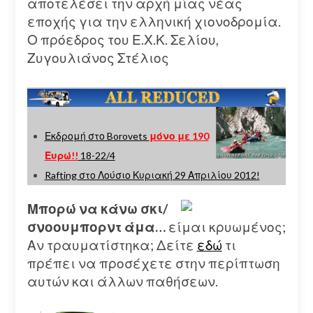
αποτελέσει την αρχή μίας νέας
εποχής για την ελληνική χιονοδρομία.
Ο πρόεδρος του Ε.Χ.Κ. Σελίου,
Ζυγουλιάνος Στέλιος
Εκδρομή στο Borovets
μόνο με 190
Ευρώ!!
18-22/4
Rafting στο Λούσιο Κυριακή 29 Απριλίου 2012!
Μπορώ να κάνω σκι/
σνοουμπορντ άμα…
είμαι κρυωμένος;
Αν τραυματίστηκα; Δείτε
εδώ
τι
πρέπει να προσέχετε στην περίπτωση
αυτών και άλλων παθήσεων.