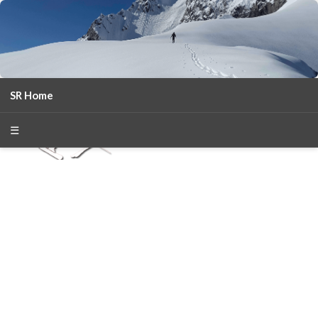
SR Home
season 2025-26
30
χρόνια Snow Report
☰