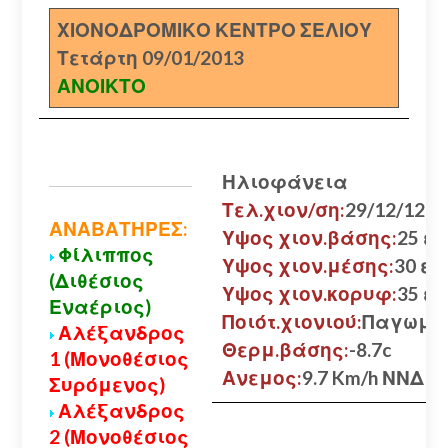
ΧΙΟΝΟΔΡΟΜΙΚΟ ΚΕΝΤΡΟ ΣΕΛΙΟΥ
Τετάρτη 09/01/2013
ΑΝΟΙΚΤΟ
Ηλιοφάνεια
Τελ.χιον/ση:
29/12/12
ΑΝΑΒΑΤΗΡΕΣ:
Υψος χιον.βάσης:
25 εκ
Φίλιππος
Υψος χιον.μέσης:
30 εκ.
(Διθέσιος
Υψος χιον.κορυφ:
35 εκ
Εναέριος)
Ποιότ.χιονιού:
Παγωμέ
Αλέξανδρος
Θερμ.βάσης:
-8.7c
1 (Μονοθέσιος
Ανεμος:
9.7 Km/h ΝΝΔ
Συρόμενος)
Αλέξανδρος
2 (Μονοθέσιος