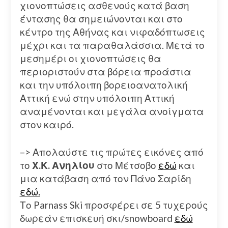
χιονοπτώσεις ασθενούς κατά βαση
έντασης θα σημειώνονται και στο
κέντρο της Αθήνας και νιφαδόπτωσεις
μέχρι και τα παραθαλάσσια. Μετά το
μεσημέρι οι χιονοπτώσεις θα
περιοριστούν στα βόρεια προάστια
και την υπόλοιπη βορειοανατολική
Αττική ενώ στην υπόλοιπη Αττική
αναμένονται και μεγάλα ανοίγματα
στον καιρό.
–> Απολαύστε τις πρώτες εικόνες από
το
Χ.Κ. Ανηλίου
στο Μέτσοβο
εδώ
και
μια κατάβαση από τον Πάνο Σαρίδη
εδώ.
Το Parnass Ski προσφέρει σε 5 τυχερούς
δωρεάν επισκευή σκι/snowboard
εδώ