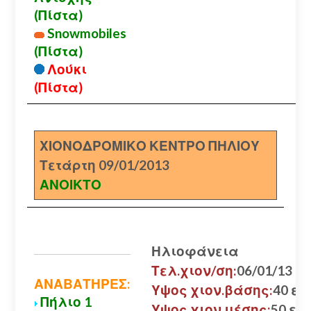
(Πίστα)
Snowmobiles
(Πίστα)
Λούκι
(Πίστα)
ΧΙΟΝΟΔΡΟΜΙΚΟ ΚΕΝΤΡΟ ΠΗΛΙΟΥ
Τετάρτη 09/01/2013
ΑΝΟΙΚΤΟ
Ηλιοφάνεια
Τελ.χιον/ση:
06/01/13
ΑΝΑΒΑΤΗΡΕΣ:
Υψος χιον.βάσης:
40 εκ.
Πήλιο 1
Υψος χιον.μέσης:
50 εκ.