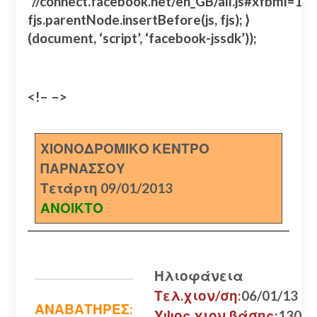
“//connect.facebook.net/en_GB/all.js#xfbml=
fjs.parentNode.insertBefore(js, fjs); }
(document, ‘script’, ‘facebook-jssdk’));
<!– –>
ΧΙΟΝΟΔΡΟΜΙΚΟ ΚΕΝΤΡΟ
ΠΑΡΝΑΣΣΟΥ
Τετάρτη 09/01/2013
ΑΝΟΙΚΤΟ
Ηλιοφάνεια
Τελ.χιον/ση:
06/01/13
ΑΝΑΒΑΤΗΡΕΣ:
Υψος χιον.βάσης:
130