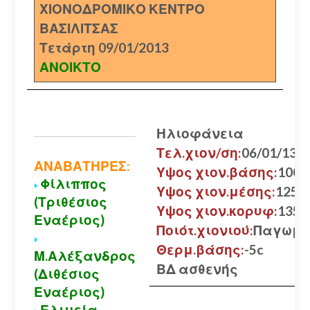
ΧΙΟΝΟΔΡΟΜΙΚΟ ΚΕΝΤΡΟ
ΒΑΣΙΛΙΤΣΑΣ
Τετάρτη 09/01/2013
ΑΝΟΙΚΤΟ
Ηλιοφάνεια
Τελ.χιον/ση:
06/01/13
ΑΝΑΒΑΤΗΡΕΣ:
Υψος χιον.βάσης:
100 ε
Φίλιππος
Υψος χιον.μέσης:
125 ε
(Τριθέσιος
Υψος χιον.κορυφ:
135 ε
Εναέριος)
Ποιότ.χιονιού:
Παγωμέ
Θερμ.βάσης:
-5c
Μ.Αλέξανδρος
ΒΔ ασθενής
(Διθέσιος
Εναέριος)
Ελιμεία