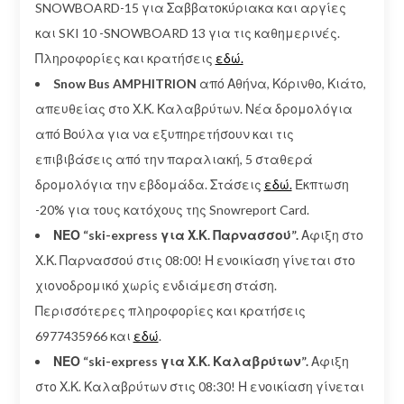
SNOWBOARD-15 για Σαββατοκύριακα και αργίες
και SKI 10 -SNOWBOARD 13 για τις καθημερινές.
Πληροφορίες και κρατήσεις
εδώ.
Snow Bus AMPHITRION
από Αθήνα, Κόρινθο, Κιάτο,
απευθείας στο Χ.Κ. Καλαβρύτων. Νέα δρομολόγια
από Βούλα για να εξυπηρετήσουν και τις
επιβιβάσεις από την παραλιακή, 5 σταθερά
δρομολόγια την εβδομάδα. Στάσεις
εδώ.
Έκπτωση
-20% για τους κατόχους της Snowreport Card.
ΝΕΟ “ski-express για Χ.Κ. Παρνασσού”.
Αφιξη στο
Χ.Κ. Παρνασσού στις 08:00! Η ενοικίαση γίνεται στο
χιονοδρομικό χωρίς ενδιάμεση στάση.
Περισσότερες πληροφορίες και κρατήσεις
6977435966 και
εδώ
.
ΝΕΟ “ski-express για Χ.Κ. Καλαβρύτων”.
Αφιξη
στο Χ.Κ. Καλαβρύτων στις 08:30! Η ενοικίαση γίνεται