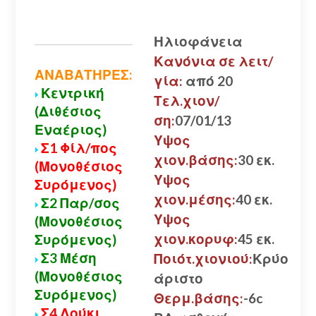
Ηλιοφάνεια
Κανόνια σε λειτ/
ΑΝΑΒΑΤΗΡΕΣ:
γία:
από 20
Κεντρική
Τελ.χιον/
(Διθέσιος
ση:
07/01/13
Εναέριος)
Υψος
Σ1 Φίλ/πος
χιον.βάσης:
30 εκ.
(Μονοθέσιος
Υψος
Συρόμενος)
χιον.μέσης:
40 εκ.
Σ2 Παρ/σος
Υψος
(Μονοθέσιος
χιον.κορυφ:
45 εκ.
Συρόμενος)
Σ3 Μέση
Ποιότ.χιονιού:
Κρύο
(Μονοθέσιος
άριστο
Συρόμενος)
Θερμ.βάσης:
-6c
Σ4 Λούκι