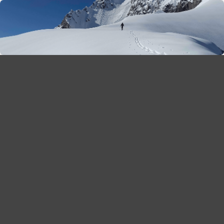
season 2025-26
30
χρόνια Snow Report