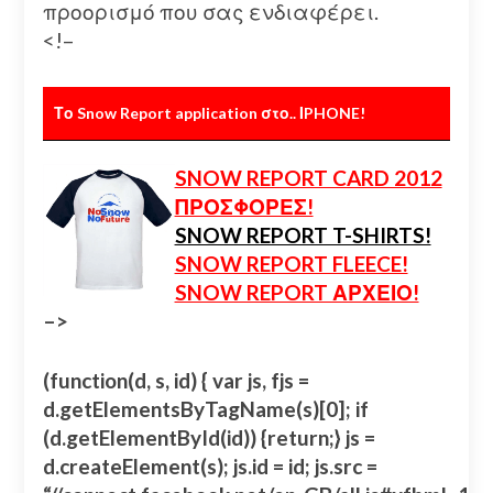
προορισμό που σας ενδιαφέρει.
<!–
Το Snow Report application στο.. ΙPHONE!
SNOW REPORT CARD 2012
ΠΡΟΣΦΟΡΕΣ!
SNOW REPORT T-SHIRTS!
SNOW REPORT FLEECE!
SNOW REPORT ΑΡΧΕΙΟ!
–>
(function(d, s, id) { var js, fjs =
d.getElementsByTagName(s)[0]; if
(d.getElementById(id)) {return;} js =
d.createElement(s); js.id = id; js.src =