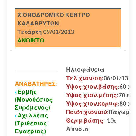
ΧΙΟΝΟΔΡΟΜΙΚΟ ΚΕΝΤΡΟ
ΚΑΛΑΒΡΥΤΩΝ
Τετάρτη 09/01/2013
ΑΝΟΙΚΤΟ
Ηλιοφάνεια
Τελ.χιον/ση:
06/01/13
ΑΝΑΒΑΤΗΡΕΣ:
Υψος χιον.βάσης:
60 εκ.
Ερμής
Υψος χιον.μέσης:
70 εκ.
(Μονοθέσιος
Υψος χιον.κορυφ:
80 εκ.
Συρόμενος)
Ποιότ.χιονιού:
Παγωμέ
Αχιλλέας
Θερμ.βάσης:
-10c
(Τριθέσιος
Απνοια
Εναέριος)