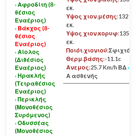
Αφροδίτη (8-
εκ.
θέσιος
Υψος χιον.μέσης:
132
Εναέριος)
εκ.
Βάκχος (8-
Υψος χιον.κορυφ:
135
θέσιος
εκ.
Εναέριος)
Ποιότ.χιονιού:
Σφιχτό
Αίολος
Θερμ.βάσης:
-11.1c
(Διθέσιος
Ανεμος:
25.7 Km/h ΒΔ
Εναέριος)
Ηρακλής
Α ασθενής
(Τετραθέσιος
Εναέριος)
Περικλής
(Μονοθέσιος
Συρόμενος)
Οδυσσέας
(Μονοθέσιος