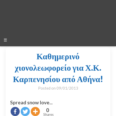
☰
Καθημερινό
χιονολεωφορείο για Χ.Κ.
Καρπενησίου από Αθήνα!
Posted on
09/01/2013
Spread snow love...
0
Shares