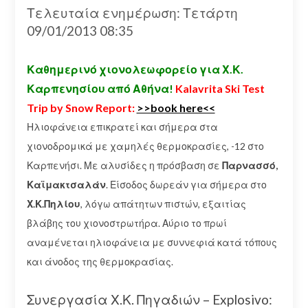
Τελευταία ενημέρωση: Τετάρτη
09/01/2013 08:35
Καθημερινό χιονολεωφορείο για Χ.Κ.
Καρπενησίου από Αθήνα!
Kalavrita Ski Test
Trip by Snow Report:
>>book here<<
Ηλιοφάνεια επικρατεί και σήμερα στα
χιονοδρομικά με χαμηλές θερμοκρασίες, -12 στο
Καρπενήσι. Με αλυσίδες η πρόσβαση σε
Παρνασσό,
Καϊμακτσαλάν
. Είσοδος δωρεάν για σήμερα στο
Χ.Κ.Πηλίου
, λόγω απάτητων πιστών, εξαιτίας
βλάβης του χιονοστρωτήρα. Αύριο το πρωί
αναμένεται ηλιοφάνεια με συννεφιά κατά τόπους
και άνοδος της θερμοκρασίας.
Συνεργασία Χ.Κ. Πηγαδιών – Explosivo: