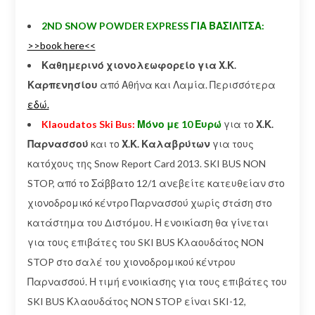
2ND SNOW POWDER EXPRESS ΓΙΑ ΒΑΣΙΛΙΤΣΑ:
>>book here<<
Καθημερινό χιονολεωφορείο για Χ.Κ.
Καρπενησίου
από Αθήνα και Λαμία. Περισσότερα
εδώ.
Klaoudatos Ski Bus:
Μόνο με 10 Ευρώ
για το
Χ.Κ.
Παρνασσού
και το
Χ.Κ. Καλαβρύτων
για τους
κατόχους της Snow Report Card 2013. SKI BUS NON
STOP, από το Σάββατο 12/1 ανεβείτε κατευθείαν στο
χιονοδρομικό κέντρο Παρνασσού χωρίς στάση στο
κατάστημα του Διστόμου. Η ενοικίαση θα γίνεται
για τους επιβάτες του SKI BUS Κλαουδάτος NON
STOP στο σαλέ του χιονοδρομικού κέντρου
Παρνασσού. Η τιμή ενοικίασης για τους επιβάτες του
SKI BUS Κλαουδάτος NON STOP είναι SKI-12,