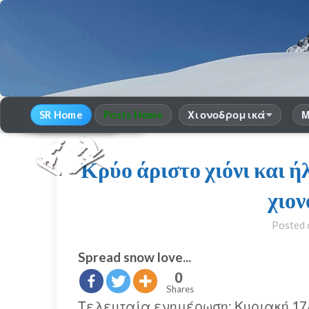
SR Home
Posts Home
Χιονοδρομικά
Μ
30
χρόνια Snow Report
season 2025-26
Κρύο άριστο χιόνι και ή
χιο
Posted
Spread snow love...
0
Shares
Τελευταία ενημέρωση: Κυριακή 17/