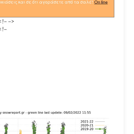
νοικιάσεις και σε ότι αγοράσετε από τα σαλέ!
On line
<!–
–>
<!–