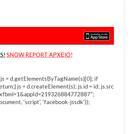
S!
SNOW REPORT ΑΡΧΕΙΟ!
js, fjs = d.getElementsByTagName(s)[0]; if
urn;} js = d.createElement(s); js.id = id; js.src
js#xfbml=1&appId=219326884772887”;
ocument, ‘script’, ‘facebook-jssdk’));