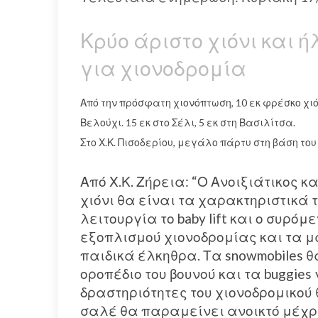
Κρύο άριστο χιόνι και ή
για χιονοδρομία
Από την πρόσφατη χιονόπτωση, 10 εκ φρέσκο χιό
Βελούχι. 15 εκ στο Σέλι, 5 εκ στη Βασιλίτσα.
Στο Χ.Κ. Πισοδερίου, μεγάλο πάρτυ στη βάση του 
Από Χ.Κ. Ζήρεια: “Ο Ανοιξιάτικος κα
χιόνι θα είναι τα χαρακτηριστικά 
λειτουργία το baby lift και ο συρό
εξοπλισμού χιονοδρομίας και τα 
παιδικά έλκηθρα. Τα snowmobiles θ
οροπέδιο του βουνού και τα buggies
δραστηριότητες του χιονοδρομικού θ
σαλέ θα παραμείνει ανοικτό μέχρι 