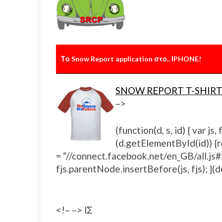
Το Snow Report application στο.. ΙPHONE!
SNOW REPORT T-SHIRT
–>
(function(d, s, id) { var 
(d.getElementById(id)) {ret
= “//connect.facebook.net/en_GB/all.
fjs.parentNode.insertBefore(js, fjs); }(d
<!– –> ΙΣ