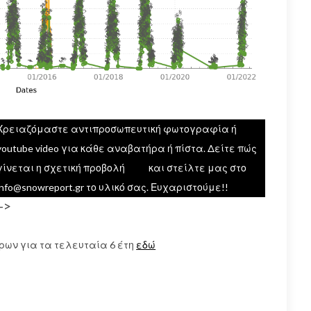
Χρειαζόμαστε αντιπροσωπευτική φωτογραφία ή
youtube video για κάθε αναβατήρα ή πίστα. Δείτε πώς
γίνεται η σχετική προβολή
εδώ
και στείλτε μας στο
info@snowreport.gr το υλικό σας. Ευχαριστούμε!!
–>
ρων για τα τελευταία 6 έτη
εδώ