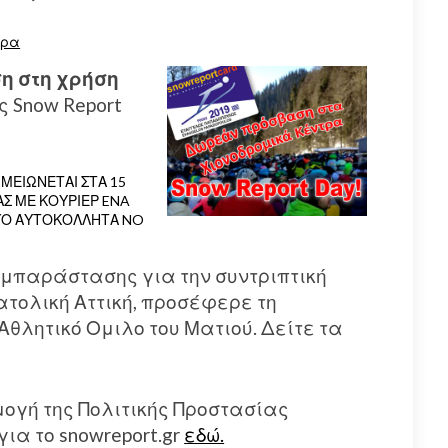
ερα
ση στη χρήση
ς Snow Report
ΜΕΙΩΝΕΤΑΙ ΣΤΑ 15
ΑΣ ΜΕ ΚΟΥΡΙΕΡ ENA
ΔΥΟ ΑΥΤΟΚΟΛΛΗΤΑ NO
υμπαράστασης για την συντριπτική
τολική Αττική, προσέφερε τη
Αθλητικό Ομιλο του Ματιού. Δείτε τα
γή της Πολιτικής Προστασίας
ια το snowreport.gr
εδώ.