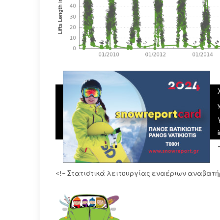
<!– Στατιστικά λειτουργίας εναέριων αναβατή