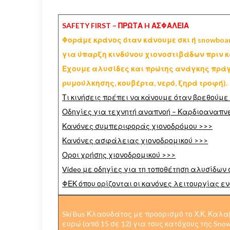
SAFETY FIRST – ΠΡΩΤΑ H ΑΣΦΑΛΕΙΑ
Φοράμε κράνος όταν κάνουμε σκι ή snowboa
για ύπαρξη κινδύνου χιονοστιβάδων πριν κ
Εχουμε αλυσίδες και πρώτης ανάγκης πράγ
ρυμούλκησης, κουβέρτα, νερό, ξηρά τροφή).
Τι κινήσεις πρέπει να κάνουμε όταν βρεθούμε
Οδηγίες για τεχνητή αναπνοή – Καρδιοαναπνε
Κανόνες συμπεριφοράς χιονοδρόμου >>>
Κανόνες ασφάλειας χιονοδρομικού >>>
Οροι χρήσης χιονοδρομικού >>>
Video με οδηγίες για τη τοποθέτηση αλυσίδων 
ΦΕΚ όπου ορίζονται οι κανόνες λειτουργίας ε
Ski Bus Κλαουδάτος με προορισμό το Χ.Κ. Καλ
ευρώ (από 15 σε 12) για τους κατόχους της Sno