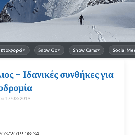
εταφορά
Snow Go
Snow Cams
Social Me
λιος – Ιδανικές συνθήκες για
νοδρομία
 on
17/03/2019
03/2019 08:34