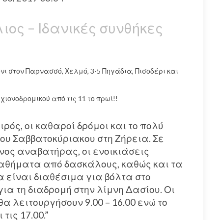
λιος – Ιδανικές συνθήκες
νι στον Παρνασσό, Χελμό, 3-5 Πηγάδια, Πισοδέρι και
χιονοδρομικού από τις 11 το πρωί!!
ιρός, οι καθαροί δρόμοι και το πολύ
του Σαββατοκύριακου στη Ζήρεια. Σε
μενος αναβατήρας, οι ενοικιάσεις
μαθήματα από δασκάλους, καθώς και τα
α είναι διαθέσιμα για βόλτα στο
 για τη διαδρομή στην λίμνη Δασίου. Οι
α λειτουργήσουν 9.00 – 16.00 ενώ το
τις 17.00.”