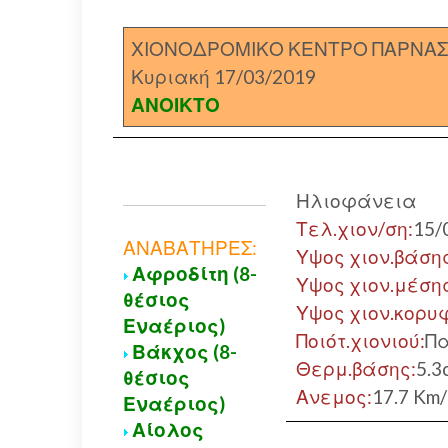
ΧΙΟΝΟΔΡΟΜΙΚΟ ΚΕΝΤΡΟ ΠΑΡΝΑ
Κυριακή 17/03/2019
ΑΝΟΙΚΤΟ
Ηλιοφάνεια
Τελ.χιον/ση:
15/
ΑΝΑΒΑΤΗΡΕΣ:
Υψος χιον.βάση
Αφροδίτη (8-
Υψος χιον.μέση
θέσιος
Υψος χιον.κορυ
Εναέριος)
Ποιότ.χιονιού:
Π
Βάκχος (8-
Θερμ.βάσης:
5.3
θέσιος
Ανεμος:
17.7 Km
Εναέριος)
Αίολος