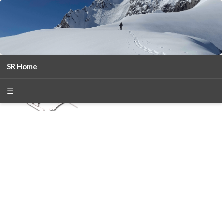
SR Home
season 2025-26
30
χρόνια Snow Report
☰