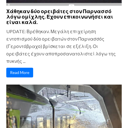
Χάθηκαν δύο ορειβάτες στον Παρνασσό
λόγω ομίχλης. Εχουν επικοινωνήσει και
είναι καλά.
UPDATE: Βρέθηκαν. Μεγάλη επιχείρηση
εντοπισμού δύο ορειβατών στον Παρνασσός
(Γεροντόβραχο) βρίσκεται σε εξέλιξη. Οι
ορειβάτες έχουν αποπροσανατολιστεί λόγω της
πυκνής ...
Read More