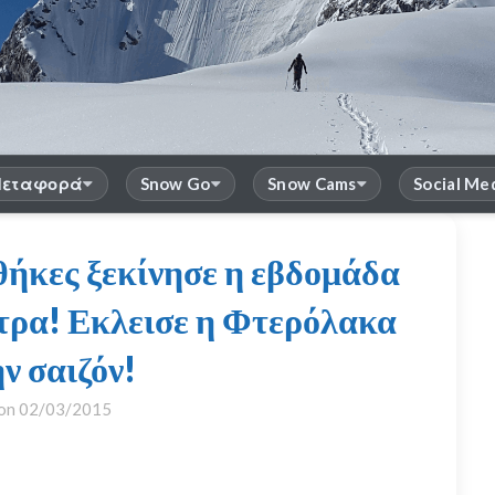
εταφορά
Snow Go
Snow Cams
Social Me
θήκες ξεκίνησε η εβδομάδα
τρα! Εκλεισε η Φτερόλακα
ην σαιζόν!
 on
02/03/2015