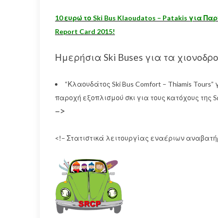
10 ευρώ το Ski Bus Klaoudatos – Patakis για
Report Card 2015!
Ημερήσια Ski Buses για τα χιονοδρ
“Κλαουδάτος Ski Bus Comfort – Thiamis Tour
παροχή εξοπλισμού σκι για τους κατόχους της S
–>
<!– Στατιστικά λειτουργίας εναέριων αναβατή