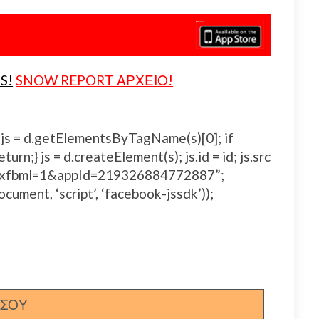
S!
SNOW REPORT ΑΡΧΕΙΟ!
js, fjs = d.getElementsByTagName(s)[0]; if
urn;} js = d.createElement(s); js.id = id; js.src
js#xfbml=1&appId=219326884772887”;
ocument, ‘script’, ‘facebook-jssdk’));
ΣΣΟΥ