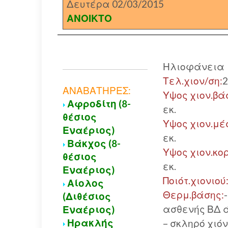
Δευτέρα 02/03/2015
ΑΝΟΙΚΤΟ
Ηλιοφάνεια
Τελ.χιον/ση:
2
ΑΝΑΒΑΤΗΡΕΣ:
Υψος χιον.βά
Αφροδίτη (8-
εκ.
θέσιος
Υψος χιον.μέ
Εναέριος)
εκ.
Βάκχος (8-
Υψος χιον.κο
θέσιος
εκ.
Εναέριος)
Ποιότ.χιονιού
Αίολος
Θερμ.βάσης:
(Διθέσιος
ασθενής ΒΔ 
Εναέριος)
Ηρακλής
– σκληρό χιόν