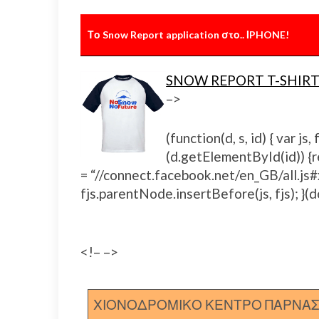
Το Snow Report application στο.. ΙPHONE!
SNOW REPORT T-SHIRT
–>
(function(d, s, id) { var 
(d.getElementById(id)) {ret
= “//connect.facebook.net/en_GB/all.
fjs.parentNode.insertBefore(js, fjs); }(d
<!– –>
ΧΙΟΝΟΔΡΟΜΙΚΟ ΚΕΝΤΡΟ ΠΑΡΝΑ