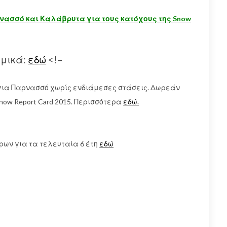
 Παρνασσό και Καλάβρυτα για τους κατόχους της Snow
ομικά:
εδώ
<!–
s” για Παρνασσό χωρίς ενδιάμεσες στάσεις. Δωρεάν
now Report Card 2015. Περισσότερα
εδώ.
ρων για τα τελευταία 6 έτη
εδώ