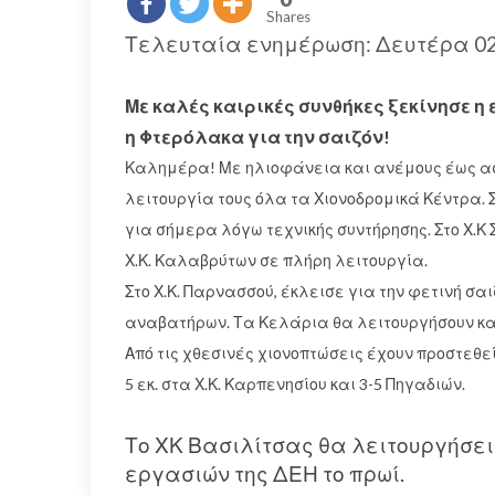
Shares
Τελευταία ενημέρωση: Δευτέρα 02
Με καλές καιρικές συνθήκες ξεκίνησε η
η Φτερόλακα για την σαιζόν!
Καλημέρα! Με ηλιοφάνεια και ανέμους έως ασ
λειτουργία τους όλα τα Χιονοδρομικά Κέντρα. 
για σήμερα λόγω τεχνικής συντήρησης. Στο Χ.Κ 
Χ.Κ. Καλαβρύτων σε πλήρη λειτουργία.
Στο Χ.Κ. Παρνασσού, έκλεισε για την φετινή 
αναβατήρων. Τα Κελάρια θα λειτουργήσουν κανο
Από τις χθεσινές χιονοπτώσεις έχουν προστεθεί 
5 εκ. στα Χ.Κ. Καρπενησίου και 3-5 Πηγαδιών.
Το ΧΚ Βασιλίτσας θα λειτουργήσει 
εργασιών της ΔΕΗ το πρωί.