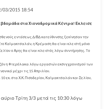
/03/2015 18:54
 εβδομάδα στα Χιονοδρομικά Κέντρα! Εκλεισε
θενούς εντάσεως Δ/ΒΔ κατεύθυνσης ξεκίνησαν την
Στο Καϊμακτσαλάν, η Κρέμαση θα είναι κλειστή μόνο
Σελίου ο Αρης θα είναι κλειστός λόγω συντήρησης. Tο
σαιζόν η Φτερόλακα λόγω εργασιών εκσυγχρονισμού των
νικά μέχρι τις 15 Απριλίου.
10 εκ. στα Χ.Κ. Πισοδερίου, Καϊμακτσαλάν και Σελίου,
αύριο Τρίτη 3/3 μετά τις 10:30 λόγω