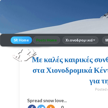
SR Home
Posts Home
Χιονοδρομικά
Μ
30
χρόνια Snow Report
season 2025-26
Με καλές καιρικές συν
στα Χιονοδρομικά Κέν
για τ
Posted
Spread snow love...
0