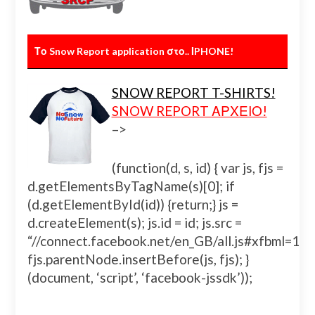
Το Snow Report application στο.. ΙPHONE!
SNOW REPORT T-SHIRTS!
SNOW REPORT ΑΡΧΕΙΟ!
–>
(function(d, s, id) { var js, fjs =
d.getElementsByTagName(s)[0]; if
(d.getElementById(id)) {return;} js =
d.createElement(s); js.id = id; js.src =
“//connect.facebook.net/en_GB/all.js#xfbml=
fjs.parentNode.insertBefore(js, fjs); }
(document, ‘script’, ‘facebook-jssdk’));