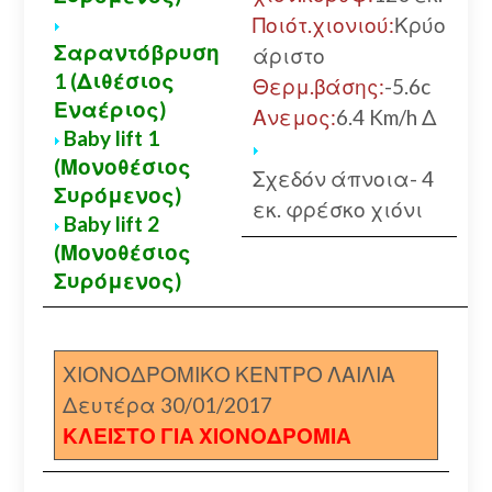
Ποιότ.χιονιού:
Κρύο
Σαραντόβρυση
άριστο
1 (Διθέσιος
Θερμ.βάσης:
-5.6c
Εναέριος)
Ανεμος:
6.4 Km/h Δ
Baby lift 1
(Μονοθέσιος
Σχεδόν άπνοια- 4
Συρόμενος)
εκ. φρέσκο χιόνι
Baby lift 2
(Μονοθέσιος
Συρόμενος)
ΧΙΟΝΟΔΡΟΜΙΚΟ ΚΕΝΤΡΟ ΛΑΙΛΙΑ
Δευτέρα 30/01/2017
ΚΛΕΙΣΤΟ ΓΙΑ ΧΙΟΝΟΔΡΟΜΙΑ