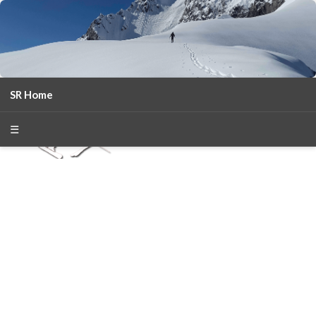
SR Home
season 2025-26
30
χρόνια Snow Report
☰