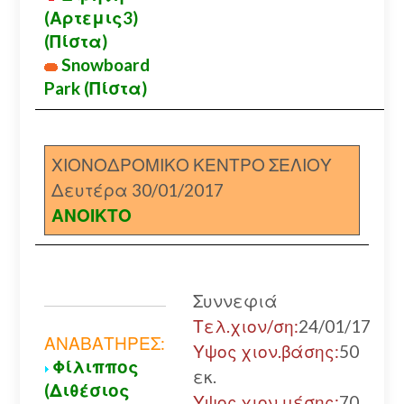
(Αρτεμις3)
(Πίστα)
Snowboard
Park (Πίστα)
ΧΙΟΝΟΔΡΟΜΙΚΟ ΚΕΝΤΡΟ ΣΕΛΙΟΥ
Δευτέρα 30/01/2017
ΑΝΟΙΚΤΟ
Συννεφιά
Τελ.χιον/ση:
24/01/17
ΑΝΑΒΑΤΗΡΕΣ:
Υψος χιον.βάσης:
50
Φίλιππος
εκ.
(Διθέσιος
Υψος χιον.μέσης:
70