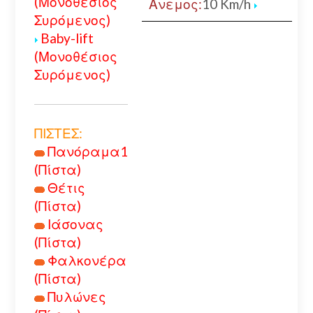
(Μονοθέσιος
Ανεμος:
10 Km/h
Συρόμενος)
Baby-lift
(Μονοθέσιος
Συρόμενος)
ΠΙΣΤΕΣ:
Πανόραμα1
(Πίστα)
Θέτις
(Πίστα)
Ιάσονας
(Πίστα)
Φαλκονέρα
(Πίστα)
Πυλώνες