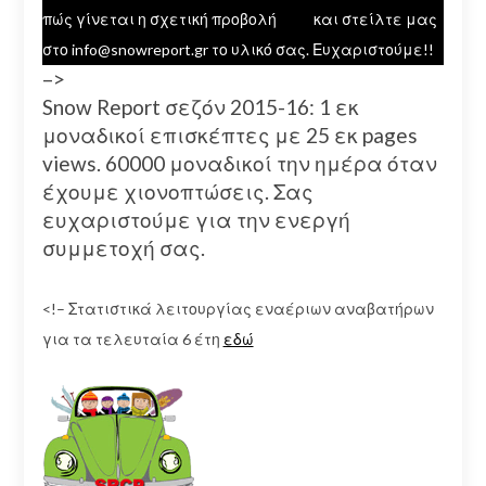
πώς γίνεται η σχετική προβολή
εδώ
και στείλτε μας
στο info@snowreport.gr το υλικό σας. Ευχαριστούμε!!
–>
Snow Report σεζόν 2015-16: 1 εκ
μοναδικοί επισκέπτες με 25 εκ pages
views. 60000 μοναδικοί την ημέρα όταν
έχουμε χιονοπτώσεις. Σας
ευχαριστούμε για την ενεργή
συμμετοχή σας.
<!– Στατιστικά λειτουργίας εναέριων αναβατήρων
για τα τελευταία 6 έτη
εδώ