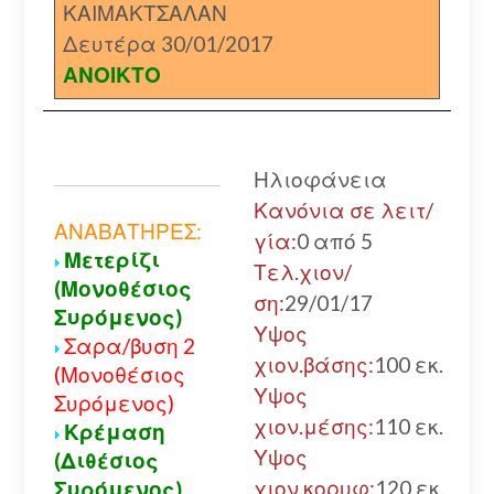
ΚΑΙΜΑΚΤΣΑΛΑΝ
Δευτέρα 30/01/2017
ΑΝΟΙΚΤΟ
Α
Ηλιοφάνεια
Α
Κανόνια σε λειτ/
Α
ΑΝΑΒΑΤΗΡΕΣ:
γία:
0 από 5
Μετερίζι
χ
Τελ.χιον/
(Μονοθέσιος
α
ση:
29/01/17
Συρόμενος)
Κ
Υψος
Σαρα/βυση 2
Α
χιον.βάσης:
100 εκ.
(Μονοθέσιος
Υψος
Συρόμενος)
Α
χιον.μέσης:
110 εκ.
Κρέμαση
Υψος
(Διθέσιος
χιον.κορυφ:
120 εκ.
Συρόμενος)