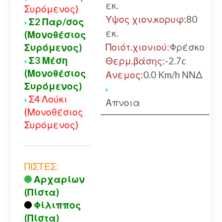
εκ.
Συρόμενος)
Υψος χιον.κορυφ:
80
Σ2 Παρ/σος
εκ.
(Μονοθέσιος
Ποιότ.χιονιού:
Φρέσκο
Συρόμενος)
Σ3 Μέση
Θερμ.βάσης:
-2.7c
(Μονοθέσιος
Ανεμος:
0.0 Km/h ΝΝΔ
Συρόμενος)
Σ4 Λούκι
Απνοια
(Μονοθέσιος
Συρόμενος)
ΠΙΣΤΕΣ:
Αρχαρίων
(Πίστα)
Φίλιππος
(Πίστα)