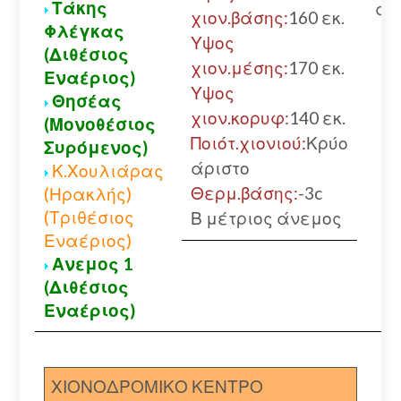
Τάκης
αλ
χιον.βάσης:
160 εκ.
Φλέγκας
Υψος
(Διθέσιος
χιον.μέσης:
170 εκ.
Εναέριος)
Υψος
Θησέας
χιον.κορυφ:
140 εκ.
(Μονοθέσιος
Ποιότ.χιονιού:
Κρύο
Συρόμενος)
άριστο
Κ.Χουλιάρας
Θερμ.βάσης:
-3c
(Ηρακλής)
(Τριθέσιος
Β μέτριος άνεμος
Εναέριος)
Ανεμος 1
(Διθέσιος
Εναέριος)
ΧΙΟΝΟΔΡΟΜΙΚΟ ΚΕΝΤΡΟ