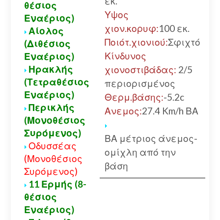
εκ.
θέσιος
Α
Υψος
Εναέριος)
χιον.κορυφ:
100 εκ.
Αίολος
Ποιότ.χιονιού:
Σφιχτό
(Διθέσιος
Α
Κίνδυνος
Εναέριος)
Π
Ηρακλής
χιονοστιβάδας:
2/5
Α
(Τετραθέσιος
περιορισμένος
Εναέριος)
Θερμ.βάσης:
-5.2c
Περικλής
Ανεμος:
27.4 Km/h ΒΑ
(Μονοθέσιος
Συρόμενος)
ΒΑ μέτριος άνεμος-
Οδυσσέας
ομίχλη από την
(Μονοθέσιος
βάση
Συρόμενος)
11 Ερμής (8-
θέσιος
Εναέριος)