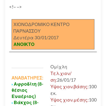
<!– –>
ΧΙΟΝΟΔΡΟΜΙΚΟ ΚΕΝΤΡΟ
ΠΑΡΝΑΣΣΟΥ
Δευτέρα 30/01/2017
ΑΝΟΙΚΤΟ
Ομίχλη
Τελ.χιον/
Α
ΑΝΑΒΑΤΗΡΕΣ:
ση:
26/01/17
Αφροδίτη (8-
Υψος χιον.βάσης:
100
θέσιος
εκ.
Εναέριος)
Α
Υψος χιον.μέσης:
100
Βάκχος (8-
Α