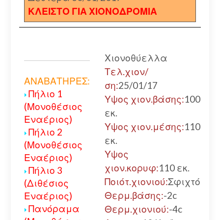
ΚΛΕΙΣΤΟ ΓΙΑ ΧΙΟΝΟΔΡΟΜΙΑ
Χιονοθύελλα
Α
Τελ.χιον/
ΑΝΑΒΑΤΗΡΕΣ:
ση:
25/01/17
Πήλιο 1
Υψος χιον.βάσης:
100
(Μονοθέσιος
εκ.
Εναέριος)
Υψος χιον.μέσης:
110
Πήλιο 2
εκ.
(Μονοθέσιος
Υψος
Εναέριος)
χιον.κορυφ:
110 εκ.
Πήλιο 3
Ποιότ.χιονιού:
Σφιχτό
(Διθέσιος
Θερμ.βάσης:
-2c
Εναέριος)
Πανόραμα
Θερμ.χιονιού:
-4c