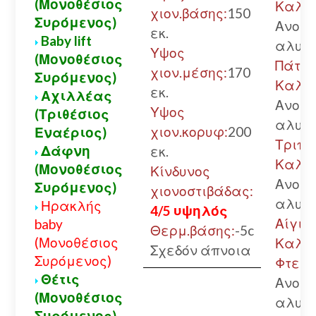
(Μονοθέσιος
Καλάβ
χιον.βάσης:
150
Συρόμενος)
Ανοικ
εκ.
Baby lift
αλυσί
Υψος
(Μονοθέσιος
Πάτρα
χιον.μέσης:
170
Συρόμενος)
Καλά
εκ.
Αχιλλέας
Ανοικ
Υψος
(Τριθέσιος
αλυσί
χιον.κορυφ:
200
Εναέριος)
Τριπο
Δάφνη
εκ.
Καλά
(Μονοθέσιος
Κίνδυνος
Ανοικ
Συρόμενος)
χιονοστιβάδας:
αλυσί
Ηρακλής
4/5 υψηλός
Αίγιο.
baby
Θερμ.βάσης:
-5c
(Μονοθέσιος
Καλά
Σχεδόν άπνοια
Συρόμενος)
Φτερή
Θέτις
Ανοικ
(Μονοθέσιος
αλυσί
Συρόμενος)