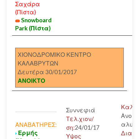
Σαχάρα
(Πίστα)
Snowboard
Park (Πίστα)
ΧΙΟΝΟΔΡΟΜΙΚΟ ΚΕΝΤΡΟ
ΚΑΛΑΒΡΥΤΩΝ
Δευτέρα 30/01/2017
ΑΝΟΙΚΤΟ
Καλάβ
Συννεφιά
Ανοικ
Τελ.χιον/
αλυσί
ΑΝΑΒΑΤΗΡΕΣ:
ση:
24/01/17
Ερμής
Διακο
Υψος