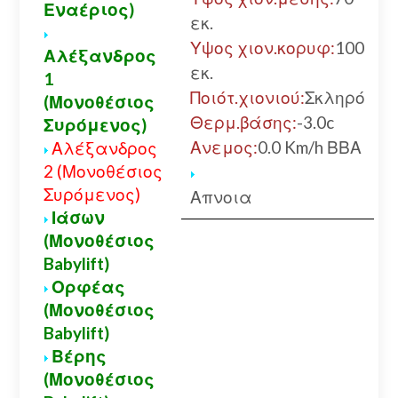
Εναέριος)
εκ.
Υψος χιον.κορυφ:
100
Αλέξανδρος
εκ.
1
Ποιότ.χιονιού:
Σκληρό
(Μονοθέσιος
Θερμ.βάσης:
-3.0c
Συρόμενος)
Ανεμος:
0.0 Km/h ΒΒΑ
Αλέξανδρος
2 (Μονοθέσιος
Συρόμενος)
Απνοια
Ιάσων
(Μονοθέσιος
Babylift)
Ορφέας
(Μονοθέσιος
Babylift)
Βέρης
(Μονοθέσιος