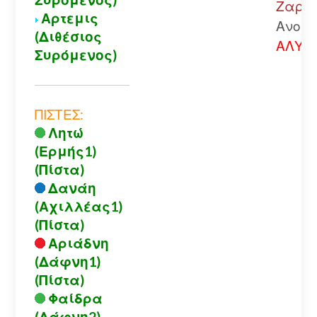
Ζαρού
Αρτεμις
Ανοικ
(Διθέσιος
ΑΛΥΣΙ
Συρόμενος)
ΠΙΣΤΕΣ:
Λητώ
(Ερμής1)
(Πίστα)
Δανάη
(Αχιλλέας1)
(Πίστα)
Αριάδνη
(Δάφνη1)
(Πίστα)
Φαίδρα
(Δάφνη2)