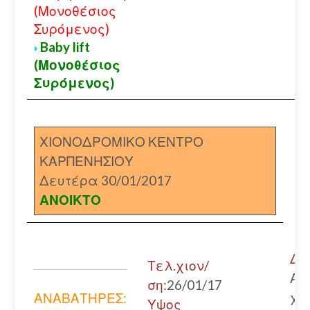
(Μονοθέσιος
Συρόμενος)
Baby lift
(Μονοθέσιος
Συρόμενος)
ΧΙΟΝΟΔΡΟΜΙΚΟ ΚΕΝΤΡΟ
ΚΑΡΠΕΝΗΣΙΟΥ
Δευτέρα 30/01/2017
ΑΝΟΙΚΤΟ
Δρ
Τελ.χιον/
Αν
ση:
26/01/17
χω
ΑΝΑΒΑΤΗΡΕΣ:
Υψος