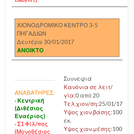
ΧΙΟΝΟΔΡΟΜΙΚΟ ΚΕΝΤΡΟ 3-5
ΠΗΓΑΔΙΩΝ
Δευτέρα 30/01/2017
ΑΝΟΙΚΤΟ
Συννεφιά
Κανόνια σε λειτ/
ΑΝΑΒΑΤΗΡΕΣ:
γία:
0 από 20
Κεντρική
Τελ.χιον/ση:
25/01/17
(Διθέσιος
Υψος χιον.βάσης:
100
Εναέριος)
εκ.
Σ1 Φίλ/πος
Υψος χιον.μέσης:
100
(Μονοθέσιος