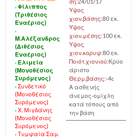
ση:
24/01/17
Φίλιππος
α
Υψος
(Τριθέσιος
χιον.βάσης:
80 εκ.
Εναέριος)
Υψος
χιον.μέσης:
100 εκ.
Μ.Αλέξανδρος
Υψος
(Διθέσιος
χιον.κορυφ:
80 εκ.
Εναέριος)
Ποιότ.χιονιού:
Κρύο
Ελιμεία
άριστο
(Μονοθέσιος
Συρόμενος)
Θερμ.βάσης:
-4c
Συνδετικό
Α ασθενής
(Μονοθέσιος
άνεμος-ομίχλη
Συρόμενος)
κατά τόπους από
Χ. Μιγδάνης
την βάση
(Μονοθέσιος
Συρόμενος)
Τυμφαία Σαμ.