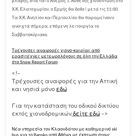
βλάβης, δίνεται ο Ανεμος 1. Ασθενής χιονόπτωση στο
Χ.Κ. Ελατοχωρίου, ο Ερμής θα δοθεί μετά τις 11:00.
Τα Χ.Κ. Ανηλίου και Περτουλίου θα παραμείνουν
ανοιχτά σήμερα, επόμενη λειτουργία το
Σαββατοκύριακο.
Τρέχουσες αναφορές χιονο-καιρίας από
ερασιτέχνες μετεωρολόγους σε όλη την Ελλάδα
στο Snow Report Forum
<!–
Τρέχουσες αναφορές για την Αττική
και νησιά μόνο
εδώ
Για την κατάσταση του οδικού δικτύου
εκτός χιονοδρομικών
δείτε εδώ
–>
Νέα υπηρεσία του Κλαουδάτου με καθημερινό ski
bus για το Bansko από Αθήνα με έκπτωση στους