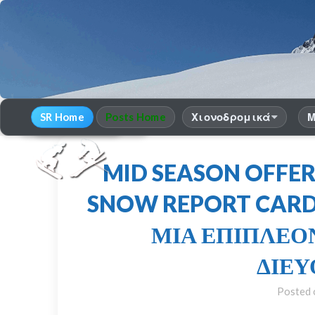
SR Home
Posts Home
Χιονοδρομικά
Μ
30
χρόνια Snow Report
season 2025-26
MID SEASON OFFER
SNOW REPORT CARD
ΜΙΑ ΕΠΙΠΛΕΟΝ
ΔΙΕΥ
Posted