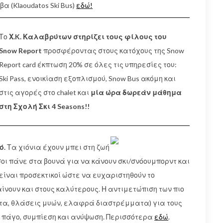
 (Klaoudatos Ski Bus)
εδώ!
Το
Χ.K. Καλαβρύτων στηρίζει τους φίλους του
Snow Report
προσφέροντας στους κατόχους της Snow
Report card έκπτωση 20% σε όλες τις υπηρεσίες του:
Ski Pass, ενοικίαση εξοπλισμού, Snow Bus ακόμη και
στις αγορές στο chalet και
μία ώρα δωρεάν μάθημα
στη Σχολή Σκι 4 Seasons!!
ό.
Τα χιόνια έχουν μπει στη ζωή
οι πάνε στα βουνά για να κάνουν σκι/σνόουμπορντ και
ίναι προσεκτικοί ώστε να ευχαριστηθούν το
ίνουν και στους καλύτερους. Η αντιμετώπιση των πιο
, θλάσεις μυών, ελαφρά διαστρέμματα) για τους
, πάγο, συμπίεση και ανύψωση. Περισσότερα
εδώ
.