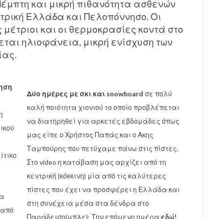
 Πέμπτη και μικρή πιθανότητα ασθενών
ντρική Ελλάδα και Πελοπόννησο. Οι
μέτριοι και οι θερμοκρασίες κοντά στο
ται ηλιοφάνεια, μικρή ενίσχυση των
ίας.
ηση
Δύο ημέρες με σκι και snowboard
σε πολύ
καλή ποιότητα χιονιού το οποίο προβλέπεται
η
να διατηρηθεί για αρκετές εβδομάδες όπως
ικού
μας είπε ο Χρήστος Παπάς και ο Ακης
Ταμπούρης που πετύχαμε πάνω στις πίστες.
ίτικο
Στο video η κατάβαση μας αρχίζει από τη
κεντρική (κόκκινη) μία από τις καλύτερες
πίστες που έχει να προσφέρει η Ελλάδα και
ία
στη συνέχεια μέσα στα δένδρα στο
 από
Παράδεισο(μπλε): Την επόμενη ημέρα
εδώ!