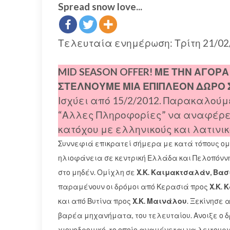
Spread snow love...
Τελευταία ενημέρωση: Τρίτη 21/02
MID SEASON OFFER! ΜΕ ΤΗΝ ΑΓΟΡΑ
ΣΤΕΛΝΟΥΜΕ ΜΙΑ ΕΠΙΠΛΕΟΝ ΔΩΡΟ Σ
Ισχύει από 15/2/2012. Παρακαλούμ
“Αλλες Πληροφορίες” να αναφέρετ
κατόχου με ελληνικούς και λατιν
Συννεφιά επικρατεί σήμερα με κατά τόπους ομί
ηλιοφάνεια σε κεντρική Ελλάδα και Πελοπόννη
στο μηδέν. Ομίχλη σε
Χ.Κ. Καιμακτσαλάν, Βα
παραμένουν οι δρόμοι από Κερασιά προς
Χ.Κ.
και από Βυτίνα προς
Χ.Κ. Μαινάλου
. Ξεκίνησε 
βαρέα μηχανήματα, του τελευταίου. Ανοιξε ο 
χιονοδρομικό, το οποίο αναμένεται να λειτουργ