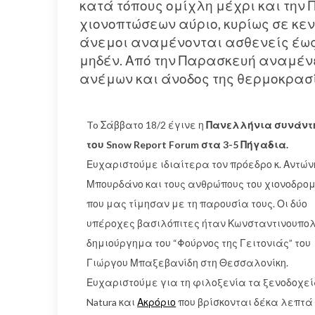
κατά τόπους ομίχλη μέχρι και την
χιονοπτώσεων αύριο, κυρίως σε κε
άνεμοι αναμένονται ασθενείς έως 
μηδέν. Από την Παρασκευή αναμένε
ανέμων και άνοδος της θερμοκρασ
To Σάββατο 18/2 έγινε η
Πανελλήνια συνάντ
του Snow Report Forum στα 3-5 Πήγαδια.
Ευχαριστούμε ιδιαίτερα τον πρόεδρο κ. Αντών
Μπουρδάνο και τους ανθρώπους του χιονοδρομ
που μας τίμησαν με τη παρουσία τους. Οι δύο
υπέροχες βασιλόπιτες ήταν Κωνσταντινουπολ
δημιούργημα του “Φούρνος της Γειτονιάς” του
Γιώργου Μπαξεβανίδη στη Θεσσαλονίκη.
Ευχαριστούμε για τη φιλοξενία τα ξενοδοχε
Natura και
Ακρόριο
που βρίσκονται δέκα λεπτά