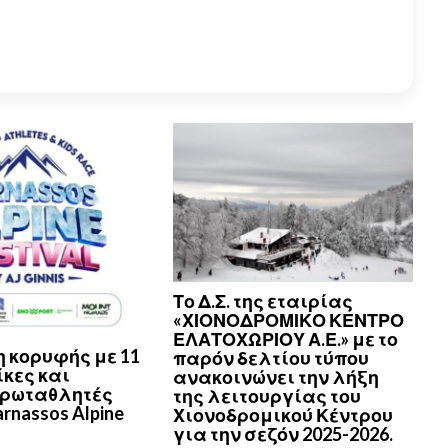
Το Δ.Σ. της εταιρίας
«ΧΙΟΝΟΔΡΟΜΙΚΟ ΚΕΝΤΡΟ
ΕΛΑΤΟΧΩΡΙΟΥ Α.Ε.» με το
 κορυφής με 11
παρόν δελτίου τύπου
κες και
ανακοινώνει την λήξη
πρωταθλητές
της λειτουργίας του
arnassos Alpine
Χιονοδρομικού Κέντρου
για την σεζόν 2025-2026.