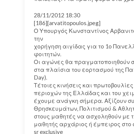
28/11/2012 18:30
[186][arvatitopoulos.jpeg]
Ο Υπουργός Κωνσταντίνος Αρβανιτό
την
χορήγηση αιγίδας για το 1ο Πανε
φοιτητών.
Οι αγώνες θα πραγματοποιηθούν στο
στα πλαίσια του εορτασμού της Παγ
Day).
Τέτοιες κινήσεις και πρωτοβουλίες
περιοχών της Ελλάδας και του χειμ
έχουμε ανάγκη σήμερα. Αξίζουν σ
Θρησκευμάτων, Πολιτισμού & Αθλητι
στους μαθητές να ασχοληθούν με τ
μαθητής αρχάριος ή έμπειρος στο 
sr exclusive