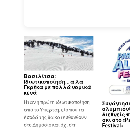
Βασιλίτσα:
Ιδιωτικοποίηση… α λα
Γκρέκα με πολλά νομικά
κενά
Ηταν η πρώτη ιδιωτικοποίηση
Συνάντηση
ολυμπιονί
από το Υπερταμείο που τα
διεθνείς 
έσοδά της θα κατευθυνθούν
σκι στο «P
στο Δημόσιο και όχι στη
Festival»