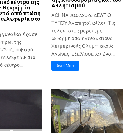
ικό κέντρο της
Αθλητισμού
– Νεκρή μία
ετά από πτώση
ΑΘΗΝΑ 20.02.2026 ΔΕΛΤΙΟ
τελεφερίκ στο
ΤΥΠΟΥ Αγαπητοί φίλοι , Τις
τελευταίες μέρες, με
η γυναίκα έχασε
αφορμή όσα έγιναν στους
ο πρωί της
Χειμερινούς Ολυμπιακούς
8/3) σε σοβαρό
Αγώνες, εξελίσσεται ένα ...
 τελεφερίκ στο
 κέντρο ...
Read More