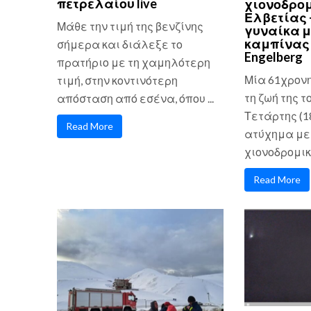
πετρελαίου live
χιονοδρομ
Ελβετίας 
Μάθε την τιμή της βενζίνης
γυναίκα μ
καμπίνας 
σήμερα και διάλεξε το
Engelberg
πρατήριο με τη χαμηλότερη
Μία 61χρον
τιμή, στην κοντινότερη
τη ζωή της τ
απόσταση από εσένα, όπου ...
Τετάρτης (1
Read More
ατύχημα με
χιονοδρομικό
Read More