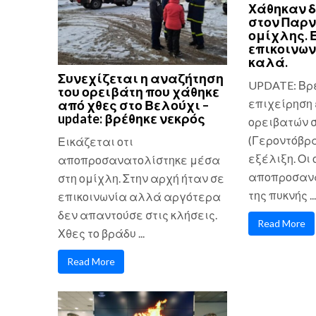
Χάθηκαν δ
στον Παρ
ομίχλης. 
επικοινων
καλά.
Συνεχίζεται η αναζήτηση
UPDATE: Βρ
του ορειβάτη που χάθηκε
επιχείρηση 
από χθες στο Βελούχι –
update: βρέθηκε νεκρός
ορειβατών 
(Γεροντόβρα
Εικάζεται οτι
εξέλιξη. Οι
αποπροσανατολίστηκε μέσα
αποπροσανα
στη ομίχλη. Στην αρχή ήταν σε
της πυκνής ...
επικοινωνία αλλά αργότερα
δεν απαντούσε στις κλήσεις.
Read More
Χθες το βράδυ ...
Read More