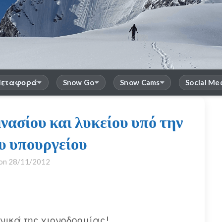
εταφορά
Snow Go
Snow Cams
Social Me
νασίου και λυκείου υπό την
ου υπουργείου
 on
28/11/2012
νικά της χιονοδρομίας!