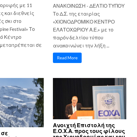
ορυφής με 11
ΑΝΑΚΟΙΝΩΣΗ - ΔΕΛΤΙΟ ΤΥΠΟΥ
ς και διεθνείς
Το Δ.Σ. της εταιρίας
 σκι στο
«ΧΙΟΝΟΔΡΟΜΙΚΟ ΚΕΝΤΡΟ
pine Festival» Το
ΕΛΑΤΟΧΩΡΙΟΥ Α.Ε.» με το
ό Κέντρο
παρόν δελτίου τύπου
μετατρέπεται σε
ανακοινώνει την λήξη ...
Read More
Ανοιχτή Επιστολή της
Ε.Ο.Χ.Α. προς τους φίλους
 σε
της Χιονοδρομίας και του