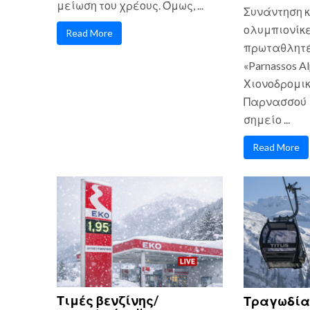
μείωση του χρέους. Όμως, ...
Συνάντηση κ
ολυμπιονίκε
Read More
πρωταθλητές
«Parnassos Al
Χιονοδρομικ
Παρνασσού 
σημείο ...
Read More
Τιμές βενζίνης/
Τραγωδία