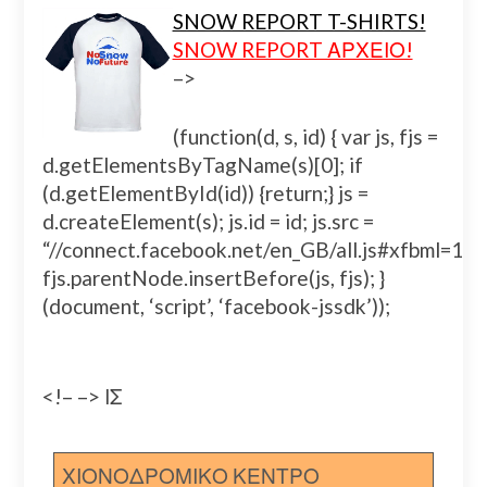
SNOW REPORT T-SHIRTS!
SNOW REPORT ΑΡΧΕΙΟ!
–>
(function(d, s, id) { var js, fjs =
d.getElementsByTagName(s)[0]; if
(d.getElementById(id)) {return;} js =
d.createElement(s); js.id = id; js.src =
“//connect.facebook.net/en_GB/all.js#xfbml=
fjs.parentNode.insertBefore(js, fjs); }
(document, ‘script’, ‘facebook-jssdk’));
<!– –> ΙΣ
ΧΙΟΝΟΔΡΟΜΙΚΟ ΚΕΝΤΡΟ