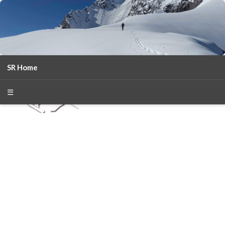
SR Home
season 2025-26
30
χρόνια Snow Report
☰