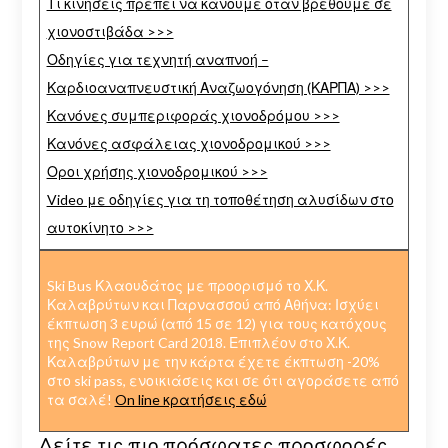
Τι κινήσεις πρέπει να κάνουμε όταν βρεθούμε σε
χιονοστιβάδα >>>
Οδηγίες για τεχνητή αναπνοή –
Καρδιοαναπνευστική Αναζωογόνηση (ΚΑΡΠΑ) >>>
Κανόνες συμπεριφοράς χιονοδρόμου >>>
Κανόνες ασφάλειας χιονοδρομικού >>>
Οροι χρήσης χιονοδρομικού >>>
Video με οδηγίες για τη τοποθέτηση αλυσίδων στο
αυτοκίνητο >>>
Ski Bus Κλαουδάτος με προορισμό το Χ.Κ.
Καλαβρύτων και Παρνασσού από Αθήνα: Ισχύει
έκπτωση 3 ευρώ (από 15 σε 12) για τους κατόχους
της Snow Report Card 2018. Επιπλέον στο Χ.Κ.
Καλαβρύτων με την κάρτα έχετε έκπτωση -20%
στο ski pass, ενοικιάσεις και σε ότι αγοράσετε από
τα σαλέ!
On line κρατήσεις εδώ
Δείτε τις πιο πρόσφατες προσφορές