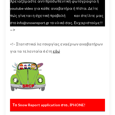
Χρειαζόμαστε αντιπροσωπευτική φωτογραφία ή
youtube video για κάθε αναβατήρα ή πίστα. Δείτε
πώς γίνεται η σχετική προβολή
εδώ
και στείλτε μας
στο info@snowreport.gr το υλικό σας. Ευχαριστούμε!!
–>
<!– Στατιστικά λειτουργίας εναέριων αναβατήρων
για τα τελευταία 6 έτη
εδώ
Το Snow Report application στο.. ΙPHONE!