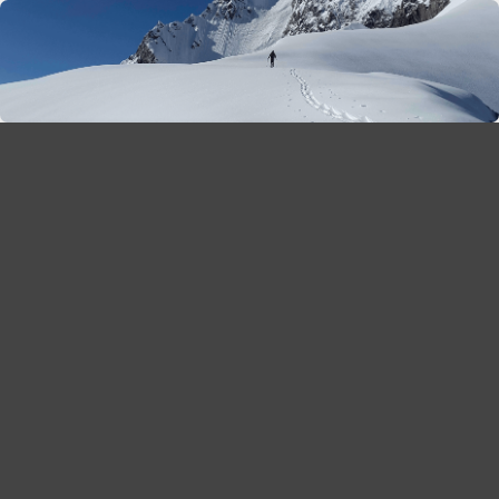
season 2025-26
30
χρόνια Snow Report