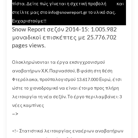
πίστα. Δείτε πώς γίνεται η σχετική προβολή
εδώ
και
στείλτε μας στο info@snowreport.gr το υλικό σας.
Ευχαριστούμε!!
Snow Report σεζόν 2014-15: 1.005.982
μοναδικοί επισκέπτες με 25.776.702
pages views.
Ολοκληρώνονται τα έργα εκσυγχρονισμού
αναβατήρων Χ.Κ. Παρνασσού, Β φάση στη θέση
Φτερόλακα, προϋπολογισμού 13.617.000 Ευρώ, έτσι
ώστε το χιονοδρομικό να είναι έτοιμο προς πλήρη
λειτουργία τη νέα σεζόν. Το έργο περιλαμβάνει: 3
νέες καμπίνες
–>
<!– Στατιστικά λειτουργίας εναέριων αναβατήρων