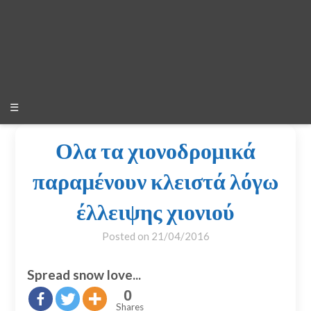
☰
Ολα τα χιονοδρομικά
παραμένουν κλειστά λόγω
έλλειψης χιονιού
Posted on
21/04/2016
Spread snow love...
0
Shares