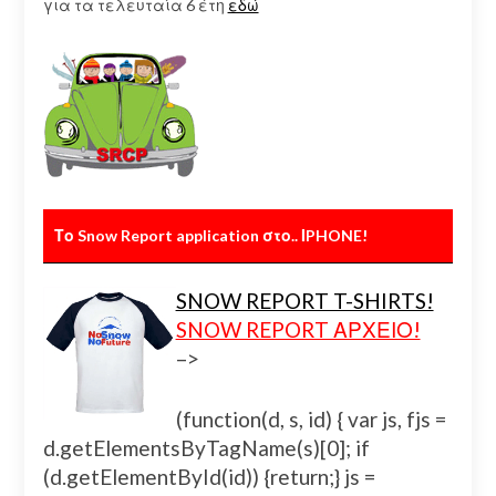
για τα τελευταία 6 έτη
εδώ
Το Snow Report application στο.. ΙPHONE!
SNOW REPORT T-SHIRTS!
SNOW REPORT ΑΡΧΕΙΟ!
–>
(function(d, s, id) { var js, fjs =
d.getElementsByTagName(s)[0]; if
(d.getElementById(id)) {return;} js =