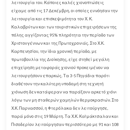
λειτουργία του. Κάποιες καλές χιονοπτώσεις
είχαμε από τις 17 Δεκέμβρη, οι οποίες ευνόησαν την
λειτουργία και επισκεψιμότητα του Χ. Κ.
Καλαβρύτων και των τουριστικών επιχειρήσεων της
πόλης αγγίζοντας 95% πληρότητα την περίοδο των
Χριστουγέννων και της Πρωτοχρονιάς. Στο Χ.Κ.
Καρπενησίου, την ίδια χρονική περίοδο, με
πρωτοβουλία της Διοίκησης, είχε στηθεί μεγάλη
επιχείρηση μεταφοράς χιονιού προκειμένου να
λειτουργήσουν επαρκώς. Τα 3-5 Πηγάδια παρότι
διαθέτουν την καλύτερη υποδομή στη τεχνητή
χιόνωση δεν κατάφεραν να παράξουν αρκετό χιόνι
λόγω των μη σταθερών χαμηλών θερμοκρασιών. Στο
Χ.Κ. Παρνασσού, η Φτερόλακα δεν λειτούργησε,
παρά μόνο στις 19 Μάρτη. Τα Χ.Κ. Καϊμάκτσαλαν και
Πισοδερίου λειτούργησαν περισσότερο με 91 και 108