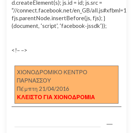
d.createElement(s); js.id = id; js.src =
“//connect.facebook.net/en_GB/all.js#xfbml=
fjs.parentNode.insertBefore(js, fjs); }
(document, ‘script’, ‘facebook-jssdk’));
<!– –>
ΧΙΟΝΟΔΡΟΜΙΚΟ ΚΕΝΤΡΟ
ΠΑΡΝΑΣΣΟΥ
Πέμπτη 21/04/2016
ΚΛΕΙΣΤΟ ΓΙΑ ΧΙΟΝΟΔΡΟΜΙΑ