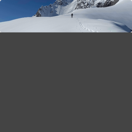
season 2025-26
30
χρόνια Snow Report