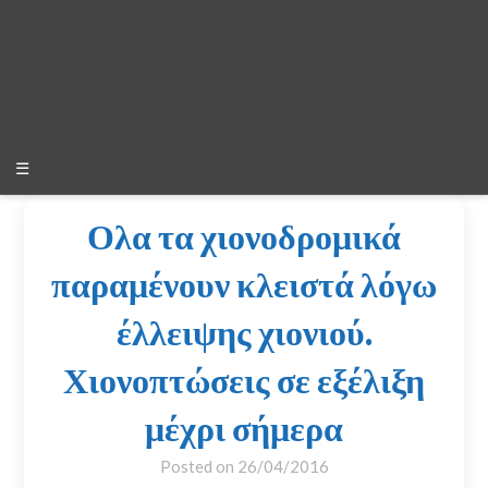
☰
Ολα τα χιονοδρομικά
παραμένουν κλειστά λόγω
έλλειψης χιονιού.
Χιονοπτώσεις σε εξέλιξη
μέχρι σήμερα
Posted on
26/04/2016