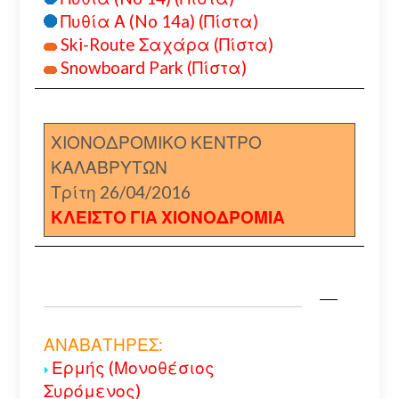
Πυθία Α (No 14a) (Πίστα)
Ski-Route Σαχάρα (Πίστα)
Snowboard Park (Πίστα)
ΧΙΟΝΟΔΡΟΜΙΚΟ ΚΕΝΤΡΟ
ΚΑΛΑΒΡΥΤΩΝ
Τρίτη 26/04/2016
ΚΛΕΙΣΤΟ ΓΙΑ ΧΙΟΝΟΔΡΟΜΙΑ
ΑΝΑΒΑΤΗΡΕΣ:
Ερμής (Μονοθέσιος
Συρόμενος)