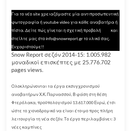
Για το νέο site χρειαζόμαστε μία αντιπροσωπευτική
φωτογραφία ή youtube video για κάθε αναβατήρα ή
πίστα. Δείτε πώς γίνεται η σχετική προβολή
εδώ
και
στείλτε μας στο info@snowreport.gr το υλικό σας.
Ευχαριστούμε!!
Snow Report σεζόν 2014-15: 1.005.982
μοναδικοί επισκέπτες με 25.776.702
pages views.
Ολοκληρώνονται τα έργα εκσυγχρονισμού
αναβατήρων Χ.Κ. Παρνασσού, Β φάση στη θέση
Φτερόλακα, προϋπολογισμού 13.617.000 Ευρώ, έτσι
ώστε το χιονοδρομικό να είναι έτοιμο προς πλήρη
λειτουργία τη νέα σεζόν. Το έργο περιλαμβάνει: 3
νέες καμπίνες