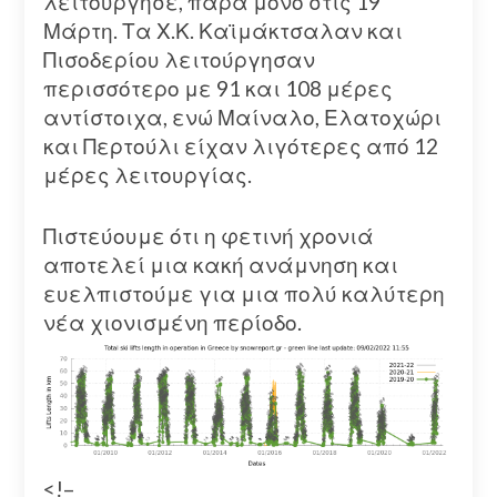
λειτούργησε, παρά μόνο στις 19
Μάρτη. Τα Χ.Κ. Καϊμάκτσαλαν και
Πισοδερίου λειτούργησαν
περισσότερο με 91 και 108 μέρες
αντίστοιχα, ενώ Μαίναλο, Ελατοχώρι
και Περτούλι είχαν λιγότερες από 12
μέρες λειτουργίας.
Πιστεύουμε ότι η φετινή χρονιά
αποτελεί μια κακή ανάμνηση και
ευελπιστούμε για μια πολύ καλύτερη
νέα χιονισμένη περίοδο.
<!–