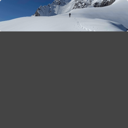
season 2025-26
30
χρόνια Snow Report