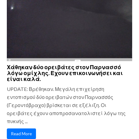
Χάθηκαν δύο ορειβάτες στον Παρνασσό
λόγω ομίχλης. Εχουν επικοινωνήσει και
είναι καλά.
UPDATE: Βρέθηκαν. Μεγάλη επιχείρηση
εντοπισμού δύο ορειβατών στον Παρνασσός
(Γεροντόβραχο) βρίσκεται σε εξέλιξη. Οι
ορειβάτες έχουν αποπροσανατολιστεί λόγω της
πυκνής ...
Read More