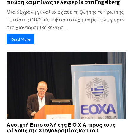
πτώση καμπίνας τελεφερίκ στο Engelberg
Μία 61χρονη γυναίκα έχασε τη ζωή της το πρωί της
Τετάρτης (18/3) σε σοβαρό ατύχημα με τελεφερίκ
στο χιονοδρομικό κέντρο ...
Read More
Ανοιχτή Επιστολή της Ε.Ο.Χ.Α. προς τους
φίλους της Χιονοδρομίας και του