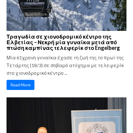
Τραγωδία σε χιονοδρομικό κέντρο της
Ελβετίας – Νεκρή μία γυναίκα μετά από
πτώση καμπίνας τελεφερίκ στο Engelberg
Μία 61χρονη γυναίκα έχασε τη ζωή της το πρωί της
Τετάρτης (18/3) σε σοβαρό ατύχημα με τελεφερίκ
στο χιονοδρομικό κέντρο ...
Read More