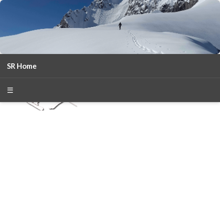
SR Home
season 2025-26
30
χρόνια Snow Report
☰