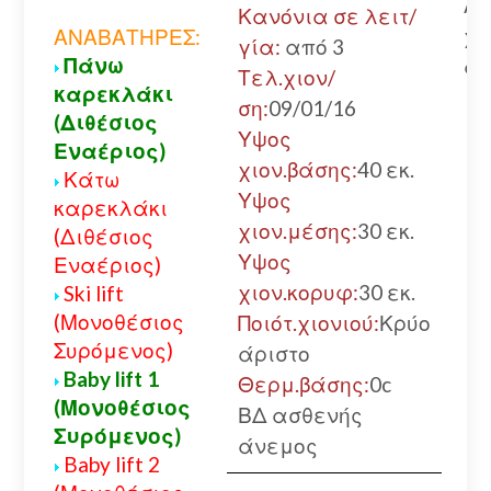
Αν
Κανόνια σε λειτ/
χω
ΑΝΑΒΑΤΗΡΕΣ:
γία:
από 3
Πάνω
αλ
Τελ.χιον/
καρεκλάκι
ση:
09/01/16
(Διθέσιος
Υψος
Εναέριος)
χιον.βάσης:
40 εκ.
Κάτω
Υψος
καρεκλάκι
χιον.μέσης:
30 εκ.
(Διθέσιος
Υψος
Εναέριος)
χιον.κορυφ:
30 εκ.
Ski lift
(Μονοθέσιος
Ποιότ.χιονιού:
Κρύο
Συρόμενος)
άριστο
Baby lift 1
Θερμ.βάσης:
0c
(Μονοθέσιος
ΒΔ ασθενής
Συρόμενος)
άνεμος
Baby lift 2