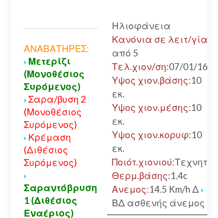
Ηλιοφάνεια
Κανόνια σε λειτ/γία:
ΑΝΑΒΑΤΗΡΕΣ:
από 5
Μετερίζι
Τελ.χιον/ση:
07/01/16
(Μονοθέσιος
Υψος χιον.βάσης:
10
Συρόμενος)
εκ.
Σαρα/βυση 2
Υψος χιον.μέσης:
10
(Μονοθέσιος
εκ.
Συρόμενος)
Υψος χιον.κορυφ:
10
Κρέμαση
εκ.
(Διθέσιος
Ποιότ.χιονιού:
Τεχνητό
Συρόμενος)
Θερμ.βάσης:
1.4c
Σαραντόβρυση
Ανεμος:
14.5 Km/h Δ
1 (Διθέσιος
ΒΔ ασθενής άνεμος
Εναέριος)