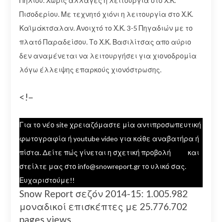
Πηλίου. Χωρίς αλλαγές η λειτουργία στο Χ.Κ.
Πισοδερίου. Με τεχνητό χιόνι η λειτουργία στο Χ.Κ.
Καϊμάκτσαλαν. Ανοιχτό το Χ.Κ. 3-5 Πηγαδιών με το
πλατό Παραδείσου. Το Χ.Κ. Βασιλίτσας απο αύριο
δεν αναμένεται να λειτουργήσει για χιονοδρομία
λόγω έλλειψης επαρκούς χιονόστρωσης.
<!–
Για το νέο site χρειαζόμαστε μία αντιπροσωπευτική
φωτογραφία ή youtube video για κάθε αναβατήρα ή
πίστα. Δείτε πώς γίνεται η σχετική προβολή
εδώ
και
στείλτε μας στο info@snowreport.gr το υλικό σας.
Ευχαριστούμε!!
Snow Report σεζόν 2014-15: 1.005.982
μοναδικοί επισκέπτες με 25.776.702
pages views.