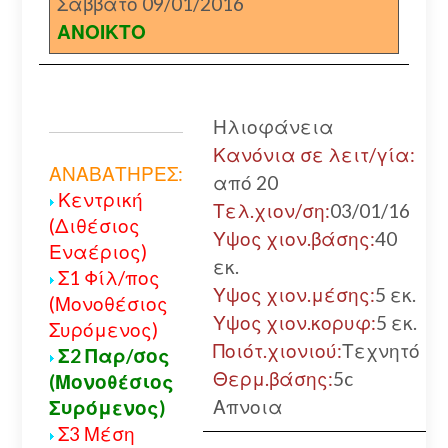
Σάββατο 09/01/2016
ΑΝΟΙΚΤΟ
Ηλιοφάνεια
Κανόνια σε λειτ/γία:
ΑΝΑΒΑΤΗΡΕΣ:
από 20
Κεντρική
Τελ.χιον/ση:
03/01/16
(Διθέσιος
Υψος χιον.βάσης:
40
Εναέριος)
εκ.
Σ1 Φίλ/πος
Υψος χιον.μέσης:
5 εκ.
(Μονοθέσιος
Υψος χιον.κορυφ:
5 εκ.
Συρόμενος)
Ποιότ.χιονιού:
Τεχνητό
Σ2 Παρ/σος
Θερμ.βάσης:
5c
(Μονοθέσιος
Απνοια
Συρόμενος)
Σ3 Μέση