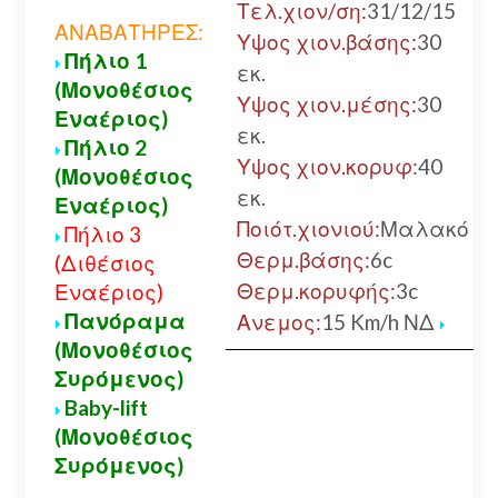
Τελ.χιον/ση:
31/12/15
ΑΝΑΒΑΤΗΡΕΣ:
Υψος χιον.βάσης:
30
Πήλιο 1
εκ.
(Μονοθέσιος
Υψος χιον.μέσης:
30
Εναέριος)
εκ.
Πήλιο 2
Υψος χιον.κορυφ:
40
(Μονοθέσιος
εκ.
Εναέριος)
Ποιότ.χιονιού:
Μαλακό
Πήλιο 3
Θερμ.βάσης:
6c
(Διθέσιος
Θερμ.κορυφής:
3c
Εναέριος)
Πανόραμα
Ανεμος:
15 Km/h ΝΔ
(Μονοθέσιος
Συρόμενος)
Baby-lift
(Μονοθέσιος
Συρόμενος)