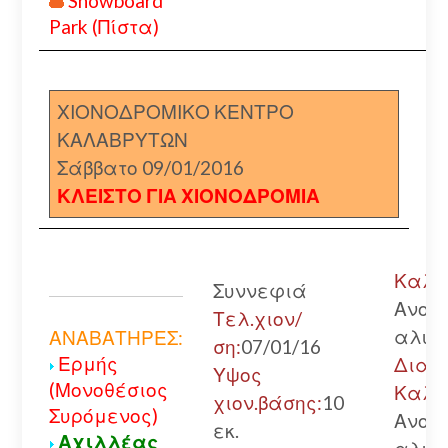
Snowboard
Park (Πίστα)
ΧΙΟΝΟΔΡΟΜΙΚΟ ΚΕΝΤΡΟ
ΚΑΛΑΒΡΥΤΩΝ
Σάββατο 09/01/2016
ΚΛΕΙΣΤΟ ΓΙΑ ΧΙΟΝΟΔΡΟΜΙΑ
Καλάβ
Συννεφιά
Ανοικ
Τελ.χιον/
αλυσ
ΑΝΑΒΑΤΗΡΕΣ:
ση:
07/01/16
Ερμής
Διακ
Υψος
(Μονοθέσιος
Καλά
χιον.βάσης:
10
Συρόμενος)
Ανοικ
εκ.
Αχιλλέας