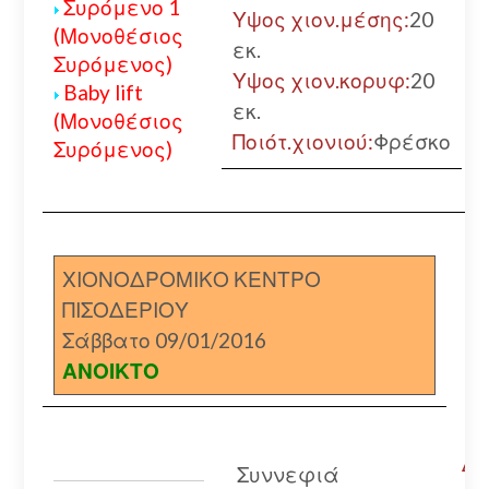
Συρόμενο 1
Υψος χιον.μέσης:
20
(Μονοθέσιος
εκ.
Συρόμενος)
Υψος χιον.κορυφ:
20
Baby lift
εκ.
(Μονοθέσιος
Ποιότ.χιονιού:
Φρέσκο
Συρόμενος)
ΧΙΟΝΟΔΡΟΜΙΚΟ ΚΕΝΤΡΟ
ΠΙΣΟΔΕΡΙΟΥ
Σάββατο 09/01/2016
ΑΝΟΙΚΤΟ
Δρ
Συννεφιά