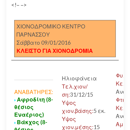
<!– –>
ΧΙΟΝΟΔΡΟΜΙΚΟ ΚΕΝΤΡΟ
ΠΑΡΝΑΣΣΟΥ
Σάββατο 09/01/2016
ΚΛΕΙΣΤΟ ΓΙΑ ΧΙΟΝΟΔΡΟΜΙΑ
Φυλά
Ηλιοφάνεια
Κελλ
Τελ.χιον/
Ανοι
ΑΝΑΒΑΤΗΡΕΣ:
ση:
31/12/15
Αφροδίτη (8-
Φτερ
Υψος
θέσιος
Κελλ
χιον.βάσης:
5 εκ.
Εναέριος)
Ανοι
Υψος
Βάκχος (8-
Αμφί
χιον.μέσης:
15
θέσιος