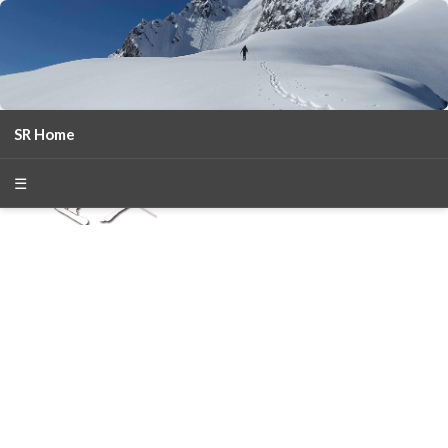
SR Home
season 2025-26
30
χρόνια Snow Report
☰