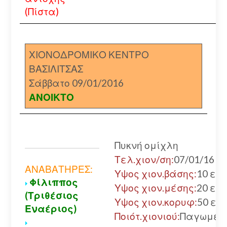
(Πίστα)
ΧΙΟΝΟΔΡΟΜΙΚΟ ΚΕΝΤΡΟ
ΒΑΣΙΛΙΤΣΑΣ
Σάββατο 09/01/2016
ΑΝΟΙΚΤΟ
Πυκνή ομίχλη
Τελ.χιον/ση:
07/01/16
ΑΝΑΒΑΤΗΡΕΣ:
Υψος χιον.βάσης:
10 εκ.
Φίλιππος
Υψος χιον.μέσης:
20 εκ.
(Τριθέσιος
Υψος χιον.κορυφ:
50 εκ.
Εναέριος)
Ποιότ.χιονιού:
Παγωμέν