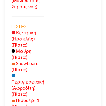
(Μονοθέσιος
Συρόμενος)
ΠΙΣΤΕΣ:
Κεντρική
(Ηρακλής)
(Πίστα)
Μαύρη
(Πίστα)
Snowboard
(Πίστα)
Περιφερειακή
(Αφροδίτη)
(Πίστα)
Πισοδέρι 1