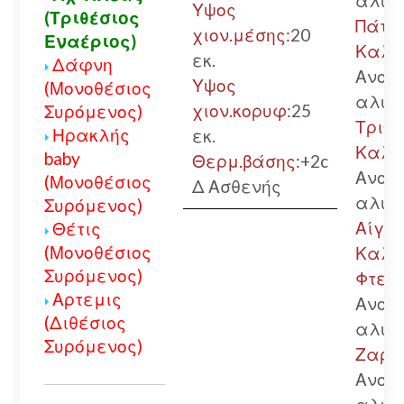
αλυσ
Υψος
(Τριθέσιος
Πάτρ
χιον.μέσης:
20
Εναέριος)
Καλά
εκ.
Δάφνη
Ανοικ
Υψος
(Μονοθέσιος
αλυσ
χιον.κορυφ:
25
Συρόμενος)
Τριπο
Ηρακλής
εκ.
Καλά
baby
Θερμ.βάσης:
+2c
Ανοικ
(Μονοθέσιος
Δ Ασθενής
αλυσ
Συρόμενος)
Αίγιο.
Θέτις
(Μονοθέσιος
Καλά
Συρόμενος)
Φτερή
Αρτεμις
Ανοικ
(Διθέσιος
αλυσ
Συρόμενος)
Ζαρού
Ανοικ