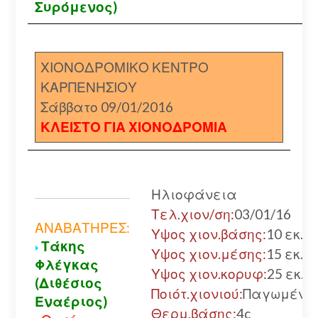
Συρόμενος)
ΧΙΟΝΟΔΡΟΜΙΚΟ ΚΕΝΤΡΟ
ΚΑΡΠΕΝΗΣΙΟΥ
Σάββατο 09/01/2016
ΚΛΕΙΣΤΟ ΓΙΑ ΧΙΟΝΟΔΡΟΜΙΑ
Ηλιοφάνεια
Τελ.χιον/ση:
03/01/16
ΑΝΑΒΑΤΗΡΕΣ:
Υψος χιον.βάσης:
10 εκ.
Τάκης
Υψος χιον.μέσης:
15 εκ.
Φλέγκας
Υψος χιον.κορυφ:
25 εκ.
(Διθέσιος
Ποιότ.χιονιού:
Παγωμένο
Εναέριος)
Θερμ.βάσης:
4c