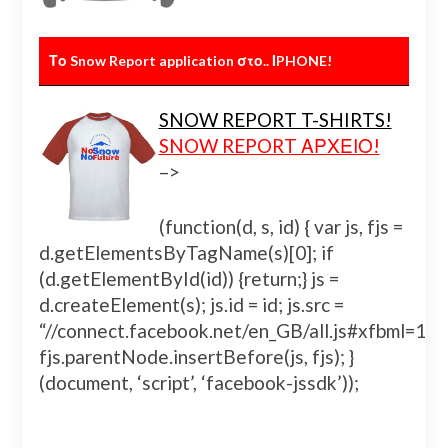
Το Snow Report application στο.. ΙPHONE!
SNOW REPORT T-SHIRTS!
SNOW REPORT ΑΡΧΕΙΟ!
–>
(function(d, s, id) { var js, fjs =
d.getElementsByTagName(s)[0]; if
(d.getElementById(id)) {return;} js =
d.createElement(s); js.id = id; js.src =
“//connect.facebook.net/en_GB/all.js#xfbml=
fjs.parentNode.insertBefore(js, fjs); }
(document, ‘script’, ‘facebook-jssdk’));