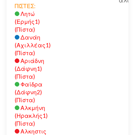
αλυσ
ΠΙΣΤΕΣ:
Λητώ
(Ερμής1)
(Πίστα)
Δανάη
(Αχιλλέας1)
(Πίστα)
Αριάδνη
(Δάφνη1)
(Πίστα)
Φαίδρα
(Δάφνη2)
(Πίστα)
Αλκμήνη
(Ηρακλής1)
(Πίστα)
Αλκηστις