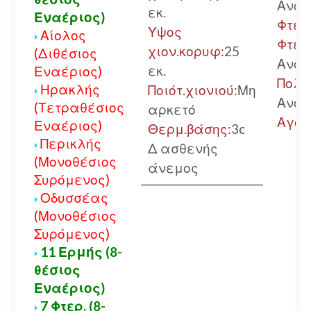
Ανοι
εκ.
Εναέριος)
Φτερ
Υψος
Αίολος
Φτερ
χιον.κορυφ:
25
(Διθέσιος
Ανοι
εκ.
Εναέριος)
Πολύ
Ηρακλής
Ποιότ.χιονιού:
Μη
Ανοι
(Τετραθέσιος
αρκετό
Αγόρ
Εναέριος)
Θερμ.βάσης:
3c
Περικλής
Δ ασθενής
(Μονοθέσιος
άνεμος
Συρόμενος)
Οδυσσέας
(Μονοθέσιος
Συρόμενος)
11 Ερμής (8-
θέσιος
Εναέριος)
7 Φτερ. (8-