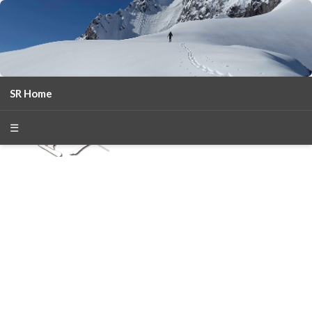
SR Home
season 2025-26
30
χρόνια Snow Report
☰