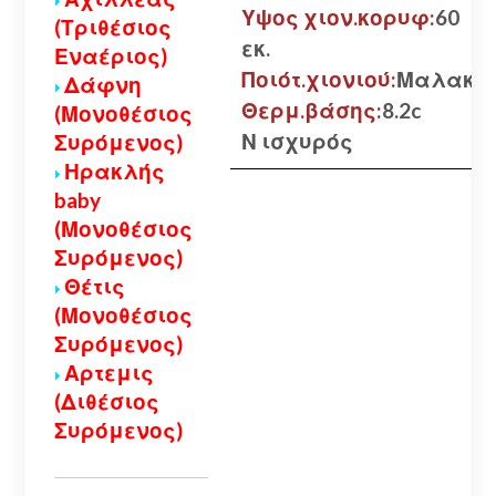
Υψος χιον.κορυφ:
60
(Τριθέσιος
εκ.
Εναέριος)
Ποιότ.χιονιού:
Μαλακό
Δάφνη
Θερμ.βάσης:
8.2c
(Μονοθέσιος
Ν ισχυρός
Συρόμενος)
Ηρακλής
baby
(Μονοθέσιος
Συρόμενος)
Θέτις
(Μονοθέσιος
Συρόμενος)
Αρτεμις
(Διθέσιος
Συρόμενος)