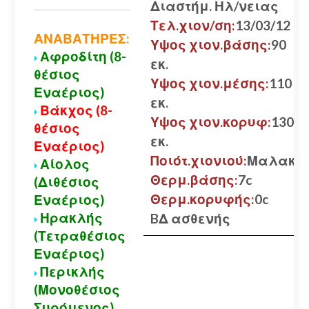
Διαστήμ. Ηλ/νειας
Τελ.χιον/ση:
13/03/12
ΑΝΑΒΑΤΗΡΕΣ:
Υψος χιον.βάσης:
90
Αφροδίτη (8-
εκ.
θέσιος
Υψος χιον.μέσης:
110
Εναέριος)
εκ.
Βάκχος (8-
Υψος χιον.κορυφ:
130
θέσιος
εκ.
Εναέριος)
Ποιότ.χιονιού:
Μαλακό
Αίολος
Θερμ.βάσης:
7c
(Διθέσιος
Θερμ.κορυφής:
0c
Εναέριος)
Ηρακλής
BΔ ασθενής
(Τετραθέσιος
Εναέριος)
Περικλής
(Μονοθέσιος
Συρόμενος)