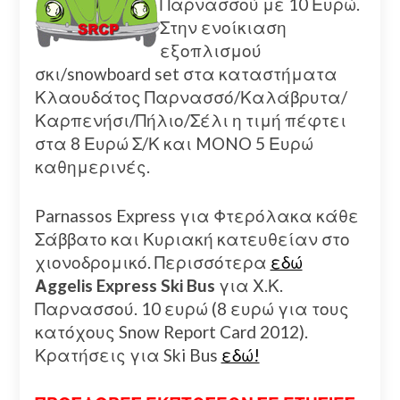
Παρνασσού με 10 Ευρώ.
Στην ενοίκιαση
εξοπλισμού
σκι/snowboard set στα καταστήματα
Κλαουδάτος Παρνασσό/Καλάβρυτα/
Καρπενήσι/Πήλιο/Σέλι η τιμή πέφτει
στα 8 Ευρώ Σ/Κ και MONO 5 Ευρώ
καθημερινές.
Parnassos Express για Φτερόλακα κάθε
Σάββατο και Κυριακή κατευθείαν στο
χιονοδρομικό. Περισσότερα
εδώ
Αggelis Express Ski Bus
για Χ.Κ.
Παρνασσού. 10 ευρώ (8 ευρώ για τους
κατόχους Snow Report Card 2012).
Κρατήσεις για Ski Bus
εδώ!