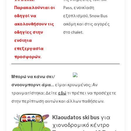
Παρακαλούνται οι
Pass, ενοικίαση
οδηγοί να
εξοπλισμού, Snow Bus
ακολουθήσουν τις
ακόμη και στις αγορές
οδηγίες στην
στο chalet.
ενότητα
επεξεργασία
προσφορών.
Μπορώ να κάνω σκι/
σνοουμπορντ άμα…
είμαι κρυωμένος; Αν
τραυματίστηκα; Δείτε
εδώ
τι πρέπει να προσέχετε
στην περίπτωση αυτών και άλλων παθήσεων.
Klaoudatos ski bus
για
χιονοδρομικό κέντρο