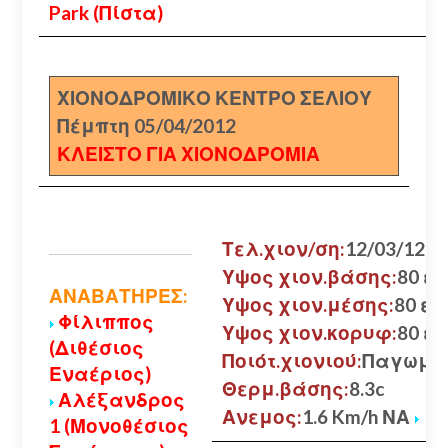
Park (Πίστα)
ΧΙΟΝΟΔΡΟΜΙΚΟ ΚΕΝΤΡΟ ΣΕΛΙΟΥ
Πέμπτη 05/04/2012
ΚΛΕΙΣΤΟ ΓΙΑ ΧΙΟΝΟΔΡΟΜΙΑ
Τελ.χιον/ση:
12/03/12
Υψος χιον.βάσης:
80 εκ
ΑΝΑΒΑΤΗΡΕΣ:
Υψος χιον.μέσης:
80 εκ.
Φίλιππος
Υψος χιον.κορυφ:
80 εκ
(Διθέσιος
Ποιότ.χιονιού:
Παγωμέ
Εναέριος)
Θερμ.βάσης:
8.3c
Αλέξανδρος
Ανεμος:
1.6 Km/h ΝΑ
1 (Μονοθέσιος