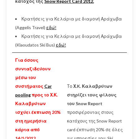
κάτοχος της
Snow Report Card 2012.
Κρατήσεις για Κελάρια με διαμονή Αράχωβα
(Aggelis Travel)
εδώ!
Κρατήσεις για Κελάρια με διαμονή Αράχωβα
(Klaoudatos Ski Bus)
εδώ!
Για όσους
συνταξιδεύουν
μέσω του
συστήματος
Car
Το
Χ.K. Καλαβρύτων
pooling
προς το Χ.Κ.
στηρίζει τους φίλους
Καλαβρύτων
του Snow Report
ισχύει έκπτωση 20%
προσφέροντας στους
στη ημερήσια
κατόχους της Snow Report
κάρτα από
card έκπτωση 20% σε όλες
14/1/2012.
τις υπηρεσίες του: Ski