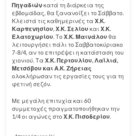
Πηγαδιών
κατά τη διάρκεια της
εβδομάδας, θα ξανανοίξει το Σάββατο.
Κλειστά τις καθημερινές τα
Χ.Κ.
Καρπενησίου
,
Χ.Κ. Σελίου
και
Χ.Κ.
Ελατοχωρίου
. Το
Χ.Κ. Μαινάλου
θα
λειτουργήσει πάλι το Σαββατοκύριακο
7-8/4, αν το επιτρέψει η κατάσταση του
χιονιού. Τα
Χ.Κ. Περτουλίου, Λαϊλιά,
Μετσόβου και Α.Κ. Ζήρειας
ολοκλήρωσαν τις εργασίες τους για τη
φετινή σεζόν.
Με μεγάλη επιτυχία και 60
συμμετοχές πραγματοποιήθηκαν την
1/4 οι αγώνες στο
Χ.Κ. Πισοδερίου
.