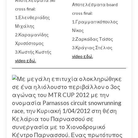
Αποτελέσματα Ski
Αποτελέσματα board
cross final:
cross final:
1.Ελευθεριάδης
1.Γραμματικόπουλος
Μιχάλης
Νίκος
2.Καραμανίδης
2.Ζαρκάδας Τάσος
Χρυσόστομος
3.Κράγιας Στέλιος
3.Κωστής Κωστής
video εδώ.
video εδώ.
Με μεγάλη επιτυχία ολοκληρώθηκε
σε ένα ηλιόλουστο περιβάλλον ο 3ος
αγώνας του MTR CUP 2012 με την
ονομασία Parnassos circuit snowrunning
race, την Κυριακή 1/04/2012 στη θέση
Κελάρια του Παρνασσού σε
συνεργασία με το Χιονοδρομικό
Κέντρο Παρνασσού. Ενας πρωτότυπος