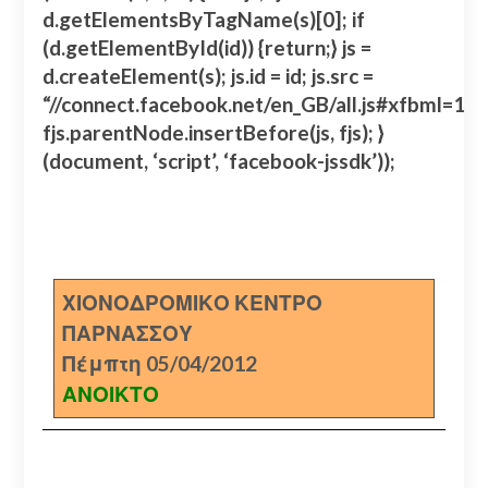
d.getElementsByTagName(s)[0]; if
(d.getElementById(id)) {return;} js =
d.createElement(s); js.id = id; js.src =
“//connect.facebook.net/en_GB/all.js#xfbml=
fjs.parentNode.insertBefore(js, fjs); }
(document, ‘script’, ‘facebook-jssdk’));
ΧΙΟΝΟΔΡΟΜΙΚΟ ΚΕΝΤΡΟ
ΠΑΡΝΑΣΣΟΥ
Πέμπτη 05/04/2012
ΑΝΟΙΚΤΟ