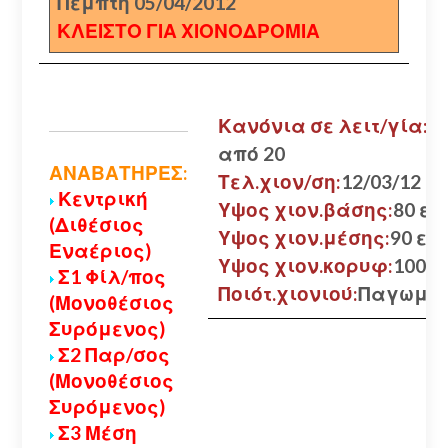
Πέμπτη 05/04/2012
ΚΛΕΙΣΤΟ ΓΙΑ ΧΙΟΝΟΔΡΟΜΙΑ
Κανόνια σε λειτ/γία:
από 20
ΑΝΑΒΑΤΗΡΕΣ:
Τελ.χιον/ση:
12/03/12
Κεντρική
Υψος χιον.βάσης:
80 εκ.
(Διθέσιος
Υψος χιον.μέσης:
90 εκ.
Εναέριος)
Υψος χιον.κορυφ:
100 εκ
Σ1 Φίλ/πος
Ποιότ.χιονιού:
Παγωμέ
(Μονοθέσιος
Συρόμενος)
Σ2 Παρ/σος
(Μονοθέσιος
Συρόμενος)
Σ3 Μέση