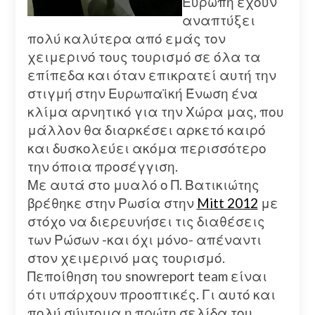
Ευρώπη έχουν
αναπτύξει
πολύ καλύτερα από εμάς τον
χειμερινό τους τουρισμό σε όλα τα
επίπεδα και όταν επικρατεί αυτή την
στιγμή στην Ευρωπαϊκή Ένωση ένα
κλίμα αρνητικό για την Χώρα μας, που
μάλλον θα διαρκέσει αρκετό καιρό
και δυσκολεύει ακόμα περισσότερο
την όποια προσέγγιση.
Με αυτά στο μυαλό ο Π. Βατικιώτης
βρέθηκε στην Ρωσία στην
Mitt 2012
με
στόχο να διερευνήσει τις διαθέσεις
των Ρώσων -και όχι μόνο- απέναντι
στον χειμερινό μας τουρισμό.
Πεποίθηση του snowreport team είναι
ότι υπάρχουν προοπτικές. Γι αυτό και
πολύ σύντομα η πρώτη σελίδα του