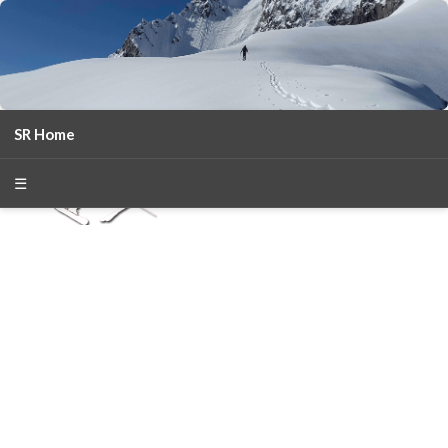
SR Home
season 2025-26
30
χρόνια Snow Report
☰