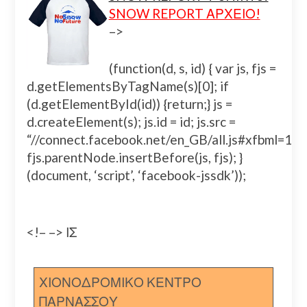
SNOW REPORT ΑΡΧΕΙΟ!
–>
(function(d, s, id) { var js, fjs =
d.getElementsByTagName(s)[0]; if
(d.getElementById(id)) {return;} js =
d.createElement(s); js.id = id; js.src =
“//connect.facebook.net/en_GB/all.js#xfbml=
fjs.parentNode.insertBefore(js, fjs); }
(document, ‘script’, ‘facebook-jssdk’));
<!– –> ΙΣ
ΧΙΟΝΟΔΡΟΜΙΚΟ ΚΕΝΤΡΟ
ΠΑΡΝΑΣΣΟΥ