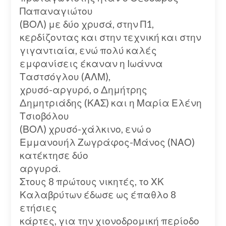
Παπαναγιώτου
(ΒΟΛ) με δύο χρυσά, στην Π1,
κερδίζοντας και στην τεχνική και στην
γιγαντιαία, ενώ πολύ καλές
εμφανίσεις έκαναν η Ιωάννα
Ταστσόγλου (ΑΛΜ),
χρυσό-αργυρό, ο Δημήτρης
Δημητριάδης (ΚΑΣ) και η Μαρία Ελένη
Τσιοβόλου
(ΒΟΛ) χρυσό-χάλκινο, ενώ ο
Εμμανουήλ Ζωγράφος-Μάνος (ΝΑΟ)
κατέκτησε δύο
αργυρά.
Στους 8 πρώτους νικητές, το ΧΚ
Καλαβρύτων έδωσε ως έπαθλο 8
ετήσιες
κάρτες, για την χιονοδρομική περίοδο