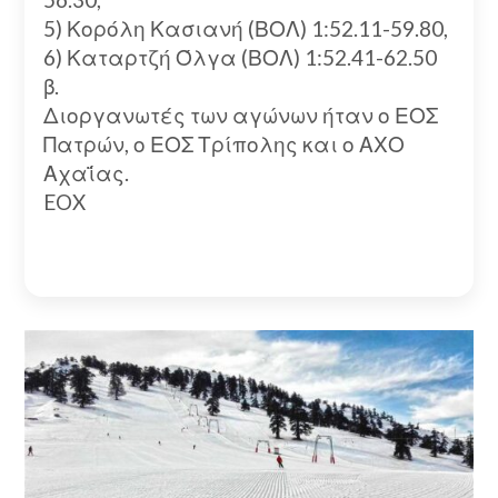
5) Κορόλη Κασιανή (ΒΟΛ) 1:52.11-59.80,
6) Καταρτζή Όλγα (ΒΟΛ) 1:52.41-62.50
β.
Διοργανωτές των αγώνων ήταν ο ΕΟΣ
Πατρών, ο ΕΟΣ Τρίπολης και ο ΑΧΟ
Αχαΐας.
EOX