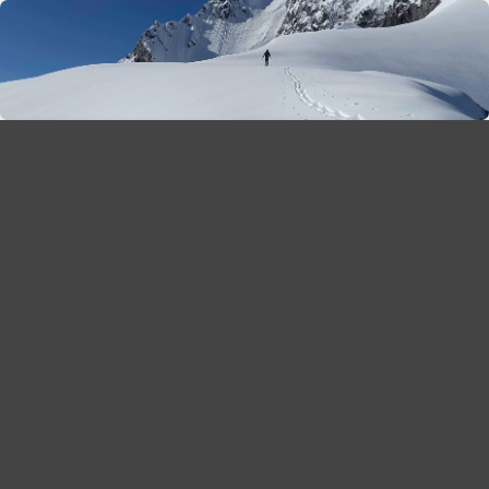
season 2025-26
30
χρόνια Snow Report