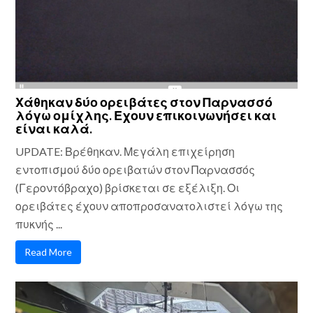
Χάθηκαν δύο ορειβάτες στον Παρνασσό
λόγω ομίχλης. Εχουν επικοινωνήσει και
είναι καλά.
UPDATE: Βρέθηκαν. Μεγάλη επιχείρηση
εντοπισμού δύο ορειβατών στον Παρνασσός
(Γεροντόβραχο) βρίσκεται σε εξέλιξη. Οι
ορειβάτες έχουν αποπροσανατολιστεί λόγω της
πυκνής ...
Read More