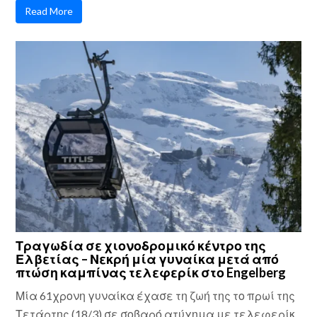
Read More
Τραγωδία σε χιονοδρομικό κέντρο της
Ελβετίας – Νεκρή μία γυναίκα μετά από
πτώση καμπίνας τελεφερίκ στο Engelberg
Μία 61χρονη γυναίκα έχασε τη ζωή της το πρωί της
Τετάρτης (18/3) σε σοβαρό ατύχημα με τελεφερίκ