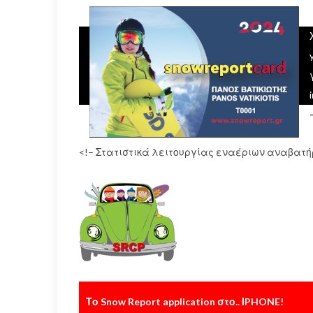
<!– Στατιστικά λειτουργίας εναέριων αναβατή
Το Snow Report application στο.. ΙPHONE!