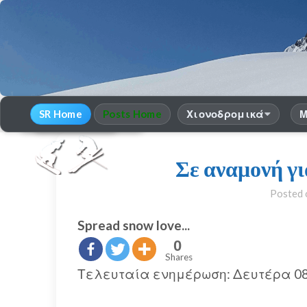
SR Home
Posts Home
Χιονοδρομικά
Μ
30
χρόνια Snow Report
season 2025-26
Σε αναμονή γι
Posted
Spread snow love...
0
Shares
Τελευταία ενημέρωση: Δευτέρα 08