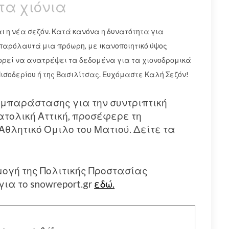
τα χιόνια
ι η νέα σεζόν. Κατά κανόνα η δυνατότητα για
 παρόλαυτά μια πρόωρη, με ικανοποιητικό ύψος
ορεί να ανατρέψει τα δεδομένα για τα χιονοδρομικά
Πισοδερίου ή της Βασιλίτσας. Ευχόμαστε Καλή Σεζόν!
υμπαράστασης για την συντριπτική
τολική Αττική, προσέφερε τη
Αθλητικό Ομιλο του Ματιού. Δείτε τα
γή της Πολιτικής Προστασίας
ια το snowreport.gr
εδώ.