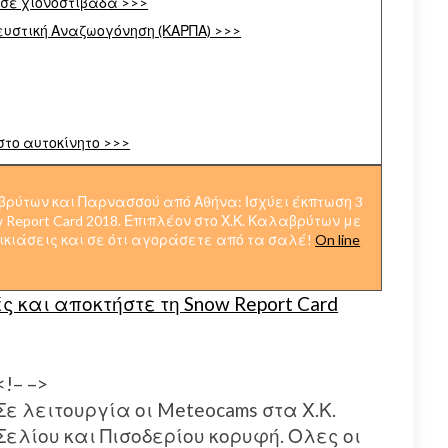
 σε χιονοστιβάδα >>>
υστική Αναζωογόνηση (ΚΑΡΠΑ) >>>
στο αυτοκίνητο >>>
αβρύτων και Παρνασσού από Αθήνα: Ισχύει έκπτωση 3
w Report Card 2018. Επιπλέον στο Χ.Κ. Καλαβρύτων με
νοικιάσεις και σε ότι αγοράσετε από τα σαλέ!
On line
 και αποκτήστε τη Snow Report Card
<!–
–>
Σε λειτουργία οι Meteocams στα Χ.Κ.
Σελίου και Πισοδερίου κορυφή. Ολες οι