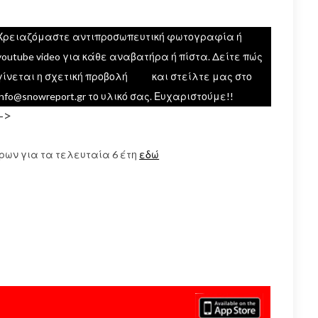
Χρειαζόμαστε αντιπροσωπευτική φωτογραφία ή
youtube video για κάθε αναβατήρα ή πίστα. Δείτε πώς
γίνεται η σχετική προβολή
εδώ
και στείλτε μας στο
info@snowreport.gr το υλικό σας. Ευχαριστούμε!!
–>
ρων για τα τελευταία 6 έτη
εδώ