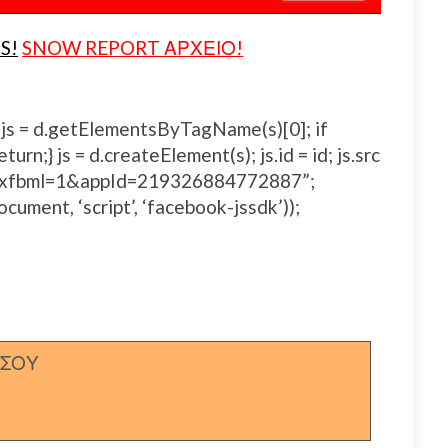
S!
SNOW REPORT ΑΡΧΕΙΟ!
js, fjs = d.getElementsByTagName(s)[0]; if
urn;} js = d.createElement(s); js.id = id; js.src
js#xfbml=1&appId=219326884772887”;
ocument, ‘script’, ‘facebook-jssdk’));
ΣΣΟΥ