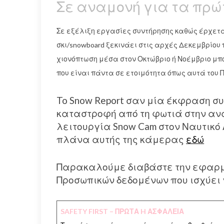
Σε αναμονή για τα πρώ
Σε εξέλιξη εργασίες συντήρησης καθώς έρχετα
σκι/snowboard ξεκινάει στις αρχές Δεκεμβρίου
χιονόπτωση μέσα στον Οκτώβριο ή Νοέμβριο μπ
που είναι πάντα σε ετοιμότητα όπως αυτά του 
To Snow Report σαν μία έκφραση σ
καταστροφή από τη φωτιά στην ανα
λειτουργία Snow Cam στον Ναυτικό 
πλάνα αυτής της κάμερας
εδώ
Παρακαλούμε διαβάστε την εφαρμο
Προσωπικών δεδομένων που ισχύει γ
SAFETY FIRST – ΠΡΩΤΑ H ΑΣΦΑΛΕΙΑ