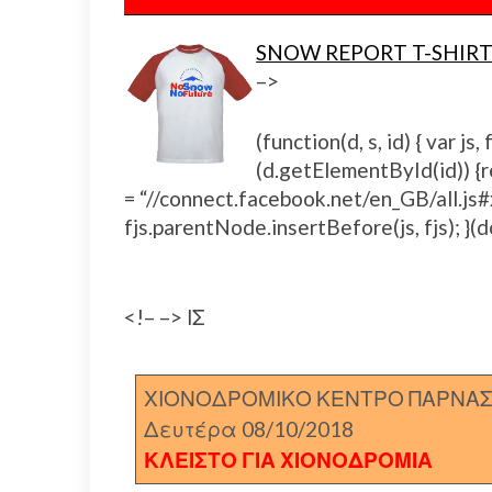
SNOW REPORT T-SHIRT
–>
(function(d, s, id) { var 
(d.getElementById(id)) {ret
= “//connect.facebook.net/en_GB/all.
fjs.parentNode.insertBefore(js, fjs); }(d
<!– –> ΙΣ
ΧΙΟΝΟΔΡΟΜΙΚΟ ΚΕΝΤΡΟ ΠΑΡΝΑ
Δευτέρα 08/10/2018
ΚΛΕΙΣΤΟ ΓΙΑ ΧΙΟΝΟΔΡΟΜΙΑ