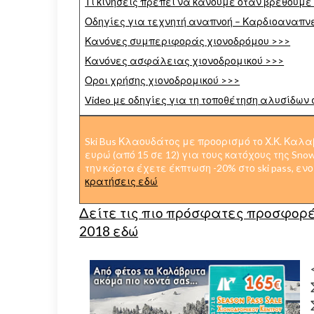
Τι κινήσεις πρέπει να κάνουμε όταν βρεθούμε
Οδηγίες για τεχνητή αναπνοή – Καρδιοαναπνε
Κανόνες συμπεριφοράς χιονοδρόμου >>>
Κανόνες ασφάλειας χιονοδρομικού >>>
Οροι χρήσης χιονοδρομικού >>>
Video με οδηγίες για τη τοποθέτηση αλυσίδων 
Ski Bus Κλαουδάτος με προορισμό το Χ.Κ. Καλ
ευρώ (από 15 σε 12) για τους κατόχους της Sno
την κάρτα έχετε έκπτωση -20% στο ski pass, ε
κρατήσεις εδώ
Δείτε τις πιο πρόσφατες προσφορές
2018 εδώ