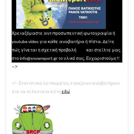
Χρειαζόμαστε αντιπροσωπευτική φωτογραφία ή
youtube video για κάθε αναβατήρα ή πίστα. Δείτε
πώς γίνεται η σχετική προβολή
εδώ
και στείλτε μας
στο info@snowreport.gr το υλικό σας. Ευχαριστούμε!!
–>
<!– Στατιστικά λειτουργίας εναέριων αναβατήρων
για τα τελευταία 6 έτη
εδώ