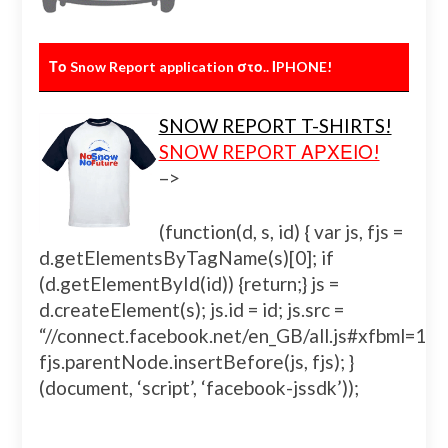
Το Snow Report application στο.. ΙPHONE!
SNOW REPORT T-SHIRTS!
SNOW REPORT ΑΡΧΕΙΟ!
–>
(function(d, s, id) { var js, fjs =
d.getElementsByTagName(s)[0]; if
(d.getElementById(id)) {return;} js =
d.createElement(s); js.id = id; js.src =
“//connect.facebook.net/en_GB/all.js#xfbml=
fjs.parentNode.insertBefore(js, fjs); }
(document, ‘script’, ‘facebook-jssdk’));