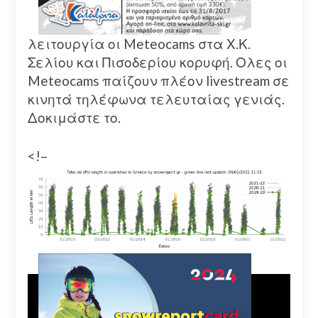
λειτουργία οι Meteocams στα Χ.Κ.
Σελίου και Πισοδερίου κορυφή. Ολες οι
Meteocams παίζουν πλέον livestream σε
κινητά τηλέφωνα τελευταίας γενιάς.
Δοκιμάστε το.
<!–