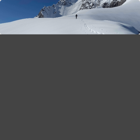
season 2025-26
30
χρόνια Snow Report