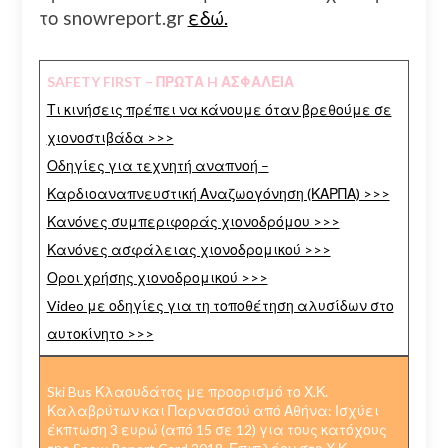
το snowreport.gr
εδώ.
SAFETY FIRST – ΠΡΩΤΑ H ΑΣΦΑΛΕΙΑ
Τι κινήσεις πρέπει να κάνουμε όταν βρεθούμε σε
χιονοστιβάδα >>>
Οδηγίες για τεχνητή αναπνοή –
Καρδιοαναπνευστική Αναζωογόνηση (ΚΑΡΠΑ) >>>
Κανόνες συμπεριφοράς χιονοδρόμου >>>
Κανόνες ασφάλειας χιονοδρομικού >>>
Οροι χρήσης χιονοδρομικού >>>
Video με οδηγίες για τη τοποθέτηση αλυσίδων στο
αυτοκίνητο >>>
Ski Bus Κλαουδάτος με προορισμό το Χ.Κ.
Καλαβρύτων και Παρνασσού από Αθήνα: Ισχύει
έκπτωση 3 ευρώ (από 15 σε 12) για τους κατόχους