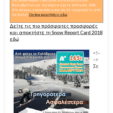
της Snow Report Card 2018. Επιπλέον στο Χ.Κ.
Καλαβρύτων με την κάρτα έχετε έκπτωση -20%
στο ski pass, ενοικιάσεις και σε ότι αγοράσετε από
τα σαλέ!
On line κρατήσεις εδώ
Δείτε τις πιο πρόσφατες προσφορές
και αποκτήστε τη Snow Report Card 2018
εδώ
<!–
–>
Σε