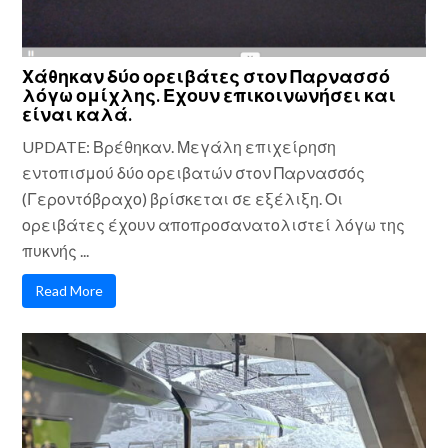
Χάθηκαν δύο ορειβάτες στον Παρνασσό
λόγω ομίχλης. Εχουν επικοινωνήσει και
είναι καλά.
UPDATE: Βρέθηκαν. Μεγάλη επιχείρηση
εντοπισμού δύο ορειβατών στον Παρνασσός
(Γεροντόβραχο) βρίσκεται σε εξέλιξη. Οι
ορειβάτες έχουν αποπροσανατολιστεί λόγω της
πυκνής ...
Read More