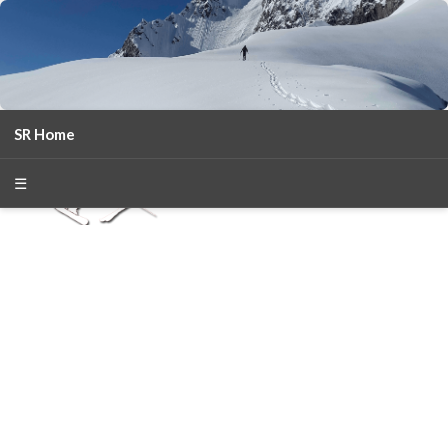
SR Home
season 2025-26
30
χρόνια Snow Report
☰