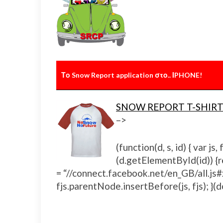
Το Snow Report application στο.. ΙPHONE!
SNOW REPORT T-SHIRT
–>
(function(d, s, id) { var 
(d.getElementById(id)) {ret
= “//connect.facebook.net/en_GB/all.
fjs.parentNode.insertBefore(js, fjs); }(d