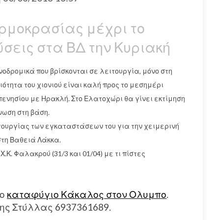
ερμοκρασίας μέχρι το
σεις στα ΒΔ την Κυριακή
οδρομικά που βρίσκονται σε λειτουργία, μόνο στη
ιότητα του χιονιού είναι καλή προς το μεσημέρι
πενησίου με Ηρακλή. Στο Ελατοχώρι θα γίνει εκτίμηση
όνωση στη βάση.
τουργίας των εγκαταστάσεων του για την χειμερινή
στη Βαθειά Λάκκα.
Κ. Φαλακρού (31/3 και 01/04) με τι πίστες
το
καταφύγιο Κάκαλος στον Ολυμπο
.
ς Στύλλας 6937361689.