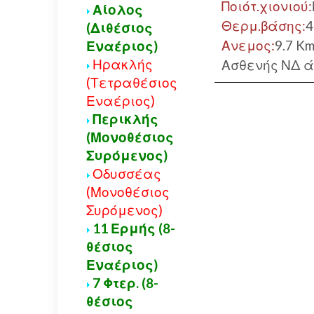
Ποιότ.χιονιού:
Αίολος
Θερμ.βάσης:
4
(Διθέσιος
Ανεμος:
9.7 K
Εναέριος)
Ηρακλής
Ασθενής ΝΔ 
(Τετραθέσιος
Εναέριος)
Περικλής
(Μονοθέσιος
Συρόμενος)
Οδυσσέας
(Μονοθέσιος
Συρόμενος)
11 Ερμής (8-
θέσιος
Εναέριος)
7 Φτερ. (8-
θέσιος