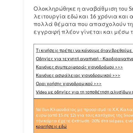
Ολοκληρώθηκε η αναβάθμιση του Sno
λειτουργία εδώ και 16 χρόνια και
πολλά θέματα που απασχολούν τη 
εγγραφή πλέον γίνεται και μέσω τ
Τι κινήσεις πρέπει να κάνουμε όταν βρεθούμε
Οδηγίες για τεχνητή αναπνοή – Καρδιοαναπνε
Κανόνες συμπεριφοράς χιονοδρόμου >>>
Κανόνες ασφάλειας χιονοδρομικού >>>
Οροι χρήσης χιονοδρομικού >>>
Video με οδηγίες για τη τοποθέτηση αλυσίδων 
Ski Bus Κλαουδάτος με προορισμό το Χ.Κ. Καλ
ευρώ (από 15 σε 12) για τους κατόχους της Sno
την κάρτα έχετε έκπτωση -20% στο ski pass, ε
κρατήσεις εδώ