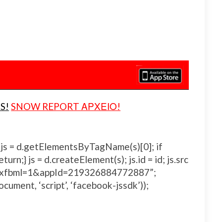
S!
SNOW REPORT ΑΡΧΕΙΟ!
js, fjs = d.getElementsByTagName(s)[0]; if
urn;} js = d.createElement(s); js.id = id; js.src
js#xfbml=1&appId=219326884772887”;
ocument, ‘script’, ‘facebook-jssdk’));