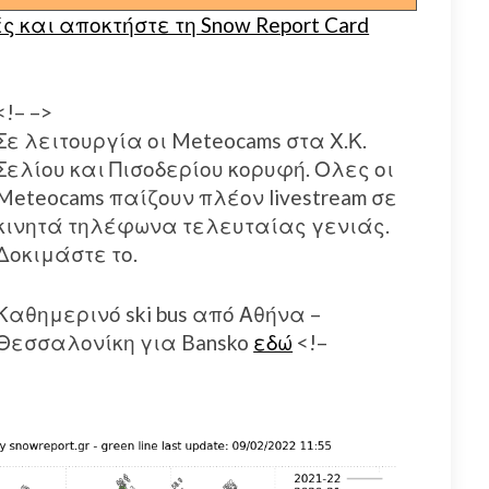
 και αποκτήστε τη Snow Report Card
<!–
–>
Σε λειτουργία οι Meteocams στα Χ.Κ.
Σελίου και Πισοδερίου κορυφή. Ολες οι
Meteocams παίζουν πλέον livestream σε
κινητά τηλέφωνα τελευταίας γενιάς.
Δοκιμάστε το.
Καθημερινό ski bus από Αθήνα –
Θεσσαλονίκη για Bansko
εδώ
<!–