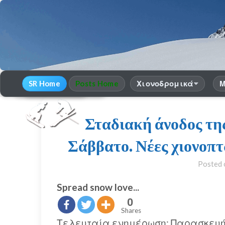
SR Home
Posts Home
Χιονοδρομικά
Μ
30
χρόνια Snow Report
season 2025-26
Σταδιακή άνοδος τη
Σάββατο. Νέες χιονοπ
Posted
Spread snow love...
0
Shares
Τελευταία ενημέρωση: Παρασκευή 