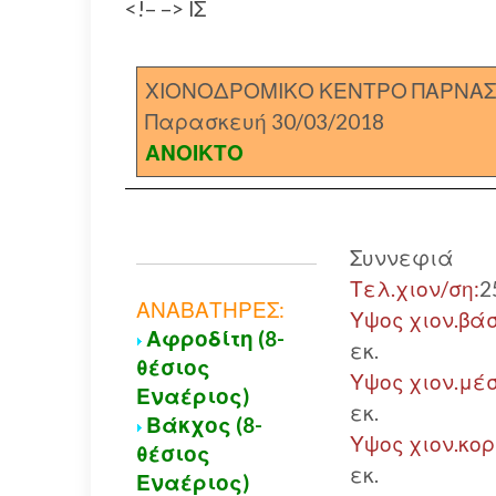
<!– –> ΙΣ
ΧΙΟΝΟΔΡΟΜΙΚΟ ΚΕΝΤΡΟ ΠΑΡΝΑ
Παρασκευή 30/03/2018
ΑΝΟΙΚΤΟ
Συννεφιά
Τελ.χιον/ση:
2
ΑΝΑΒΑΤΗΡΕΣ:
Υψος χιον.βάσ
Αφροδίτη (8-
εκ.
θέσιος
Υψος χιον.μέσ
Εναέριος)
εκ.
Βάκχος (8-
Υψος χιον.κο
θέσιος
εκ.
Εναέριος)