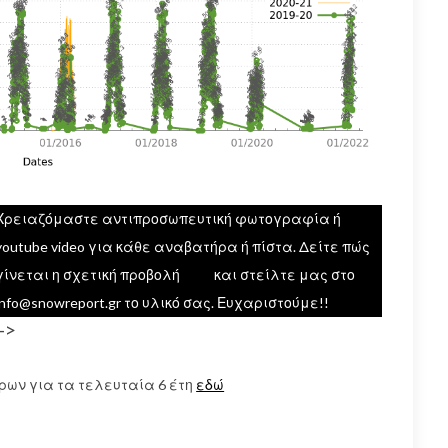
Χρειαζόμαστε αντιπροσωπευτική φωτογραφία ή
youtube video για κάθε αναβατήρα ή πίστα. Δείτε πώς
γίνεται η σχετική προβολή
εδώ
και στείλτε μας στο
info@snowreport.gr το υλικό σας. Ευχαριστούμε!!
–>
ρων για τα τελευταία 6 έτη
εδώ