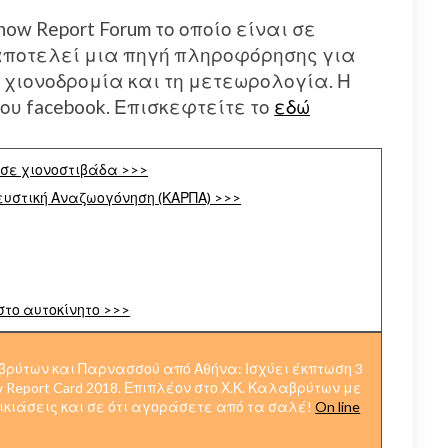
w Report Forum το οποίο είναι σε
 αποτελεί μια πηγή πληροφόρησης για
χιονοδρομία και τη μετεωρολογία. Η
ου facebook. Επισκεφτείτε το
εδώ
 σε χιονοστιβάδα >>>
υστική Αναζωογόνηση (ΚΑΡΠΑ) >>>
στο αυτοκίνητο >>>
αβρύτων και Παρνασσού από Αθήνα: Ισχύει έκπτωση 3
w Report Card 2018. Επιπλέον στο Χ.Κ. Καλαβρύτων με
νοικιάσεις και σε ότι αγοράσετε από τα σαλέ!
On line