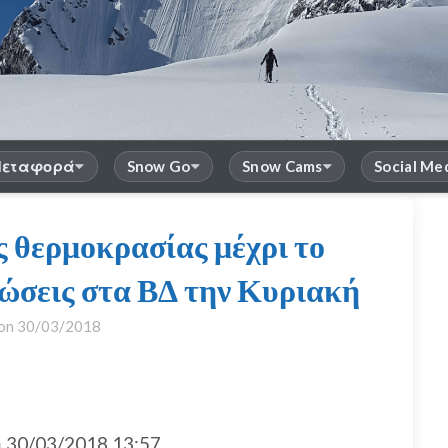
εταφορά
Snow Go
Snow Cams
Social Me
ς θερμοκρασίας μέχρι το
τώσεις στα ΒΔ την Κυριακή
 on
30/03/2018
30/03/2018 13:57