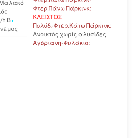
Μαλακό
Φτερ.Πάνω Πάρκινκ:
.6c
ΚΛΕΙΣΤΟΣ
m/h Β
Πολύδ.-Φτερ.Κάτω Πάρκινκ:
άνεμος
Ανοικτός χωρίς αλυσίδες
Αγόριανη-Φυλάκιο: