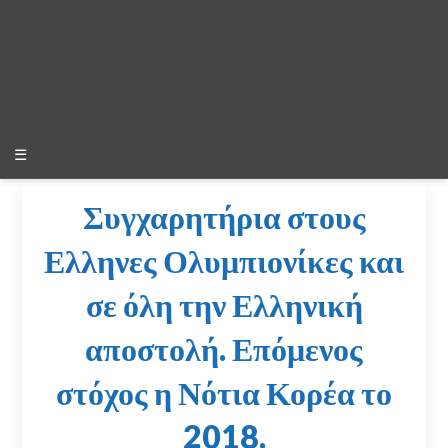
☰
Συγχαρητήρια στους
Ελληνες Ολυμπιονίκες και
σε όλη την Ελληνική
αποστολή. Επόμενος
στόχος η Νότια Κορέα το
2018.