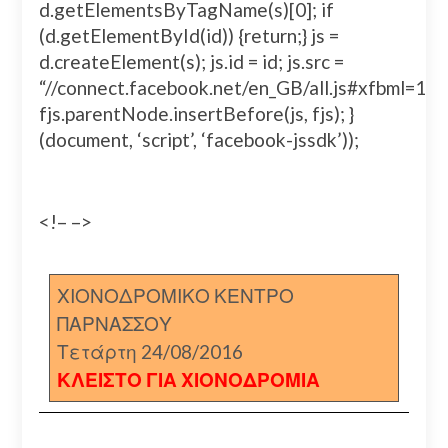
d.getElementsByTagName(s)[0]; if
(d.getElementById(id)) {return;} js =
d.createElement(s); js.id = id; js.src =
“//connect.facebook.net/en_GB/all.js#xfbml=
fjs.parentNode.insertBefore(js, fjs); }
(document, ‘script’, ‘facebook-jssdk’));
<!– –>
ΧΙΟΝΟΔΡΟΜΙΚΟ ΚΕΝΤΡΟ
ΠΑΡΝΑΣΣΟΥ
Τετάρτη 24/08/2016
ΚΛΕΙΣΤΟ ΓΙΑ ΧΙΟΝΟΔΡΟΜΙΑ