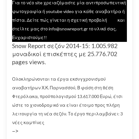
Για το νέο site χρειαζόμαστε μία αντιπροσωπευτική
φωτογραφία ή youtube video για κάθε αναβατήρα ή
πίστα. Δείτε πώς γίνεται η σχετική προβολή
εδώ
και
στείλτε μας στο info@snowreport.gr το υλικό σας.
Ευχαριστούμε!!
Snow Report σεζόν 2014-15: 1.005.982
μοναδικοί επισκέπτες με 25.776.702
pages views.
Ολοκληρώνονται τα έργα εκσυγχρονισμού
αναβατήρων Χ.Κ. Παρνασσού, Β φάση στη θέση
Φτερόλακα, προϋπολογισμού 13.617.000 Ευρώ, έτσι
ώστε το χιονοδρομικό να είναι έτοιμο προς πλήρη
λειτουργία τη νέα σεζόν. Το έργο περιλαμβάνει: 3
νέες καμπίνες
–>