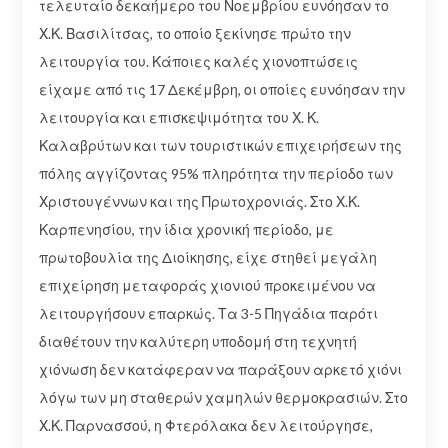
τελευταίο δεκαήμερο του Νοεμβρίου ευνόησαν το
Χ.Κ. Βασιλίτσας, το οποίο ξεκίνησε πρώτο την
λειτουργία του. Κάποιες καλές χιονοπτώσεις
είχαμε από τις 17 Δεκέμβρη, οι οποίες ευνόησαν την
λειτουργία και επισκεψιμότητα του Χ. Κ.
Καλαβρύτων και των τουριστικών επιχειρήσεων της
πόλης αγγίζοντας 95% πληρότητα την περίοδο των
Χριστουγέννων και της Πρωτοχρονιάς. Στο Χ.Κ.
Καρπενησίου, την ίδια χρονική περίοδο, με
πρωτοβουλία της Διοίκησης, είχε στηθεί μεγάλη
επιχείρηση μεταφοράς χιονιού προκειμένου να
λειτουργήσουν επαρκώς. Τα 3-5 Πηγάδια παρότι
διαθέτουν την καλύτερη υποδομή στη τεχνητή
χιόνωση δεν κατάφεραν να παράξουν αρκετό χιόνι
λόγω των μη σταθερών χαμηλών θερμοκρασιών. Στο
Χ.Κ. Παρνασσού, η Φτερόλακα δεν λειτούργησε,