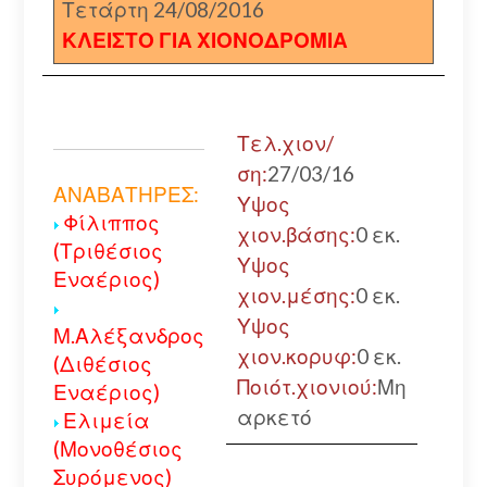
Τετάρτη 24/08/2016
ΚΛΕΙΣΤΟ ΓΙΑ ΧΙΟΝΟΔΡΟΜΙΑ
Τελ.χιον/
ση:
27/03/16
ΑΝΑΒΑΤΗΡΕΣ:
Υψος
Φίλιππος
χιον.βάσης:
0 εκ.
(Τριθέσιος
Υψος
Εναέριος)
χιον.μέσης:
0 εκ.
Υψος
Μ.Αλέξανδρος
χιον.κορυφ:
0 εκ.
(Διθέσιος
Ποιότ.χιονιού:
Μη
Εναέριος)
αρκετό
Ελιμεία
(Μονοθέσιος
Συρόμενος)