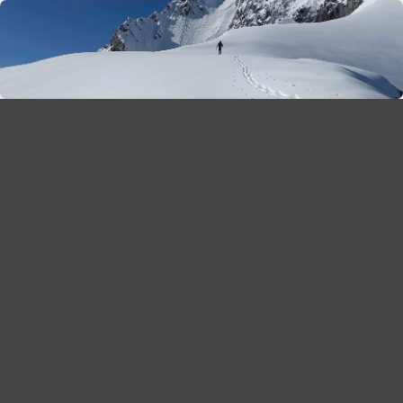
season 2025-26
30
χρόνια Snow Report