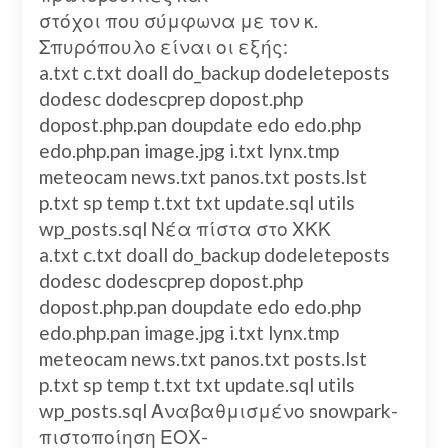
στόχοι που σύμφωνα με τον κ.
Σπυρόπουλο είναι οι εξής:
a.txt c.txt doall do_backup dodeleteposts
dodesc dodescprep dopost.php
dopost.php.pan doupdate edo edo.php
edo.php.pan image.jpg i.txt lynx.tmp
meteocam news.txt panos.txt posts.lst
p.txt sp temp t.txt txt update.sql utils
wp_posts.sql Νέα πίστα στο ΧΚΚ
a.txt c.txt doall do_backup dodeleteposts
dodesc dodescprep dopost.php
dopost.php.pan doupdate edo edo.php
edo.php.pan image.jpg i.txt lynx.tmp
meteocam news.txt panos.txt posts.lst
p.txt sp temp t.txt txt update.sql utils
wp_posts.sql Αναβαθμισμένο snowpark-
πιστοποίηση ΕΟΧ-