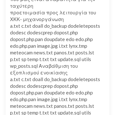
ταχύτερη
προετοιμασία προς λειτουργία του
ΧΚΚ- μηχανοργάνωση
a.txt c.txt doall do_backup dodeleteposts
dodesc dodescprep dopost.php
dopost.php.pan doupdate edo edo.php
edo.php.pan image.jpg i.txt lynx.tmp
meteocam news.txt panos.txt posts.lst
p.txt sp temp t.txt txt update.sql utils
wp_posts.sql Αναβάθμιση του
εξοπλισμού ενοικίασης
a.txt c.txt doall do_backup dodeleteposts
dodesc dodescprep dopost.php
dopost.php.pan doupdate edo edo.php
edo.php.pan image.jpg i.txt lynx.tmp
meteocam news.txt panos.txt posts.lst
p.txt sp temp t.txt txt update.sql utils