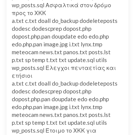
wp_posts.sql Ασφαλτικά στον δρόμο
προς το ΧΚΚ
a.txt c.txt doall do_backup dodeleteposts
dodesc dodescprep dopost.php
dopost.php.pan doupdate edo edo.php
edo.php.pan image.jpg i.txt lynx.tmp
meteocam news.txt panos.txt posts.lst
p.txt sp temp t.txt txt update.sql utils
wp_posts.sql Έλεγχοι πενταετίας και
ετήσιοι
a.txt c.txt doall do_backup dodeleteposts
dodesc dodescprep dopost.php
dopost.php.pan doupdate edo edo.php
edo.php.pan image.jpg i.txt lynx.tmp
meteocam news.txt panos.txt posts.lst
p.txt sp temp t.txt txt update.sql utils
wp_posts.sql Έτοιμο το ΧΚΚ για