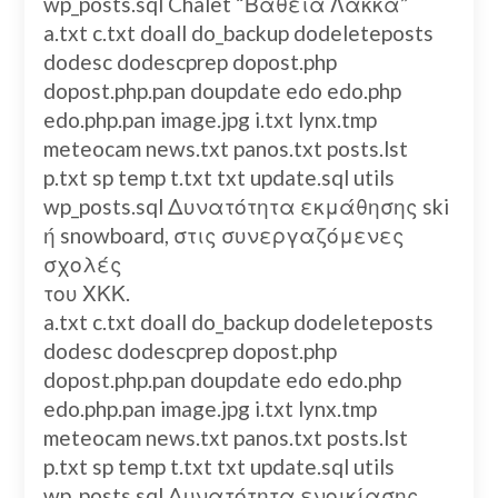
wp_posts.sql Chalet “Βαθειά Λάκκα”
a.txt c.txt doall do_backup dodeleteposts
dodesc dodescprep dopost.php
dopost.php.pan doupdate edo edo.php
edo.php.pan image.jpg i.txt lynx.tmp
meteocam news.txt panos.txt posts.lst
p.txt sp temp t.txt txt update.sql utils
wp_posts.sql Δυνατότητα εκμάθησης ski
ή snowboard, στις συνεργαζόμενες
σχολές
του ΧΚΚ.
a.txt c.txt doall do_backup dodeleteposts
dodesc dodescprep dopost.php
dopost.php.pan doupdate edo edo.php
edo.php.pan image.jpg i.txt lynx.tmp
meteocam news.txt panos.txt posts.lst
p.txt sp temp t.txt txt update.sql utils
wp_posts.sql Δυνατότητα ενοικίασης