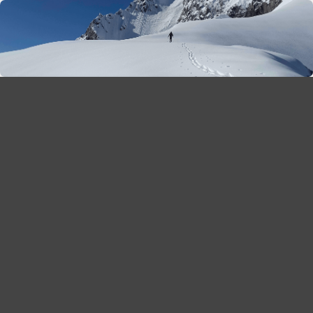
season 2025-26
30
χρόνια Snow Report