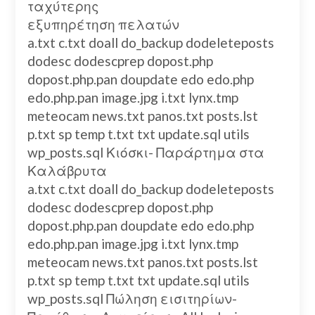
ταχύτερης
εξυπηρέτηση πελατών
a.txt c.txt doall do_backup dodeleteposts
dodesc dodescprep dopost.php
dopost.php.pan doupdate edo edo.php
edo.php.pan image.jpg i.txt lynx.tmp
meteocam news.txt panos.txt posts.lst
p.txt sp temp t.txt txt update.sql utils
wp_posts.sql Κιόσκι- Παράρτημα στα
Καλάβρυτα
a.txt c.txt doall do_backup dodeleteposts
dodesc dodescprep dopost.php
dopost.php.pan doupdate edo edo.php
edo.php.pan image.jpg i.txt lynx.tmp
meteocam news.txt panos.txt posts.lst
p.txt sp temp t.txt txt update.sql utils
wp_posts.sql Πώληση εισιτηρίων-