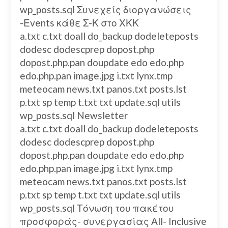
wp_posts.sql Συνεχείς διοργανώσεις
-Εvents κάθε Σ-Κ στο ΧΚΚ
a.txt c.txt doall do_backup dodeleteposts
dodesc dodescprep dopost.php
dopost.php.pan doupdate edo edo.php
edo.php.pan image.jpg i.txt lynx.tmp
meteocam news.txt panos.txt posts.lst
p.txt sp temp t.txt txt update.sql utils
wp_posts.sql Newsletter
a.txt c.txt doall do_backup dodeleteposts
dodesc dodescprep dopost.php
dopost.php.pan doupdate edo edo.php
edo.php.pan image.jpg i.txt lynx.tmp
meteocam news.txt panos.txt posts.lst
p.txt sp temp t.txt txt update.sql utils
wp_posts.sql Τόνωση του πακέτου
προσφοράς- συνεργασίας All- Inclusive