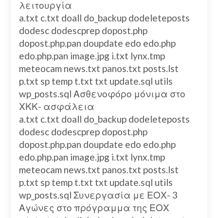
λειτουργία
a.txt c.txt doall do_backup dodeleteposts
dodesc dodescprep dopost.php
dopost.php.pan doupdate edo edo.php
edo.php.pan image.jpg i.txt lynx.tmp
meteocam news.txt panos.txt posts.lst
p.txt sp temp t.txt txt update.sql utils
wp_posts.sql Ασθενοφόρο μόνιμα στο
ΧΚΚ- ασφάλεια
a.txt c.txt doall do_backup dodeleteposts
dodesc dodescprep dopost.php
dopost.php.pan doupdate edo edo.php
edo.php.pan image.jpg i.txt lynx.tmp
meteocam news.txt panos.txt posts.lst
p.txt sp temp t.txt txt update.sql utils
wp_posts.sql Συνεργασία με ΕΟΧ- 3
Αγώνες στο πρόγραμμα της ΕΟΧ