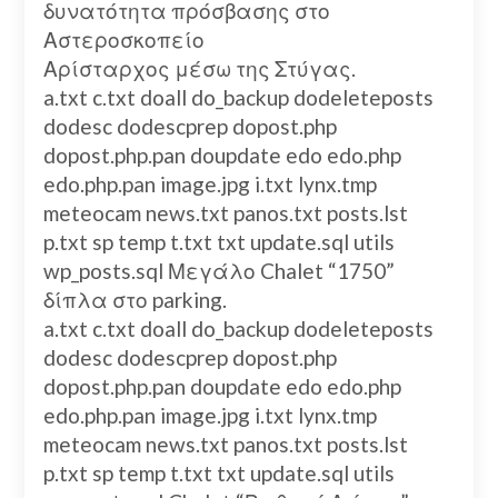
δυνατότητα πρόσβασης στο
Αστεροσκοπείο
Αρίσταρχος μέσω της Στύγας.
a.txt c.txt doall do_backup dodeleteposts
dodesc dodescprep dopost.php
dopost.php.pan doupdate edo edo.php
edo.php.pan image.jpg i.txt lynx.tmp
meteocam news.txt panos.txt posts.lst
p.txt sp temp t.txt txt update.sql utils
wp_posts.sql Μεγάλο Chalet “1750”
δίπλα στο parking.
a.txt c.txt doall do_backup dodeleteposts
dodesc dodescprep dopost.php
dopost.php.pan doupdate edo edo.php
edo.php.pan image.jpg i.txt lynx.tmp
meteocam news.txt panos.txt posts.lst
p.txt sp temp t.txt txt update.sql utils