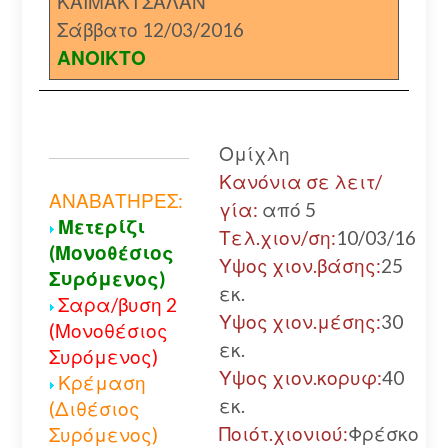
ΚΑΙΜΑΚΤΣΑΛΑΝ
Σάββατο 12/03/2016
ΑΝΟΙΚΤΟ
Ομίχλη
Κανόνια σε λειτ/
ΑΝΑΒΑΤΗΡΕΣ:
γία:
από 5
Μετερίζι
Τελ.χιον/ση:
10/03/16
(Μονοθέσιος
Υψος χιον.βάσης:
25
Συρόμενος)
εκ.
Σαρα/βυση 2
Υψος χιον.μέσης:
30
(Μονοθέσιος
εκ.
Συρόμενος)
Υψος χιον.κορυφ:
40
Κρέμαση
εκ.
(Διθέσιος
Ποιότ.χιονιού:
Φρέσκο
Συρόμενος)