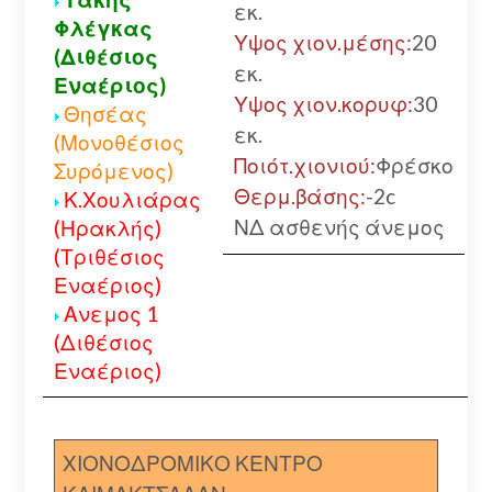
εκ.
Φλέγκας
Υψος χιον.μέσης:
20
(Διθέσιος
εκ.
Εναέριος)
Υψος χιον.κορυφ:
30
Θησέας
εκ.
(Μονοθέσιος
Ποιότ.χιονιού:
Φρέσκο
Συρόμενος)
Θερμ.βάσης:
-2c
Κ.Χουλιάρας
ΝΔ ασθενής άνεμος
(Ηρακλής)
(Τριθέσιος
Εναέριος)
Ανεμος 1
(Διθέσιος
Εναέριος)
ΧΙΟΝΟΔΡΟΜΙΚΟ ΚΕΝΤΡΟ