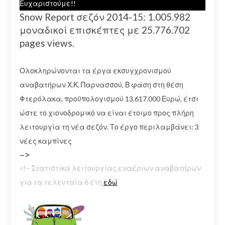
Ευχαριστούμε!!
Snow Report σεζόν 2014-15: 1.005.982
μοναδικοί επισκέπτες με 25.776.702
pages views.
Ολοκληρώνονται τα έργα εκσυγχρονισμού
αναβατήρων Χ.Κ. Παρνασσού, Β φάση στη θέση
Φτερόλακα, προϋπολογισμού 13.617.000 Ευρώ, έτσι
ώστε το χιονοδρομικό να είναι έτοιμο προς πλήρη
λειτουργία τη νέα σεζόν. Το έργο περιλαμβάνει: 3
νέες καμπίνες
–>
<!– Στατιστικά λειτουργίας εναέριων αναβατήρων
για τα τελευταία 6 έτη
εδώ