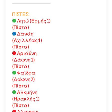
ΠΙΣΤΕΣ:
Λητώ (Ερμής1)
(Πίστα)
Δανάη
(Αχιλλέας1)
(Πίστα)
Αριάδνη
(Δάφνη1)
(Πίστα)
Φαίδρα
(Δάφνη2)
(Πίστα)
Αλκμήνη
(Ηρακλής1)
(Πίστα)
Αλκηστις