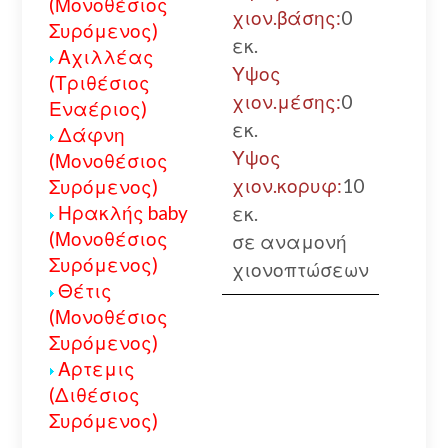
(Μονοθέσιος
χιον.βάσης:
0
Συρόμενος)
εκ.
Αχιλλέας
Υψος
(Τριθέσιος
χιον.μέσης:
0
Εναέριος)
εκ.
Δάφνη
Υψος
(Μονοθέσιος
χιον.κορυφ:
10
Συρόμενος)
Ηρακλής baby
εκ.
(Μονοθέσιος
σε αναμονή
Συρόμενος)
χιονοπτώσεων
Θέτις
(Μονοθέσιος
Συρόμενος)
Αρτεμις
(Διθέσιος
Συρόμενος)