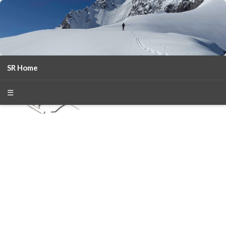
SR Home
season 2025-26
30
χρόνια Snow Report
☰