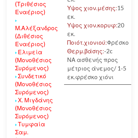
(Τριθέσιος
Υψος χιον.μέσης:
15
Εναέριος)
εκ.
Υψος χιον.κορυφ:
20
Μ.Αλέξανδρος
εκ.
(Διθέσιος
Ποιότ.χιονιού:
Φρέσκο
Εναέριος)
Θερμ.βάσης:
-2c
Ελιμεία
ΝΑ ασθενής προς
(Μονοθέσιος
Συρόμενος)
μέτριος άνεμος/ 1-5
Συνδετικό
εκ.φρέσκο χιόνι
(Μονοθέσιος
Συρόμενος)
Χ. Μιγδάνης
(Μονοθέσιος
Συρόμενος)
Τυμφαία
Σαμ.