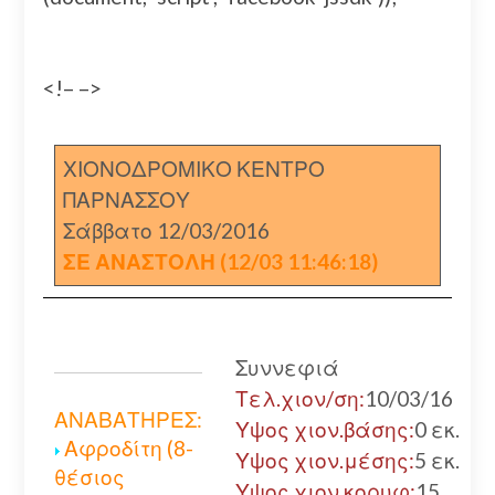
<!– –>
ΧΙΟΝΟΔΡΟΜΙΚΟ ΚΕΝΤΡΟ
ΠΑΡΝΑΣΣΟΥ
Σάββατο 12/03/2016
ΣΕ ΑΝΑΣΤΟΛΗ (12/03 11:46:18)
Συννεφιά
Τελ.χιον/ση:
10/03/16
ΑΝΑΒΑΤΗΡΕΣ:
Υψος χιον.βάσης:
0 εκ.
Αφροδίτη (8-
Υψος χιον.μέσης:
5 εκ.
θέσιος
Υψος χιον.κορυφ:
15