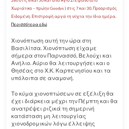
280 στις 6 και 30 και από Αγιο Στέφανο (στο
Χωριάτικο – πρώην Goodys ) στις 7 και 30. Προορισμός
Ειδομένη. Επιστροφή αργά τη νύχτα την ίδια ημέρα.
Περισσότερα εδώ
Χιονόπτωση αυτή την ώρα στη
Βασιλίτσα. Xιονόπτωση είχαμε
σήμερα στον Παρνασσό, Βελούχι και
Ανήλιο. Αύριο θα λειτουργήσει και ο
Θησέας στο Χ.Κ. Καρπενησίου και τα
υπόλοιπα σε αναμονή.
Το κύμα χιονοπτώσεων σε εξέλιξη θα
έχει διάρκεια μέχρι την Πέμπτη και θα
ανατρέψει ριζικά τη σημερινή
κατάσταση μη λειτουργίας
χιονοδρομικών λόγω έλλειψης