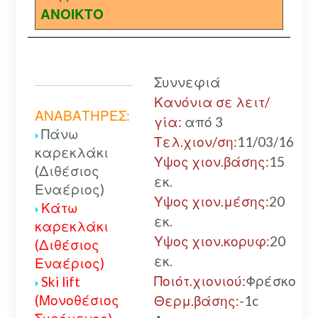
ΑΝΟΙΚΤΟ
Συννεφιά
Κανόνια σε λειτ/
ΑΝΑΒΑΤΗΡΕΣ:
γία:
από 3
Πάνω
Τελ.χιον/ση:
11/03/16
καρεκλάκι
Υψος χιον.βάσης:
15
(Διθέσιος
εκ.
Εναέριος)
Υψος χιον.μέσης:
20
Κάτω
εκ.
καρεκλάκι
Υψος χιον.κορυφ:
20
(Διθέσιος
εκ.
Εναέριος)
Ποιότ.χιονιού:
Φρέσκο
Ski lift
(Μονοθέσιος
Θερμ.βάσης:
-1c