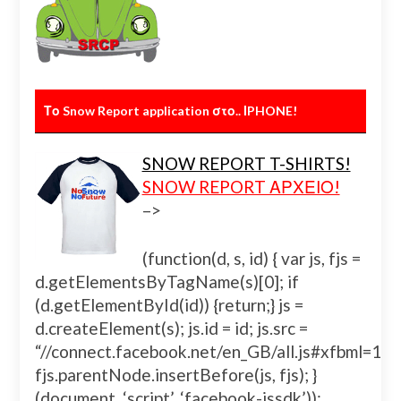
Το Snow Report application στο.. ΙPHONE!
SNOW REPORT T-SHIRTS!
SNOW REPORT ΑΡΧΕΙΟ!
–>
(function(d, s, id) { var js, fjs =
d.getElementsByTagName(s)[0]; if
(d.getElementById(id)) {return;} js =
d.createElement(s); js.id = id; js.src =
“//connect.facebook.net/en_GB/all.js#xfbml=
fjs.parentNode.insertBefore(js, fjs); }
(document, ‘script’, ‘facebook-jssdk’));