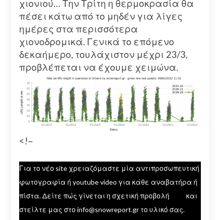
χιονιού… Την Τρίτη η θερμοκρασία θα
πέσει κάτω από το μηδέν για λίγες
ημέρες στα περισσότερα
χιονοδρομικά. Γενικά το επόμενο
δεκαήμερο, τουλάχιστον μέχρι 23/3,
προβλέπεται να έχουμε χειμώνα.
<!–
Για το νέο site χρειαζόμαστε μία αντιπροσωπευτική
φωτογραφία ή youtube video για κάθε αναβατήρα ή
πίστα. Δείτε πώς γίνεται η σχετική προβολή
εδώ
και
στείλτε μας στο info@snowreport.gr το υλικό σας.