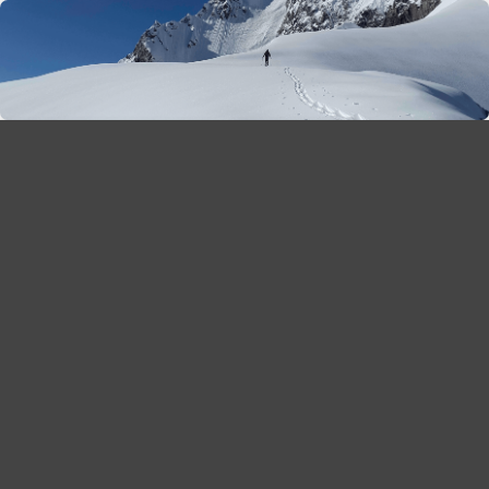
season 2025-26
30
χρόνια Snow Report