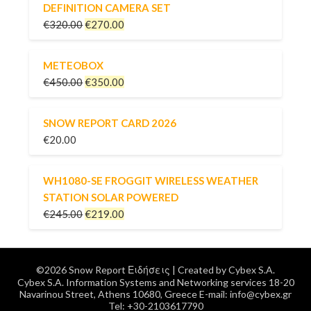
DEFINITION CAMERA SET
€
320.00
€
270.00
METEOBOX
€
450.00
€
350.00
SNOW REPORT CARD 2026
€
20.00
WH1080-SE FROGGIT WIRELESS WEATHER
STATION SOLAR POWERED
€
245.00
€
219.00
©2026 Snow Report Ειδήσεις
| Created by
Cybex S.A.
Cybex S.A. Information Systems and Networking services 18-20
Navarinou Street, Athens 10680, Greece E-mail: info@cybex.gr
Tel: +30-2103617790