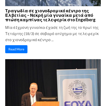
Τραγωδία σε χιονοδρομικό κέντρο της
Ελβετίας – Νεκρή μία γυναίκα μετά από
πτώση καμπίνας τελεφερίκ στο Engelberg
Μία 61χρονη γυναίκα έχασε τη ζωή της το πρωί της
Τετάρτης (18/3) σε σοβαρό ατύχημα με τελεφερίκ
στο χιονοδρομικό κέντρο ...
Read More