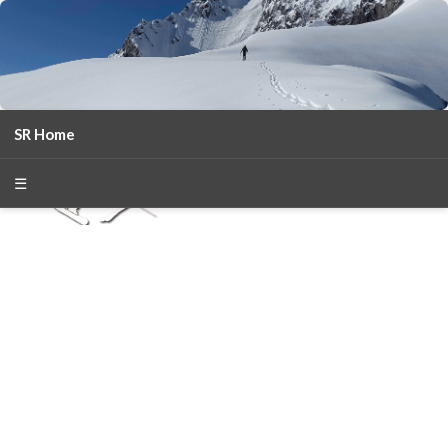
SR Home
season 2025-26
30
χρόνια Snow Report
☰