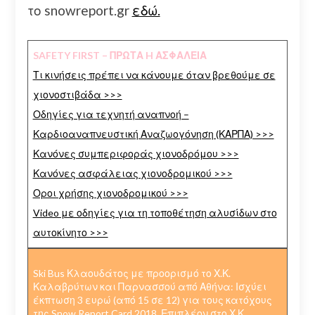
το snowreport.gr
εδώ.
SAFETY FIRST – ΠΡΩΤΑ H ΑΣΦΑΛΕΙΑ
Τι κινήσεις πρέπει να κάνουμε όταν βρεθούμε σε
χιονοστιβάδα >>>
Οδηγίες για τεχνητή αναπνοή –
Καρδιοαναπνευστική Αναζωογόνηση (ΚΑΡΠΑ) >>>
Κανόνες συμπεριφοράς χιονοδρόμου >>>
Κανόνες ασφάλειας χιονοδρομικού >>>
Οροι χρήσης χιονοδρομικού >>>
Video με οδηγίες για τη τοποθέτηση αλυσίδων στο
αυτοκίνητο >>>
Ski Bus Κλαουδάτος με προορισμό το Χ.Κ.
Καλαβρύτων και Παρνασσού από Αθήνα: Ισχύει
έκπτωση 3 ευρώ (από 15 σε 12) για τους κατόχους
της Snow Report Card 2018. Επιπλέον στο Χ.Κ.