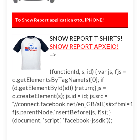
Το Snow Report application στο.. ΙPHONE!
SNOW REPORT T-SHIRTS!
SNOW REPORT ΑΡΧΕΙΟ!
–>
(function(d, s, id) { var js, fjs =
d.getElementsByTagName(s)[0]; if
(d.getElementById(id)) {return;} js =
d.createElement(s); js.id = id; js.src =
“//connect.facebook.net/en_GB/all.js#xfbml=
fjs.parentNode.insertBefore(js, fjs); }
(document, ‘script’, ‘facebook-jssdk’));