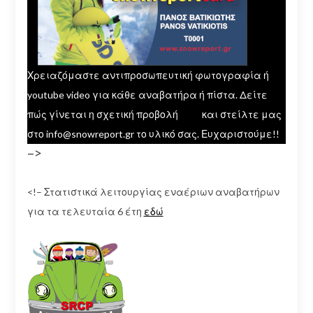
Χρειαζόμαστε αντιπροσωπευτική φωτογραφία ή
youtube video για κάθε αναβατήρα ή πίστα. Δείτε
πώς γίνεται η σχετική προβολή
εδώ
και στείλτε μας
στο info@snowreport.gr το υλικό σας. Ευχαριστούμε!!
–>
<!– Στατιστικά λειτουργίας εναέριων αναβατήρων
για τα τελευταία 6 έτη
εδώ