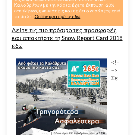
Καλαβρύτων με την κάρτα έχετε έκπτωση -20%
στο ski pass, ενοικιάσεις και σε ότι αγοράσετε από
τα σαλέ!
On line κρατήσεις εδώ
Δείτε τις πιο πρόσφατες προσφορές
και αποκτήστε τη Snow Report Card 2018
εδώ
<!–
–>
Σε