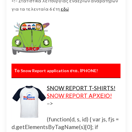
<!– Στατιστικά λειτουργίας εναέριων αναβατήρων
για τα τελευταία 6 έτη
εδώ
Το Snow Report application στο.. ΙPHONE!
SNOW REPORT T-SHIRTS!
SNOW REPORT ΑΡΧΕΙΟ!
–>
(function(d, s, id) { var js, fjs =
d.getElementsByTagName(s)[0]; if