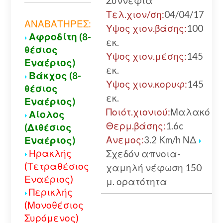
Συννεφιά
Τελ.χιον/ση:
04/04/17
ΑΝΑΒΑΤΗΡΕΣ:
Υψος χιον.βάσης:
100
Αφροδίτη (8-
εκ.
θέσιος
Υψος χιον.μέσης:
145
Εναέριος)
εκ.
Βάκχος (8-
Υψος χιον.κορυφ:
145
θέσιος
εκ.
Εναέριος)
Ποιότ.χιονιού:
Μαλακό
Αίολος
Θερμ.βάσης:
1.6c
(Διθέσιος
Ανεμος:
3.2 Km/h ΝΔ
Εναέριος)
Ηρακλής
Σχεδόν απνοια-
(Τετραθέσιος
χαμηλή νέφωση 150
Εναέριος)
μ. ορατότητα
Περικλής
(Μονοθέσιος
Συρόμενος)