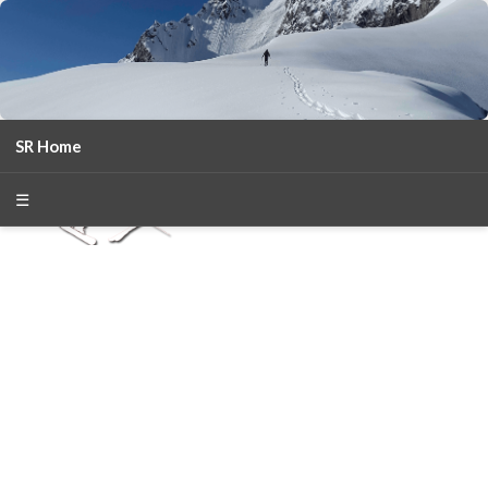
SR Home
season 2025-26
30
χρόνια Snow Report
☰