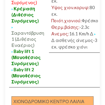
εκ.
Συρόμενος)
Υψος χιον.κορυφ:
80
Κρέμαση
εκ.
(Διθέσιος
Ποιότ.χιονιού:
Φρέσκο
Συρόμενος)
Θερμ.βάσης:
-2.3c
Σαραντόβρυση
Ανεμος:
16.1 Km/h Δ
1 (Διθέσιος
Δ ασθενής άνεμος-3
Εναέριος)
εκ. φρέσκο χιόνι
Baby lift 1
(Μονοθέσιος
Συρόμενος)
Baby lift 2
(Μονοθέσιος
Συρόμενος)
ΧΙΟΝΟΔΡΟΜΙΚΟ ΚΕΝΤΡΟ ΛΑΙΛΙΑ