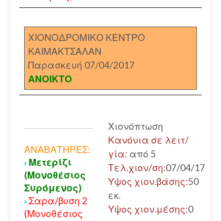
ΧΙΟΝΟΔΡΟΜΙΚΟ ΚΕΝΤΡΟ
ΚΑΙΜΑΚΤΣΑΛΑΝ
Παρασκευή 07/04/2017
ΑΝΟΙΚΤΟ
Χιονόπτωση
Κανόνια σε λειτ/
ΑΝΑΒΑΤΗΡΕΣ:
γία:
από 5
Μετερίζι
Τελ.χιον/ση:
07/04/17
(Μονοθέσιος
Υψος χιον.βάσης:
50
Συρόμενος)
εκ.
Σαρα/βυση 2
Υψος χιον.μέσης:
0
(Μονοθέσιος