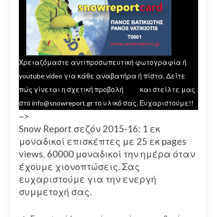
Χρειαζόμαστε αντιπροσωπευτική φωτογραφία ή
youtube video για κάθε αναβατήρα ή πίστα. Δείτε
πώς γίνεται η σχετική προβολή
εδώ
και στείλτε μας
στο info@snowreport.gr το υλικό σας. Ευχαριστούμε!!
–>
Snow Report σεζόν 2015-16: 1 εκ
μοναδικοί επισκέπτες με 25 εκ pages
views. 60000 μοναδικοί την ημέρα όταν
έχουμε χιονοπτώσεις. Σας
ευχαριστούμε για την ενεργή
συμμετοχή σας.