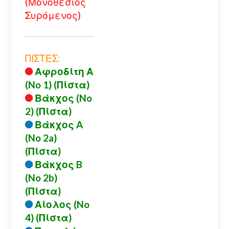
(Μονοθέσιος
Συρόμενος)
ΠΙΣΤΕΣ:
Αφροδίτη Α
(No 1) (Πίστα)
Βάκχος (No
2) (Πίστα)
Βάκχος A
(No 2a)
(Πίστα)
Βάκχος B
(No 2b)
(Πίστα)
Αίολος (No
4) (Πίστα)