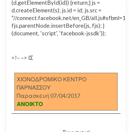
(d.getElementById(id)) {return;} js =
d.createElement(s); js.id = id; js.src =
“//connect.facebook.net/en_GB/all.js#xfbml=
fjs.parentNode.insertBefore(js, fjs); }
(document, ‘script’, ‘facebook-jssdk’));
<!– –> ΙΣ
ΧΙΟΝΟΔΡΟΜΙΚΟ ΚΕΝΤΡΟ
ΠΑΡΝΑΣΣΟΥ
Παρασκευή 07/04/2017
ΑΝΟΙΚΤΟ