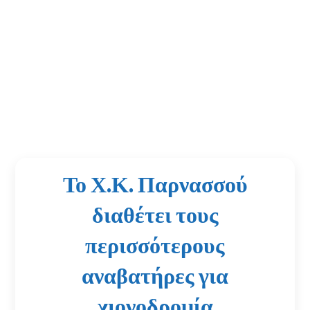
Το Χ.Κ. Παρνασσού
διαθέτει τους
περισσότερους
αναβατήρες για
χιονοδρομία