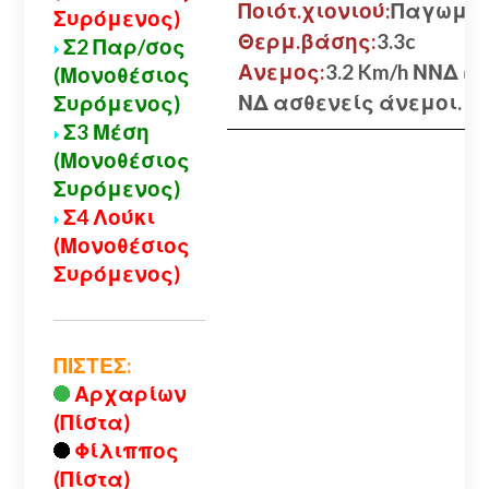
Ποιότ.χιονιού:
Παγωμέ
Συρόμενος)
Θερμ.βάσης:
3.3c
Σ2 Παρ/σος
Ανεμος:
3.2 Km/h ΝΝΔ
(Μονοθέσιος
ΝΔ ασθενείς άνεμοι.
Συρόμενος)
Σ3 Μέση
(Μονοθέσιος
Συρόμενος)
Σ4 Λούκι
(Μονοθέσιος
Συρόμενος)
ΠΙΣΤΕΣ:
Αρχαρίων
(Πίστα)
Φίλιππος
(Πίστα)