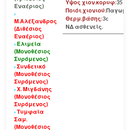
Υψος χιον.κορυφ:
35 εκ
Εναέριος)
Ποιότ.χιονιού:
Παγωμέ
Θερμ.βάσης:
3c
Μ.Αλέξανδρος
ΝΔ ασθενείς.
(Διθέσιος
Εναέριος)
Ελιμεία
(Μονοθέσιος
Συρόμενος)
Συνδετικό
(Μονοθέσιος
Συρόμενος)
Χ. Μιγδάνης
(Μονοθέσιος
Συρόμενος)
Τυμφαία
Σαμ.
(Μονοθέσιος