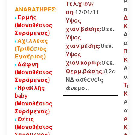
Ανο
Τελ.χιον/
αλυ
ΑΝΑΒΑΤΗΡΕΣ:
ση:
12/01/11
Ερμής
Δια
Υψος
(Μονοθέσιος
Καλ
χιον.βάσης:
0 εκ.
Συρόμενος)
Ανο
Υψος
Αχιλλέας
αλυ
χιον.μέσης:
0 εκ.
(Τριθέσιος
Πάτ
Υψος
Εναέριος)
Καλ
χιον.κορυφ:
0 εκ.
Δάφνη
Ανο
Θερμ.βάσης:
8.2c
(Μονοθέσιος
αλυ
ΝΔ ασθενείς
Συρόμενος)
Τρι
Ηρακλής
άνεμοι.
Καλ
baby
Ανο
(Μονοθέσιος
αλυ
Συρόμενος)
Αίγι
Θέτις
(Μονοθέσιος
Καλ
Συρόμενος)