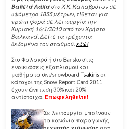
Βαθειά Λάκα
στο Χ.Κ. Καλαβρύτων σε
υψόμετρο 1855 μέτρων, τίθεται για
πρώτη φορά σε λειτουργία την
Κυριακή 16/1/2010 από τον Χρήστο
Βαλκανά. Δείτε τα τρέχοντα
δεδομένα του σταθμού.
εδώ!
Στο Φαλακρό ή στο Βansko στις
ενοικιάσεις εξοπλισμού και
μαθήματα σκι/snowboard
Tsakiris
οι
κάτοχοι της Snow Report Card 2011
έχουν έκπτωση 30% και 20%
αντίστοιχα.
Επωφεληθείτε!
Σε λειτουργία μπαίνουν
τα κανόνια παραγωγής
τεχνητής χιόνωσης
στα