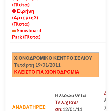
(Πίστα)
Ειρήνη
(Αρτεμις3)
(Πίστα)
Snowboard
Park (Πίστα)
ΧΙΟΝΟΔΡΟΜΙΚΟ ΚΕΝΤΡΟ ΣΕΛΙΟΥ
Τετάρτη 19/01/2011
ΚΛΕΙΣΤΟ ΓΙΑ ΧΙΟΝΟΔΡΟΜΙΑ
Δρ
Ηλιοφάνεια
Αν
Τελ.χιον/
χω
ΑΝΑΒΑΤΗΡΕΣ:
ση:
12/01/11