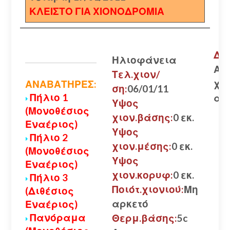
ΚΛΕΙΣΤΟ ΓΙΑ ΧΙΟΝΟΔΡΟΜΙΑ
Δρ
Ηλιοφάνεια
Αν
Τελ.χιον/
χω
ΑΝΑΒΑΤΗΡΕΣ:
ση:
06/01/11
Πήλιο 1
αλ
Υψος
(Μονοθέσιος
χιον.βάσης:
0 εκ.
Εναέριος)
Υψος
Πήλιο 2
χιον.μέσης:
0 εκ.
(Μονοθέσιος
Υψος
Εναέριος)
χιον.κορυφ:
0 εκ.
Πήλιο 3
Ποιότ.χιονιού:
Μη
(Διθέσιος
αρκετό
Εναέριος)
Πανόραμα
Θερμ.βάσης:
5c