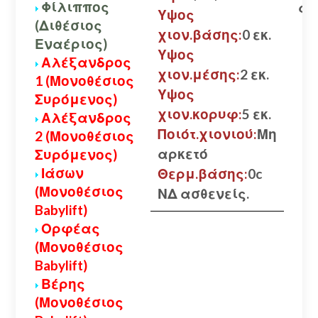
Φίλιππος
αλ
Υψος
(Διθέσιος
χιον.βάσης:
0 εκ.
Εναέριος)
Υψος
Αλέξανδρος
χιον.μέσης:
2 εκ.
1 (Μονοθέσιος
Υψος
Συρόμενος)
χιον.κορυφ:
5 εκ.
Αλέξανδρος
Ποιότ.χιονιού:
Μη
2 (Μονοθέσιος
αρκετό
Συρόμενος)
Ιάσων
Θερμ.βάσης:
0c
(Μονοθέσιος
ΝΔ ασθενείς.
Babylift)
Ορφέας
(Μονοθέσιος
Babylift)
Βέρης
(Μονοθέσιος