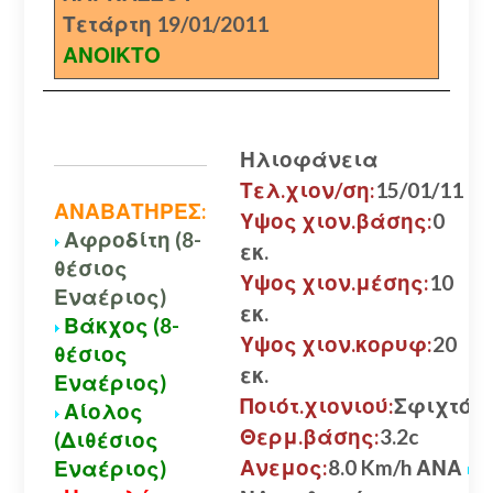
Τετάρτη 19/01/2011
ΑΝΟΙΚΤΟ
Ηλιοφάνεια
Τελ.χιον/ση:
15/01/11
ΑΝΑΒΑΤΗΡΕΣ:
Υψος χιον.βάσης:
0
Αφροδίτη (8-
εκ.
θέσιος
Υψος χιον.μέσης:
10
Εναέριος)
εκ.
Βάκχος (8-
Υψος χιον.κορυφ:
20
θέσιος
εκ.
Εναέριος)
Ποιότ.χιονιού:
Σφιχτό
Αίολος
Θερμ.βάσης:
3.2c
(Διθέσιος
Ανεμος:
8.0 Km/h ΑΝΑ
Εναέριος)