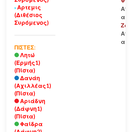
Φτε
Αρτεμις
Ανο
(Διθέσιος
αλυ
Συρόμενος)
Ζαρ
Ανο
αλυ
ΠΙΣΤΕΣ:
Λητώ
(Ερμής1)
(Πίστα)
Δανάη
(Αχιλλέας1)
(Πίστα)
Αριάδνη
(Δάφνη1)
(Πίστα)
Φαίδρα
(Δάφνη2)