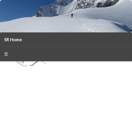
SR Home
season 2025-26
30
χρόνια Snow Report
☰