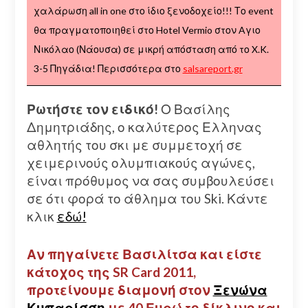
χαλάρωση all in one στο ίδιο ξενοδοχείο!!! Το event
θα πραγματοποιηθεί στο Hotel Vermio στον Aγιο
Νικόλαο (Νάουσα) σε μικρή απόσταση από το X.K.
3-5 Πηγάδια! Περισσότερα στο
salsareport.gr
Ρωτήστε τον ειδικό!
Ο Βασίλης
Δημητριάδης, ο καλύτερος Ελληνας
αθλητής του σκι με συμμετοχή σε
χειμερινούς ολυμπιακούς αγώνες,
είναι πρόθυμος να σας συμβουλεύσει
σε ότι φορά το άθλημα του Ski. Κάντε
κλικ
εδώ!
Αν πηγαίνετε Βασιλίτσα και είστε
κάτοχος της SR Card 2011,
προτείνουμε διαμονή στον
Ξενώνα
Κυπαρίσση
με 40 Ευρώ το δίκλινο και