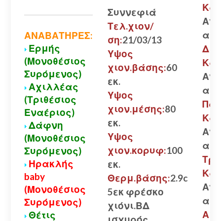
Καλ
Συννεφιά
Ανο
Τελ.χιον/
αλυ
ΑΝΑΒΑΤΗΡΕΣ:
ση:
21/03/13
Ερμής
Δια
Υψος
(Μονοθέσιος
Καλ
χιον.βάσης:
60
Συρόμενος)
Ανο
εκ.
Αχιλλέας
αλυ
Υψος
(Τριθέσιος
Πάτ
χιον.μέσης:
80
Εναέριος)
Καλ
εκ.
Δάφνη
Ανο
Υψος
(Μονοθέσιος
αλυ
χιον.κορυφ:
100
Συρόμενος)
Τρι
Ηρακλής
εκ.
Καλ
baby
Θερμ.βάσης:
2.9c
Ανο
(Μονοθέσιος
5εκ φρέσκο
αλυ
Συρόμενος)
χιόνι.ΒΔ
Αίγι
Θέτις
ισχυρός