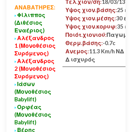
Τελ.χιον/ση:
18/03/13
ΑΝΑΒΑΤΗΡΕΣ:
Υψος χιον.βάσης:
25 εκ
Φίλιππος
Υψος χιον.μέσης:
30 εκ.
(Διθέσιος
Υψος χιον.κορυφ:
35 εκ
Εναέριος)
Ποιότ.χιονιού:
Παγωμέ
Αλέξανδρος
Θερμ.βάσης:
-0.7c
1 (Μονοθέσιος
Ανεμος:
11.3 Km/h ΝΔ
Συρόμενος)
Δ ισχυρός
Αλέξανδρος
2 (Μονοθέσιος
Συρόμενος)
Ιάσων
(Μονοθέσιος
Babylift)
Ορφέας
(Μονοθέσιος
Babylift)
Βέρης