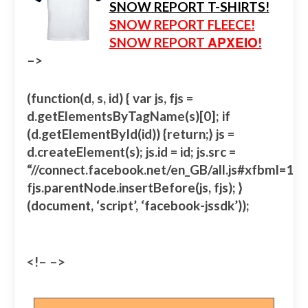
SNOW REPORT T-SHIRTS!
SNOW REPORT FLEECE!
SNOW REPORT ΑΡΧΕΙΟ!
–>
(function(d, s, id) { var js, fjs =
d.getElementsByTagName(s)[0]; if
(d.getElementById(id)) {return;} js =
d.createElement(s); js.id = id; js.src =
“//connect.facebook.net/en_GB/all.js#xfbml=
fjs.parentNode.insertBefore(js, fjs); }
(document, ‘script’, ‘facebook-jssdk’));
<!– –>