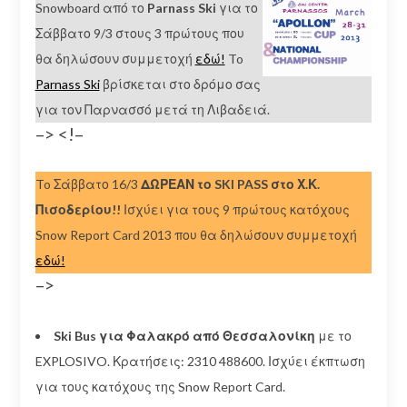
Snowboard από το
Parnass Ski
για το
Σάββατο 9/3 στους 3 πρώτους που
θα δηλώσουν συμμετοχή
εδώ!
To
Parnass Ski
βρίσκεται στο δρόμο σας
για τον Παρνασσό μετά τη Λιβαδειά.
–> <!–
To Σάββατο 16/3
ΔΩΡΕΑΝ το SKI PASS στο Χ.Κ.
Πισοδερίου!!
Ισχύει για τους 9 πρώτους κατόχους
Snow Report Card 2013 που θα δηλώσουν συμμετοχή
εδώ!
–>
Ski Bus για Φαλακρό από Θεσσαλονίκη
με το
EXPLOSIVO. Κρατήσεις: 2310 488600. Ισχύει έκπτωση
για τους κατόχους της Snow Report Card.