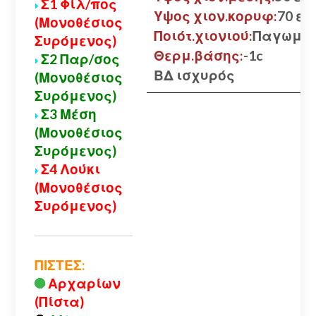
Σ1 Φίλ/πος
Υψος χιον.κορυφ:
70 εκ.
(Μονοθέσιος
Ποιότ.χιονιού:
Παγωμέ
Συρόμενος)
Θερμ.βάσης:
-1c
Σ2 Παρ/σος
ΒΔ ισχυρός
(Μονοθέσιος
Συρόμενος)
Σ3 Μέση
(Μονοθέσιος
Συρόμενος)
Σ4 Λούκι
(Μονοθέσιος
Συρόμενος)
ΠΙΣΤΕΣ:
Αρχαρίων
(Πίστα)