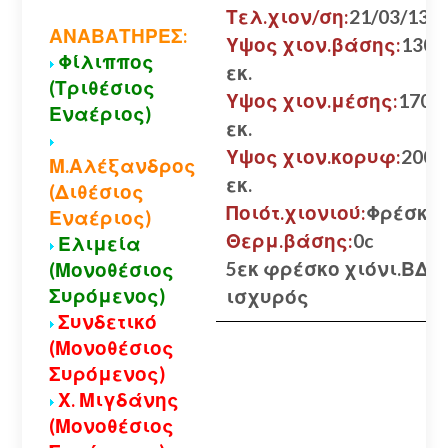
Τελ.χιον/ση:
21/03/13
ΑΝΑΒΑΤΗΡΕΣ:
Υψος χιον.βάσης:
130
Φίλιππος
εκ.
(Τριθέσιος
Υψος χιον.μέσης:
170
Εναέριος)
εκ.
Υψος χιον.κορυφ:
200
Μ.Αλέξανδρος
εκ.
(Διθέσιος
Ποιότ.χιονιού:
Φρέσκο
Εναέριος)
Θερμ.βάσης:
0c
Ελιμεία
5εκ φρέσκο χιόνι.ΒΔ
(Μονοθέσιος
Συρόμενος)
ισχυρός
Συνδετικό
(Μονοθέσιος
Συρόμενος)
Χ. Μιγδάνης
(Μονοθέσιος