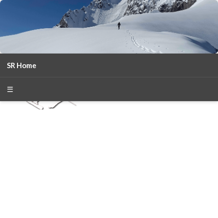
SR Home
season 2025-26
30
χρόνια Snow Report
☰