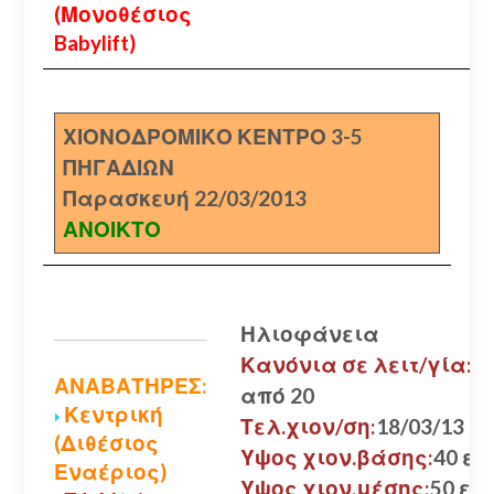
(Μονοθέσιος
Babylift)
ΧΙΟΝΟΔΡΟΜΙΚΟ ΚΕΝΤΡΟ 3-5
ΠΗΓΑΔΙΩΝ
Παρασκευή 22/03/2013
ΑΝΟΙΚΤΟ
Ηλιοφάνεια
Κανόνια σε λειτ/γία:
ΑΝΑΒΑΤΗΡΕΣ:
από 20
Κεντρική
Τελ.χιον/ση:
18/03/13
(Διθέσιος
Υψος χιον.βάσης:
40 εκ.
Εναέριος)
Υψος χιον.μέσης:
50 εκ.