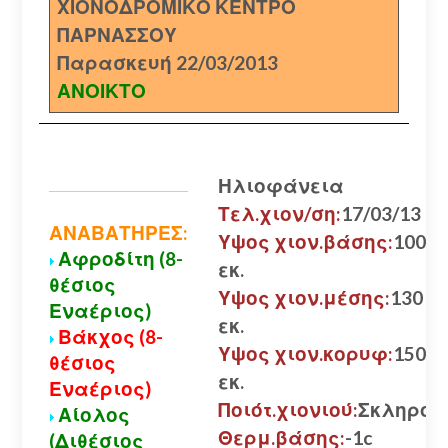
ΧΙΟΝΟΔΡΟΜΙΚΟ ΚΕΝΤΡΟ
ΠΑΡΝΑΣΣΟΥ
Παρασκευή 22/03/2013
ΑΝΟΙΚΤΟ
Ηλιοφάνεια
Τελ.χιον/ση:
17/03/13
ΑΝΑΒΑΤΗΡΕΣ:
Υψος χιον.βάσης:
100
Αφροδίτη (8-
εκ.
θέσιος
Υψος χιον.μέσης:
130
Εναέριος)
εκ.
Βάκχος (8-
Υψος χιον.κορυφ:
150
θέσιος
εκ.
Εναέριος)
Ποιότ.χιονιού:
Σκληρό
Αίολος
Θερμ.βάσης:
-1c
(Διθέσιος