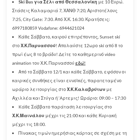
Ski Bus για Σέλι από Θεσσαλονίκη
με 10 Ευρώ.
Στάσεις Καλαμαριά 7, ΧΑΝΘ 7:20, Αριστοτέλους
7:25, City Gate: 7:30. Από Χ.Κ. 16:30. Κρατήσεις:
6997180859 Vodafone: 6944621024
Κάθε Σάββατο, καιρού επιτρέποντος, Sunset ski
στο
Χ.Κ.Παρνασσού
! Απολαύστε 12ωρο ski από 8 το
πρωί έως 8 το βράδυ! Δείτε το καθημερινό video
animation του Χ.Κ. Παρνασσού
εδώ!
Από το Σάββατο 12/1 και κάθε Σάββατο, εφόσον οι
καιρικές συνθήκες είναι ευνοϊκές, παρατεταμένο
ωράριο λειτουργίας στο
Χ.Κ.Καλαβρύτων
με
Αχιλλέα και Στύγα ή ‘Aρτεμις! Ωράριο: 09:00 – 17:30
Kάθε Σάββατο παράταση λειτουργίας στο
Χ.Κ.Μαινάλου
μέχρι τις 21:00 και κάθε Κυριακή
μέχρι τις 18:00.
Πίνακας τιμών ημερήσιας κάρτας σε σχέση με τη