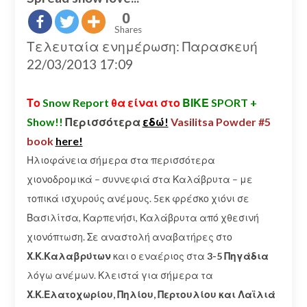
0
Shares
Τελευταία ενημέρωση: Παρασκευή
22/03/2013 17:09
Το
Snow Report
θα είναι στο
ΒΙΚΕ SPORT +
Show!!
Περισσότερα
εδώ!
Vasilitsa Powder #5
book
here!
Ηλιοφάνεια σήμερα στα περισσότερα
χιονοδρομικά – συννεφιά στα Καλάβρυτα – με
τοπικά ισχυρούς ανέμους. 5εκ φρέσκο χιόνι σε
Βασιλίτσα, Καρπενήσι, Καλάβρυτα από χθεσινή
χιονόπτωση. Σε αναστολή αναβατήρες στο
Χ.Κ.Καλαβρύτων
και ο εναέριος στα
3-5 Πηγάδια
λόγω ανέμων. Κλειστά για σήμερα τα
Χ.Κ.Ελατοχωρίου, Πηλίου, Περτουλίου και Λαϊλιά