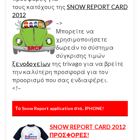
τους κατόχους της
SNOW REPORT CARD
2012
–>
Μπορείτε να
χρησιμοποιήσετε
δωρεάν το σύστημα
σύγκρισης τιμών
ξενοδοχείων
της trivago για να βρείτε
την καλύτερη προσφορά για τον
προορισμό που σας ενδιαφέρει.
<!–
Το Snow Report application στο.. ΙPHONE!
SNOW REPORT CARD 2012
ΠΡΟΣΦΟΡΕΣ!