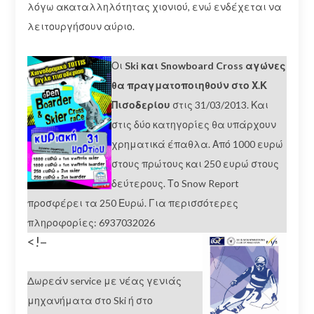
λόγω ακαταλληλότητας χιονιού, ενώ ενδέχεται να
λειτουργήσουν αύριο.
Οι
Ski και Snowboard Cross αγώνες
θα πραγματοποιηθούν στο Χ.Κ
Πισοδερίου
στις 31/03/2013. Και
στις δύο κατηγορίες θα υπάρχουν
χρηματικά έπαθλα. Από 1000 ευρώ
στους πρώτους και 250 ευρώ στους
δεύτερους. Το Snow Report
προσφέρει τα 250 Ευρώ. Για περισσότερες
πληροφορίες: 6937032026
<!–
Δωρεάν service με νέας γενιάς
μηχανήματα στο Ski ή στο