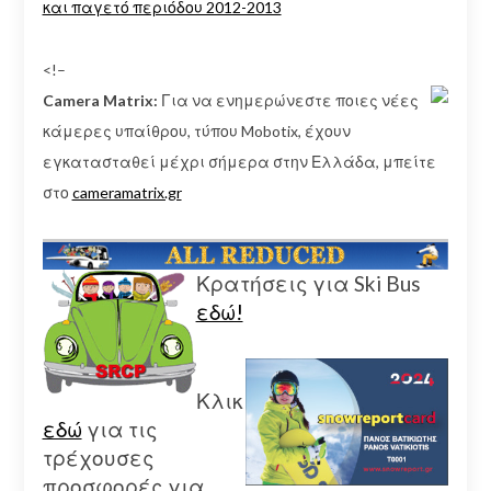
και παγετό περιόδου 2012-2013
<!–
Camera Matrix:
Για να ενημερώνεστε ποιες νέες
κάμερες υπαίθρου, τύπου Mobotix, έχουν
εγκατασταθεί μέχρι σήμερα στην Ελλάδα, μπείτε
στο
cameramatrix.gr
Κρατήσεις για Ski Bus
εδώ!
Κλικ
εδώ
για τις
τρέχουσες
προσφορές για