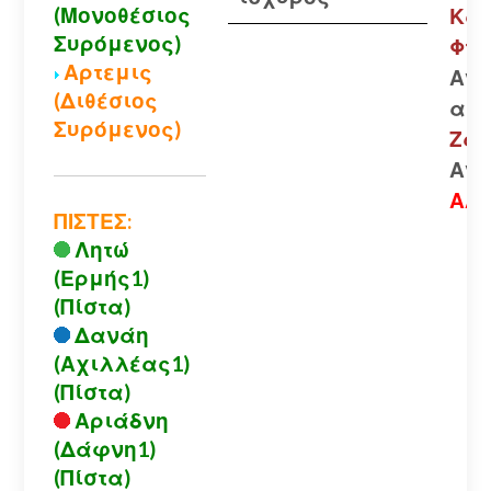
(Μονοθέσιος
Καλ
Συρόμενος)
Φτε
Αρτεμις
Ανο
(Διθέσιος
αλυ
Συρόμενος)
Ζαρ
Ανο
ΑΛΥ
ΠΙΣΤΕΣ:
Λητώ
(Ερμής1)
(Πίστα)
Δανάη
(Αχιλλέας1)
(Πίστα)
Αριάδνη
(Δάφνη1)
(Πίστα)