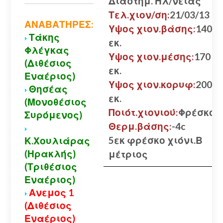
Διαστήμ. Ηλ/νειας
Τελ.χιον/ση:
21/03/13
ΑΝΑΒΑΤΗΡΕΣ:
Υψος χιον.βάσης:
140
Τάκης
εκ.
Φλέγκας
Υψος χιον.μέσης:
170
(Διθέσιος
εκ.
Εναέριος)
Υψος χιον.κορυφ:
200
Θησέας
εκ.
(Μονοθέσιος
Ποιότ.χιονιού:
Φρέσκο
Συρόμενος)
Θερμ.βάσης:
-4c
5εκ φρέσκο χιόνι.Β
Κ.Χουλιάρας
(Ηρακλής)
μέτριος
(Τριθέσιος
Εναέριος)
Ανεμος 1
(Διθέσιος
Εναέριος)