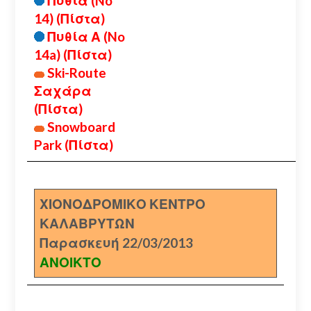
Πυθία (No
14) (Πίστα)
Πυθία Α (No
14a) (Πίστα)
Ski-Route
Σαχάρα
(Πίστα)
Snowboard
Park (Πίστα)
ΧΙΟΝΟΔΡΟΜΙΚΟ ΚΕΝΤΡΟ
ΚΑΛΑΒΡΥΤΩΝ
Παρασκευή 22/03/2013
ΑΝΟΙΚΤΟ