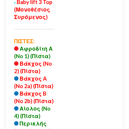
Baby lift 3 Top
(Μονοθέσιος
Συρόμενος)
ΠΙΣΤΕΣ:
Αφροδίτη Α
(No 1) (Πίστα)
Βάκχος (No
2) (Πίστα)
Βάκχος A
(No 2a) (Πίστα)
Βάκχος B
(No 2b) (Πίστα)
Αίολος (No
4) (Πίστα)
Περικλής