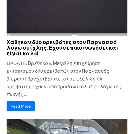
Χάθηκαν δύο ορειβάτες στον Παρνασσό
λόγω ομίχλης. Εχουν επικοινωνήσει και
είναι καλά.
UPDATE: Βρέθηκαν. Μεγάλη επιχείρηση
εντοπισμού δύο ορειβατών στον Παρνασσός
(Γεροντόβραχο) βρίσκεται σε εξέλιξη. Οι
ορειβάτες έχουν αποπροσανατολιστεί λόγω της
πυκνής ...
Read More