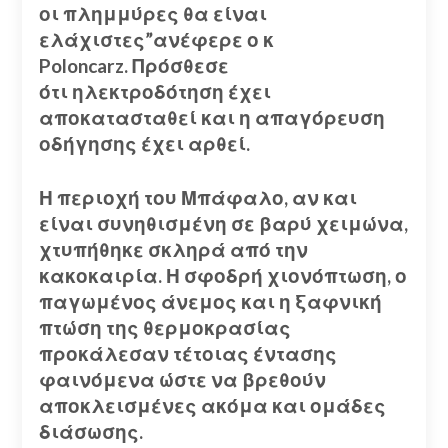
οι πλημμύρες θα είναι
ελάχιστες”ανέφερε ο κ
Poloncarz.
Πρόσθεσε
ότι
ηλεκτροδότηση έχει
αποκατασταθεί και η απαγόρευση
οδήγησης έχει αρθεί.
Η περιοχή του Μπάφαλο, αν και
είναι συνηθισμένη σε βαρύ χειμώνα,
χτυπήθηκε σκληρά από την
κακοκαιρία.
Η σφοδρή χιονόπτωση, ο
παγωμένος άνεμος και η ξαφνική
πτώση της θερμοκρασίας
προκάλεσαν τέτοιας έντασης
φαινόμενα ώστε να βρεθούν
αποκλεισμένες ακόμα και ομάδες
διάσωσης.