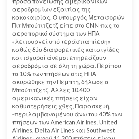
προσαπογείωσης αμερικανικών
αεροδρομίων εξαιτίας της
κακοκαιρίας. Ο υπουργός Μεταφορών
Πιτ Μπούτιτζετζ είπε στο CNN πως το
αεροπορικό σύστημα των ΗΠΑ
«λειτουργεί υπό τεράστια πίεση»
καθώς δύο διαφορετικές καταιγίδες
και ισχυροί άνεμοι επηρεάζουν
αεροδρόμια σε όλη τη χώρα. Περίπου
το 10% των πτήσεων στις ΗΠΑ
ακυρώθηκε την Πέμπτη, δήλωσε ο
Μπούτιτζετζ. Άλλες 10.400
αμερικανικές πτήσεις είχαν
καθυστερήσεις χθες, Παρασκευή,
-περιλαμβανομένου άνω του 40% των
πτήσεων των American Airlines, United
Airlines, Delta Air Lines και Southwest
Airlines- αφού 11.300 πτήσεις είχαν