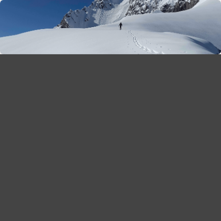
season 2025-26
30
χρόνια Snow Report