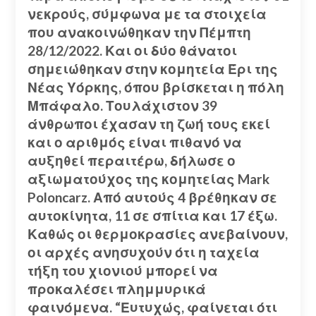
νεκρούς, σύμφωνα με τα στοιχεία
που ανακοινώθηκαν την Πέμπτη
28/12/2022.
Και οι δύο θάνατοι
σημειώθηκαν στην κομητεία Έρι της
Νέας Υόρκης, όπου βρίσκεται η πόλη
Μπάφαλο.
Τουλάχιστον 39
άνθρωποι έχασαν τη ζωή τους εκεί
και ο αριθμός είναι πιθανό να
αυξηθεί περαιτέρω, δήλωσε ο
αξιωματούχος της κομητείας Mark
Poloncarz.
Από αυτούς 4 βρέθηκαν σε
αυτοκίνητα, 11 σε σπίτια και 17 έξω.
Καθώς οι θερμοκρασίες ανεβαίνουν,
οι αρχές ανησυχούν ότι η ταχεία
τήξη του χιονιού μπορεί να
προκαλέσει πλημμυρικά
φαινόμενα.
“Ευτυχώς, φαίνεται ότι