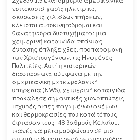
Σχεδόν 1,5 εκατομμύριο αμερικανικά
νοικοκυριά χωρίς ηλεκτρικό,
ακυρώσεις χιλιάδων πτήσεων,
κλειστοί αυτοκινητόδρομοι και
θανατηφόρα δυστυχήματα: μια
χειμερινή καταιγίδα σπάνιας
έντασης έπληξε χθες, προπαραμονή
των Χριστουγέννων, τις Ηνωμένες
Πολιτείες. Αυτή η «ιστορικών
διαστάσεων», σύμφωνα με την
αμερικανική μετεωρολογική
υπηρεσία (NWS), χειμερινή καταιγίδα
προκάλεσε σημαντικές χιονοπτώσεις,
ισχυρές ριπές παγωμένων ανέμων
και θερμοκρασίες που κατά τόπους
έφτασαν τους -48 βαθμούς Κελσίου,
ικανές να μεταμορφώνουν σε μια
στιγμή το βραστό νερό σε σταγονίδια