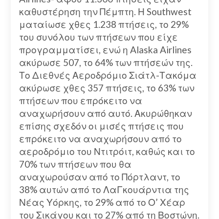
καθυστέρηση την Πέμπτη. Η Southwest
ματαίωσε χθες 1.238 πτήσεις, το 29%
του συνόλου των πτήσεων που είχε
προγραμματίσει, ενώ η Alaska Airlines
ακύρωσε 507, το 64% των πτήσεών της.
Το Διεθνές Αεροδρόμιο Σιάτλ-Τακόμα
ακύρωσε χθες 357 πτήσεις, το 63% των
πτήσεων που επρόκειτο να
αναχωρήσουν από αυτό. Ακυρώθηκαν
επίσης σχεδόν οι μισές πτήσεις που
επρόκειτο να αναχωρήσουν από το
αεροδρόμιο του Ντιτρόιτ, καθώς και το
70% των πτήσεων που θα
αναχωρούσαν από το Πόρτλαντ, το
38% αυτών από το ΛαΓκουάρντια της
Νέας Υόρκης, το 29% από το Ο’ Χέαρ
του Σικάγου και το 27% από τη Βοστώνη.