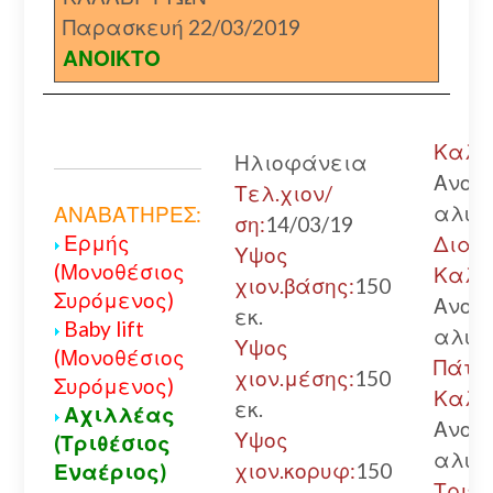
Παρασκευή 22/03/2019
ΑΝΟΙΚΤΟ
Καλάβ
Ηλιοφάνεια
Ανοικ
Τελ.χιον/
αλυσ
ΑΝΑΒΑΤΗΡΕΣ:
ση:
14/03/19
Ερμής
Διακ
Υψος
(Μονοθέσιος
Καλά
χιον.βάσης:
150
Συρόμενος)
Ανοικ
εκ.
Baby lift
αλυσ
Υψος
(Μονοθέσιος
Πάτρ
χιον.μέσης:
150
Συρόμενος)
Καλά
εκ.
Αχιλλέας
Ανοικ
Υψος
(Τριθέσιος
αλυσ
χιον.κορυφ:
150
Εναέριος)
Τριπο