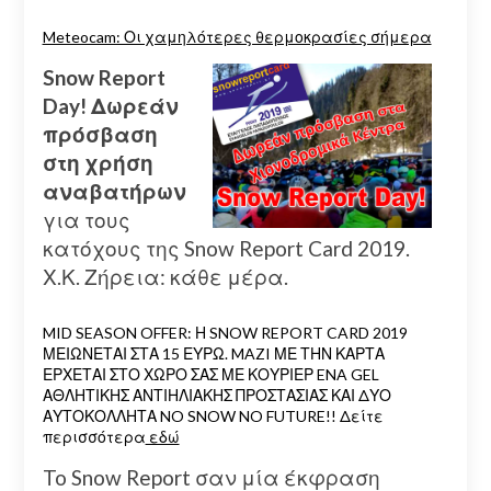
Meteocam: Οι χαμηλότερες θερμοκρασίες σήμερα
Snow Report
Day! Δωρεάν
πρόσβαση
στη χρήση
αναβατήρων
για τους
κατόχους της Snow Report Card 2019.
Χ.Κ. Ζήρεια: κάθε μέρα.
MID SEASON OFFER: Η SNOW REPORT CARD 2019
ΜΕΙΩΝΕΤΑΙ ΣΤΑ 15 ΕΥΡΩ. MAZI ΜΕ ΤΗΝ ΚΑΡΤΑ
ΕΡΧΕΤΑΙ ΣΤΟ ΧΩΡΟ ΣΑΣ ΜΕ ΚΟΥΡΙΕΡ ENA GEL
ΑΘΛΗΤΙΚΗΣ ΑΝΤΙΗΛΙΑΚΗΣ ΠΡΟΣΤΑΣΙΑΣ ΚΑΙ ΔΥΟ
ΑΥΤΟΚΟΛΛΗΤΑ NO SNOW NO FUTURE!! Δείτε
περισσότερα
εδώ
To Snow Report σαν μία έκφραση