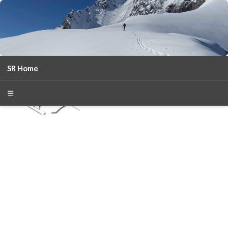
SR Home
season 2025-26
30
χρόνια Snow Report
☰