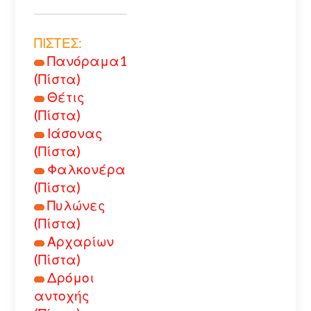
ΠΙΣΤΕΣ:
Πανόραμα1
(Πίστα)
Θέτις
(Πίστα)
Ιάσονας
(Πίστα)
Φαλκονέρα
(Πίστα)
Πυλώνες
(Πίστα)
Αρχαρίων
(Πίστα)
Δρόμοι
αντοχής