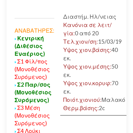
Διαστήμ. Ηλ/νειας
Κανόνια σε λειτ/
ΑΝΑΒΑΤΗΡΕΣ:
γία:
0 από 20
Κεντρική
Τελ.χιον/ση:
15/03/19
(Διθέσιος
Υψος χιον.βάσης:
40
Εναέριος)
εκ.
Σ1 Φίλ/πος
Υψος χιον.μέσης:
50
(Μονοθέσιος
εκ.
Συρόμενος)
Υψος χιον.κορυφ:
70
Σ2 Παρ/σος
εκ.
(Μονοθέσιος
Ποιότ.χιονιού:
Μαλακό
Συρόμενος)
Σ3 Μέση
Θερμ.βάσης:
2c
(Μονοθέσιος
Συρόμενος)
Σ4 Λούκι