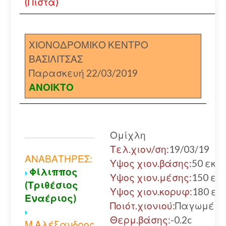
(Πίστα)
ΧΙΟΝΟΔΡΟΜΙΚΟ ΚΕΝΤΡΟ
ΒΑΣΙΛΙΤΣΑΣ
Παρασκευή 22/03/2019
ΑΝΟΙΚΤΟ
Ομίχλη
Τελ.χιον/ση:
19/03/19
ΑΝΑΒΑΤΗΡΕΣ:
Υψος χιον.βάσης:
50 εκ.
Φίλιππος
Υψος χιον.μέσης:
150 εκ.
(Τριθέσιος
Υψος χιον.κορυφ:
180 εκ.
Εναέριος)
Ποιότ.χιονιού:
Παγωμένο
Θερμ.βάσης:
-0.2c
Μ.Αλέξανδρος