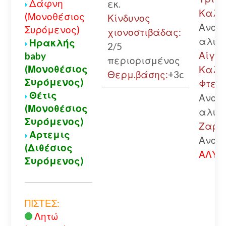
Δάφνη
εκ.
Καλά
(Μονοθέσιος
Κίνδυνος
Ανοικ
Συρόμενος)
χιονοστιβάδας:
αλυσ
Ηρακλής
2/5
Αίγιο.
baby
περιορισμένος
(Μονοθέσιος
Καλά
Θερμ.βάσης:
+3c
Συρόμενος)
Φτερή
Θέτις
Ανοικ
(Μονοθέσιος
αλυσ
Συρόμενος)
Ζαρού
Αρτεμις
Ανοικ
(Διθέσιος
ΑΛΥΣ
Συρόμενος)
ΠΙΣΤΕΣ:
Λητώ