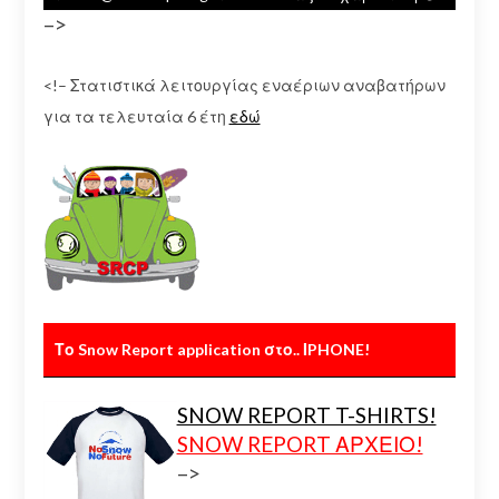
–>
<!– Στατιστικά λειτουργίας εναέριων αναβατήρων
για τα τελευταία 6 έτη
εδώ
Το Snow Report application στο.. ΙPHONE!
SNOW REPORT T-SHIRTS!
SNOW REPORT ΑΡΧΕΙΟ!
–>