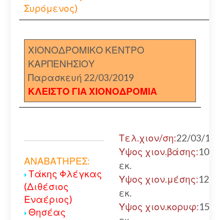
Συρόμενος)
ΧΙΟΝΟΔΡΟΜΙΚΟ ΚΕΝΤΡΟ
ΚΑΡΠΕΝΗΣΙΟΥ
Παρασκευή 22/03/2019
ΚΛΕΙΣΤΟ ΓΙΑ ΧΙΟΝΟΔΡΟΜΙΑ
Τελ.χιον/ση:
22/03/19
Υψος χιον.βάσης:
100
ΑΝΑΒΑΤΗΡΕΣ:
εκ.
Τάκης Φλέγκας
Υψος χιον.μέσης:
120
(Διθέσιος
εκ.
Εναέριος)
Υψος χιον.κορυφ:
150
Θησέας