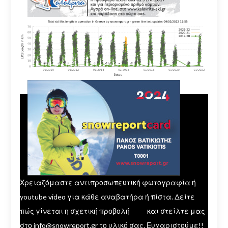
Χρειαζόμαστε αντιπροσωπευτική φωτογραφία ή
youtube video για κάθε αναβατήρα ή πίστα. Δείτε
πώς γίνεται η σχετική προβολή
εδώ
και στείλτε μας
στο info@snowreport.gr το υλικό σας. Ευχαριστούμε!!