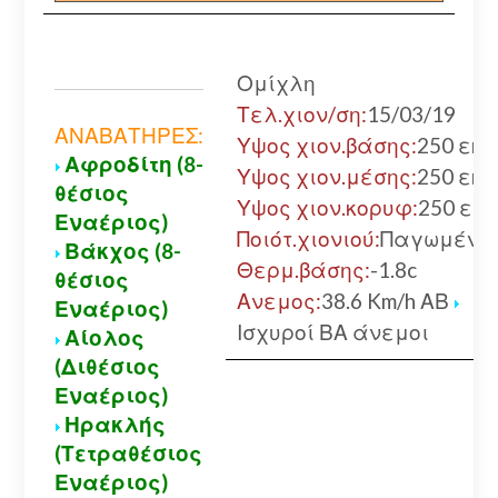
Ομίχλη
Τελ.χιον/ση:
15/03/19
ΑΝΑΒΑΤΗΡΕΣ:
Υψος χιον.βάσης:
250 εκ.
Αφροδίτη (8-
Υψος χιον.μέσης:
250 εκ.
θέσιος
Υψος χιον.κορυφ:
250 εκ.
Εναέριος)
Ποιότ.χιονιού:
Παγωμένο
Βάκχος (8-
Θερμ.βάσης:
-1.8c
θέσιος
Ανεμος:
38.6 Km/h ΑΒ
Εναέριος)
Ισχυροί ΒΑ άνεμοι
Αίολος
(Διθέσιος
Εναέριος)
Ηρακλής
(Τετραθέσιος
Εναέριος)