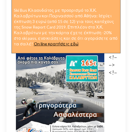
Ski Bus Κλαουδάτος με προορισμό το Χ.Κ.
Καλαβρύτων και Παρνασσού από Αθήνα: Ισχύει
έκπτωση 3 ευρώ (από 15 σε 12) για τους κατόχους
της Snow Report Card 2019. Επιπλέον στο Χ.Κ.
Καλαβρύτων με την κάρτα έχετε έκπτωση -20%
στο ski pass, ενοικιάσεις και σε ότι αγοράσετε από
τα σαλέ!
On line κρατήσεις εδώ
<!–
–>
<!–