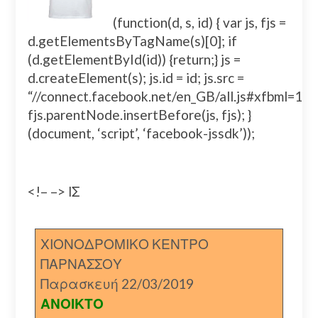
(function(d, s, id) { var js, fjs =
d.getElementsByTagName(s)[0]; if
(d.getElementById(id)) {return;} js =
d.createElement(s); js.id = id; js.src =
“//connect.facebook.net/en_GB/all.js#xfbml=
fjs.parentNode.insertBefore(js, fjs); }
(document, ‘script’, ‘facebook-jssdk’));
<!– –> ΙΣ
ΧΙΟΝΟΔΡΟΜΙΚΟ ΚΕΝΤΡΟ
ΠΑΡΝΑΣΣΟΥ
Παρασκευή 22/03/2019
ΑΝΟΙΚΤΟ