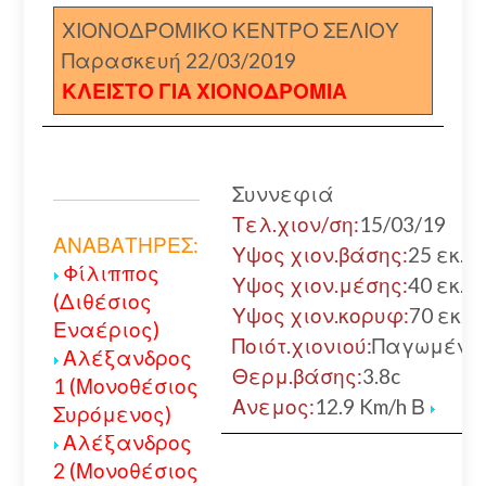
ΧΙΟΝΟΔΡΟΜΙΚΟ ΚΕΝΤΡΟ ΣΕΛΙΟΥ
Παρασκευή 22/03/2019
ΚΛΕΙΣΤΟ ΓΙΑ ΧΙΟΝΟΔΡΟΜΙΑ
Συννεφιά
Τελ.χιον/ση:
15/03/19
ΑΝΑΒΑΤΗΡΕΣ:
Υψος χιον.βάσης:
25 εκ.
Φίλιππος
Υψος χιον.μέσης:
40 εκ.
(Διθέσιος
Υψος χιον.κορυφ:
70 εκ.
Εναέριος)
Ποιότ.χιονιού:
Παγωμένο
Αλέξανδρος
Θερμ.βάσης:
3.8c
1 (Μονοθέσιος
Ανεμος:
12.9 Km/h Β
Συρόμενος)
Αλέξανδρος
2 (Μονοθέσιος